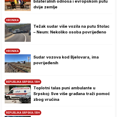
bilateralnih odnosa i evropskom putu
dvije zemlje
HRONIKA
Težak sudar više vozila na putu Stolac
– Neum: Nekoliko osoba povrijeđeno
HRONIKA
Sudar vozova kod Bjelovara, ima
povrijeđenih
REPUBLIKA SRPSKA / BIH
Toplotni talas puni ambulante u
Srpskoj: Sve više građana traži pomoć
zbog vrućina
REPUBLIKA SRPSKA / BIH