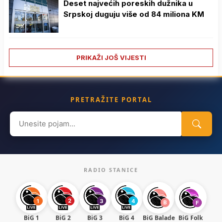
Deset najvećih poreskih dužnika u
Srpskoj duguju više od 84 miliona KM
PRIKAŽI JOŠ VIJESTI
PRETRAŽITE PORTAL
Search
for:
RADIO STANICE
BiG 1
BiG 2
BiG 3
BiG 4
BiG Balade
BiG Folk