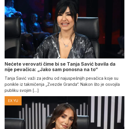
Nećete verovati čime bi se Tanja Savić bavila da
nije pevačica: „Jako sam ponosna na to“
Tanja Savić važi za jednu od najuspešnijih pevačica koje su
ponikle iz takmičenja „Zvezde Granda“. Nakon što je osvojila
publiku svojim […]
EX YU