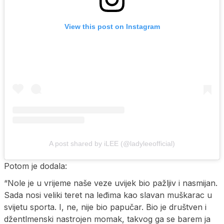
View this post on Instagram
A post shared by iLEE (@ladyleeofficial)
Potom je dodala:
“Nole je u vrijeme naše veze uvijek bio pažljiv i nasmijan.
Sada nosi veliki teret na leđima kao slavan muškarac u
svijetu sporta. I, ne, nije bio papučar. Bio je društven i
džentlmenski nastrojen momak, takvog ga se barem ja