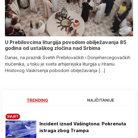
U Prebilovcima liturgija povodom obilježavanja 85
godina od ustaškog zločina nad Srbima
Danas, na praznik Svetih Prebilovačkih i Donjehercegovačkih
mučenika, u toku je sveta arhijerejska liturgija u Hramu
Hristovog Vaskrsenja pobodom obilježavanja […]
TRENDING
NAJČITANIJE
SVIJET
Incident iznad Vašingtona: Pokrenuta
istraga zbog Trampa