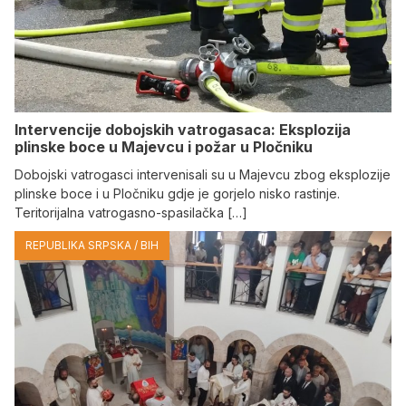
Intervencije dobojskih vatrogasaca: Eksplozija
plinske boce u Majevcu i požar u Pločniku
Dobojski vatrogasci intervenisali su u Majevcu zbog eksplozije
plinske boce i u Pločniku gdje je gorjelo nisko rastinje.
Teritorijalna vatrogasno-spasilačka […]
REPUBLIKA SRPSKA / BIH