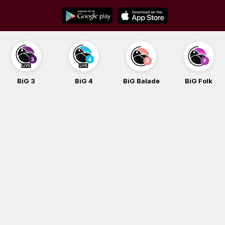
Skip
to
content
BiG 3
BiG 4
BiG Balade
BiG Folk