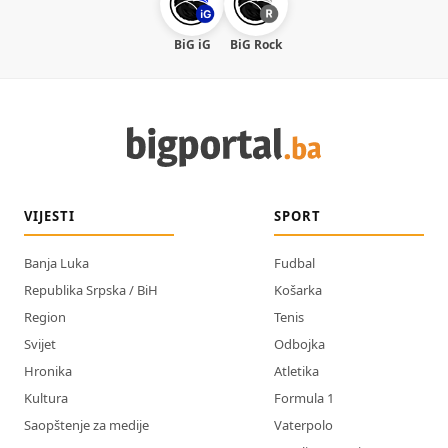
BiG iG
BiG Rock
VIJESTI
SPORT
Banja Luka
Fudbal
Republika Srpska / BiH
Košarka
Region
Tenis
Svijet
Odbojka
Hronika
Atletika
Kultura
Formula 1
Saopštenje za medije
Vaterpolo