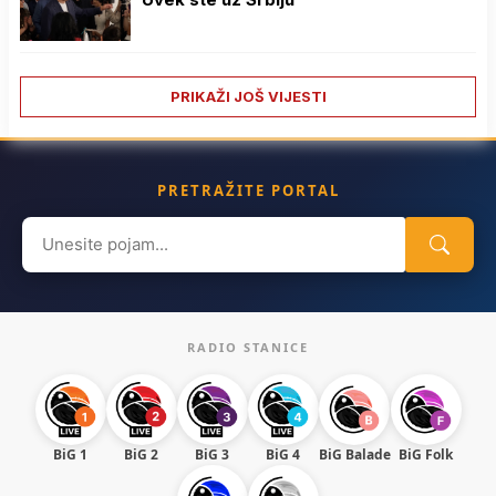
PRIKAŽI JOŠ VIJESTI
PRETRAŽITE PORTAL
Search
for:
RADIO STANICE
BiG 1
BiG 2
BiG 3
BiG 4
BiG Balade
BiG Folk