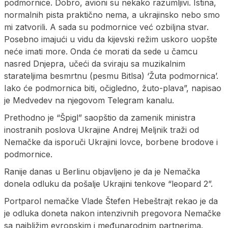
podmornice. Dobro, avioni su nekako razumljivi. Istina,
normalnih pista praktično nema, a ukrajinsko nebo smo
mi zatvorili. A sada su podmornice već ozbiljna stvar.
Posebno imajući u vidu da kijevski režim uskoro uopšte
neće imati more. Onda će morati da sede u čamcu
nasred Dnjepra, učeći da sviraju sa muzikalnim
starateljima besmrtnu (pesmu Bitlsa) ‘Žuta podmornica’.
Iako će podmornica biti, očigledno, žuto-plava”, napisao
je Medvedev na njegovom Telegram kanalu.
Prethodno je “Špigl” saopštio da zamenik ministra
inostranih poslova Ukrajine Andrej Meljnik traži od
Nemačke da isporuči Ukrajini lovce, borbene brodove i
podmornice.
Ranije danas u Berlinu objavljeno je da je Nemačka
donela odluku da pošalje Ukrajini tenkove “leopard 2”.
Portparol nemačke Vlade Štefen Hebeštrajt rekao je da
je odluka doneta nakon intenzivnih pregovora Nemačke
sa najbližim evropskim i međunarodnim partnerima.