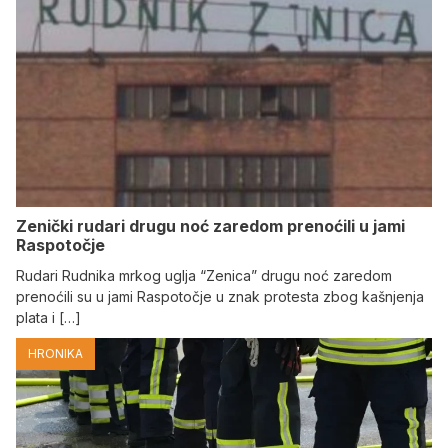
Zenički rudari drugu noć zaredom prenoćili u jami
Raspotočje
Rudari Rudnika mrkog uglja “Zenica” drugu noć zaredom
prenoćili su u jami Raspotočje u znak protesta zbog kašnjenja
plata i […]
HRONIKA