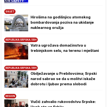
SVIJET
Hirošima na godišnjicu atomskog
bombardovanja poziva na ukidanje
nuklearnog oružja
REPUBLIKA SRPSKA / BIH
Vatra ugrožava domaćinstva u
trebinjskom selu, na terenu i mještani
REPUBLIKA SRPSKA / BIH
Obilježavanje u Prebilovcima; Srpski
narod sabrao se da u molitvi iskaže
dobrotu i ljubav prema slobodi
REGION
Vučić zahvalio rukovodstvu Srpske:
Uvek ste uz Srbiju