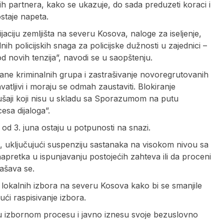
 partnera, kako se ukazuje, do sada preduzeti koraci i
staje napeta.
aciju zemljišta na severu Kosova, naloge za iseljenje,
ih policijskih snaga za policijske dužnosti u zajednici –
d novih tenzija”, navodi se u saopštenju.
rane kriminalnih grupa i zastrašivanje novoregrutovanih
tljivi i moraju se odmah zaustaviti. Blokiranje
ušaji koji nisu u skladu sa Sporazumom na putu
esa dijaloga”.
 od 3. juna ostaju u potpunosti na snazi.
i, uključujući suspenziju sastanaka na visokom nivou sa
retka u ispunjavanju postojećih zahteva ili da proceni
ašava se.
okalnih izbora na severu Kosova kako bi se smanjile
ući raspisivanje izbora.
u izbornom procesu i javno iznesu svoje bezuslovno