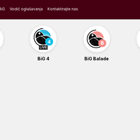
BiG
Vodič oglašavanja
Kontaktirajte nas
BiG 4
BiG Balade