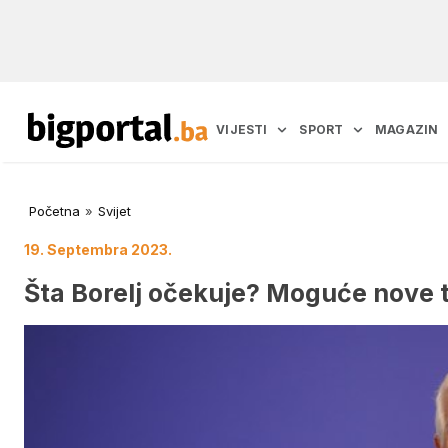
VIJESTI
SPORT
MAGAZIN
Početna
»
Svijet
19. Septembra 2023.
Šta Borelj očekuje? Moguće nove t