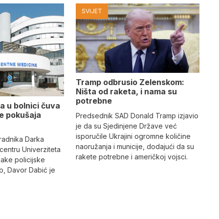
SVIJET
Tramp odbrusio Zelenskom:
Ništa od raketa, i nama su
potrebne
a u bolnici čuva
se pokušaja
Predsednik SAD Donald Tramp izjavio
je da su Sjedinjene Države već
isporučile Ukrajini ogromne količine
radnika Darka
naoružanja i municije, dodajući da su
 centru Univerziteta
rakete potrebne i američkoj vojsci.
jake policijske
, Davor Dabić je