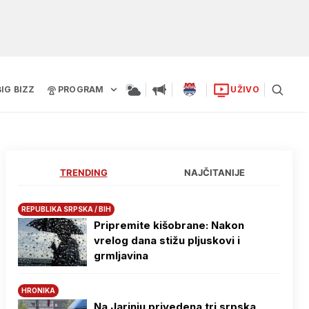
BIG BIZZ
PROGRAM
UŽIVO
TRENDING
NAJČITANIJE
REPUBLIKA SRPSKA / BIH
Pripremite kišobrane: Nakon
vrelog dana stižu pljuskovi i
grmljavina
HRONIKA
Na Јarinju privedena tri srpska