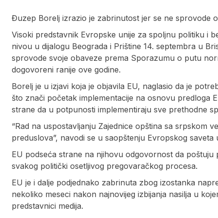
Đuzep Borelj izrazio je zabrinutost jer se ne sprovod
Visoki predstavnik Evropske unije za spoljnu politiku 
nivou u dijalogu Beograda i Prištine 14. septembra u Bris
sprovode svoje obaveze prema Sporazumu o putu normal
dogovoreni ranije ove godine.
Borelj je u izjavi koja je objavila EU, naglasio da je pot
što znači početak implementacije na osnovu predloga E
strane da u potpunosti implementiraju sve prethodne s
“Rad na uspostavljanju Zajednice opština sa srpskom ve
preduslova”, navodi se u saopštenju Evropskog saveta
EU podseća strane na njihovu odgovornost da poštuju pri
svakog politički osetljivog pregovaračkog procesa.
EU je i dalje podjednako zabrinuta zbog izostanka napre
nekoliko meseci nakon najnovijeg izbijanja nasilja u kojem
predstavnici medija.