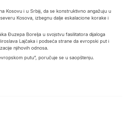
 na Kosovu i u Srbiji, da se konstruktivno angažuju u
severu Kosova, izbegnu dalje eskalacione korake i
 Đuzepa Borelja u svojstvu fasilitatora dijaloga
iroslava Lajčaka i podseća strane da evropski put i
zacije njihovih odnosa.
na evropskom putu”, poručuje se u saopštenju.