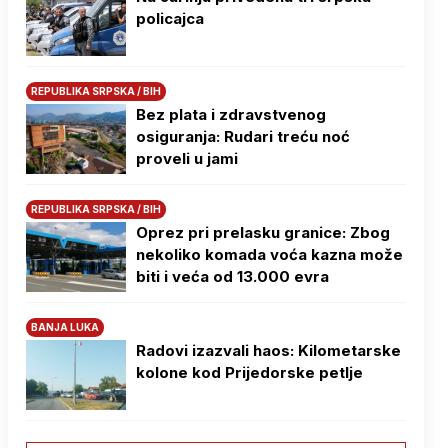
policajca
REPUBLIKA SRPSKA / BIH
Bez plata i zdravstvenog
osiguranja: Rudari treću noć
proveli u jami
REPUBLIKA SRPSKA / BIH
Oprez pri prelasku granice: Zbog
nekoliko komada voća kazna može
biti i veća od 13.000 evra
BANJA LUKA
Radovi izazvali haos: Kilometarske
kolone kod Prijedorske petlje