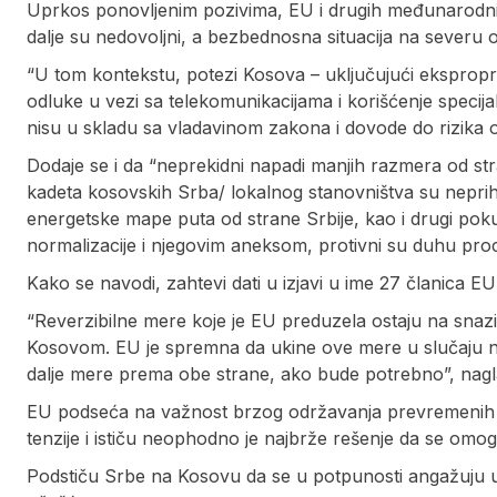
Uprkos ponovljenim pozivima, EU i drugih međunarodnih
dalje su nedovoljni, a bezbednosna situacija na severu o
“U tom kontekstu, potezi Kosova – uključujući eksproprij
odluke u vezi sa telekomunikacijama i korišćenje specijaln
nisu u skladu sa vladavinom zakona i dovode do rizika o
Dodaje se i da “neprekidni napadi manjih razmera od st
kadeta kosovskih Srba/ lokalnog stanovništva su neprihva
energetske mape puta od strane Srbije, kao i drugi pok
normalizacije i njegovim aneksom, protivni su duhu proc
Kako se navodi, zahtevi dati u izjavi u ime 27 članica EU
“Reverzibilne mere koje je EU preduzela ostaju na snaz
Kosovom. EU je spremna da ukine ove mere u slučaju nap
dalje mere prema obe strane, ako bude potrebno”, nagl
EU podseća na važnost brzog održavanja prevremenih l
tenzije i ističu neophodno je najbrže rešenje da se omog
Podstiču Srbe na Kosovu da se u potpunosti angažuju 