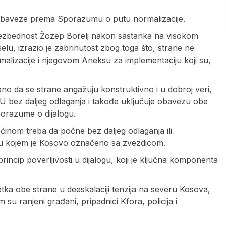
e obaveze prema Sporazumu o putu normalizacije.
i bezbednost Žozep Borelj nakon sastanka na visokom
elu, izrazio je zabrinutost zbog toga što, strane ne
izacije i njegovom Aneksu za implementaciju koji su,
rebno da se strane angažuju konstruktivno i u dobroj veri,
U bez daljeg odlaganja i takođe uključuje obavezu obe
porazume o dijalogu.
ćinom treba da počne bez daljeg odlaganja ili
 u kojem je Kosovo označeno sa zvezdicom.
ncip poverljivosti u dijalogu, koji je ključna komponenta
tka obe strane u deeskalaciji tenzija na severu Kosova,
 su ranjeni građani, pripadnici Kfora, policija i