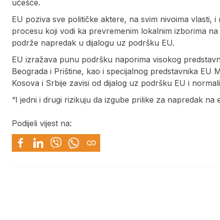
učešće.
EU poziva sve političke aktere, na svim nivoima vlasti, i
procesu koji vodi ka prevremenim lokalnim izborima na 
podrže napredak u dijalogu uz podršku EU.
EU izražava punu podršku naporima visokog predstavnika
Beograda i Prištine, kao i specijalnog predstavnika EU M
Kosova i Srbije zavisi od dijalog uz podršku EU i normali
“I jedni i drugi rizikuju da izgube prilike za napredak 
Podijeli vijest na: