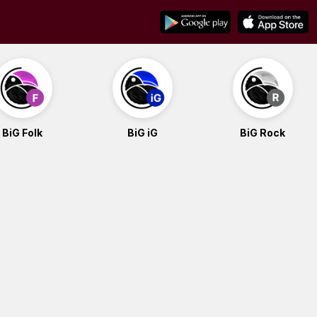
BiG Folk
BiG iG
BiG Rock