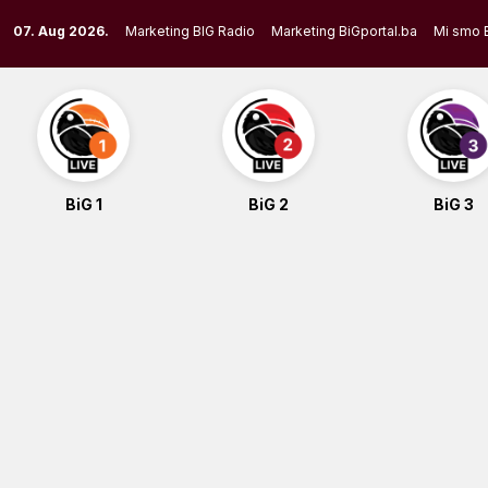
Skip
07. Aug 2026.
Marketing BIG Radio
Marketing BiGportal.ba
Mi smo 
to
content
BiG 1
BiG 2
BiG 3