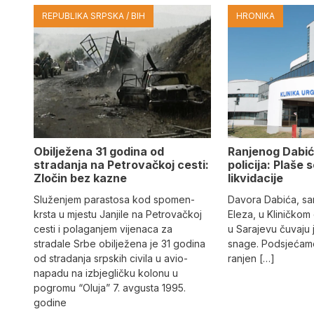
REPUBLIKA SRPSKA / BIH
HRONIKA
Obilježena 31 godina od
Ranjenog Dabić
stradanja na Petrovačkoj cesti:
policija: Plaše 
Zločin bez kazne
likvidacije
Služenjem parastosa kod spomen-
Davora Dabića, sa
krsta u mjestu Janjile na Petrovačkoj
Eleza, u Kliničkom
cesti i polaganjem vijenaca za
u Sarajevu čuvaju 
stradale Srbe obilježena je 31 godina
snage. Podsjećamo
od stradanja srpskih civila u avio-
ranjen […]
napadu na izbjegličku kolonu u
pogromu “Oluja” 7. avgusta 1995.
godine