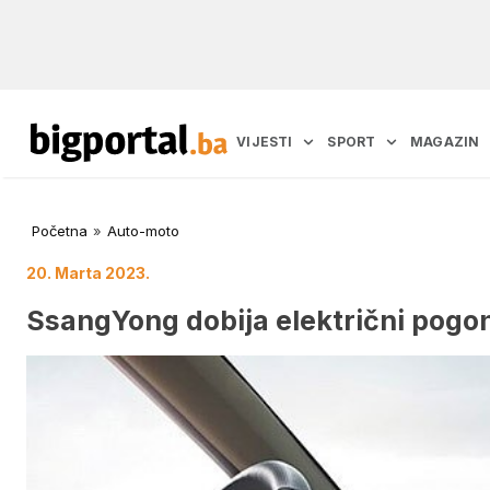
VIJESTI
SPORT
MAGAZIN
Početna
»
Auto-moto
20. Marta 2023.
SsangYong dobija električni pogon