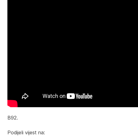
B92.
Podijeli vijest na: