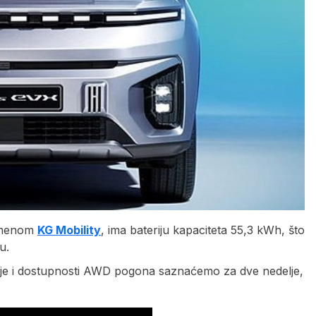
 imenom
KG Mobility
, ima bateriju kapaciteta 55,3 kWh, što
u.
cije i dostupnosti AWD pogona saznaćemo za dve nedelje,