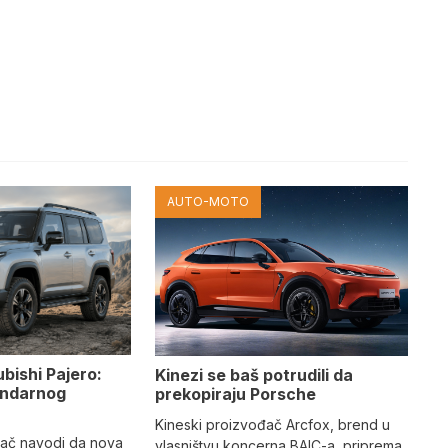
AUTO-MOTO
ubishi Pajero:
Kinezi se baš potrudili da
gendarnog
prekopiraju Porsche
Kineski proizvođač Arcfox, brend u
đač navodi da nova
vlasništvu koncerna BAIC-a, priprema