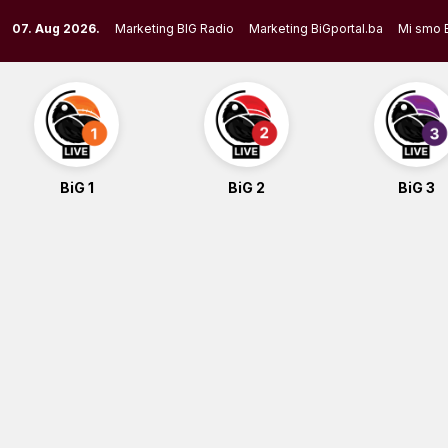
Skip
07. Aug 2026.
Marketing BIG Radio
Marketing BiGportal.ba
Mi smo 
to
content
BiG 1
BiG 2
BiG 3