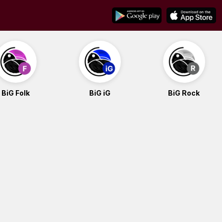
BiG Folk
BiG iG
BiG Rock