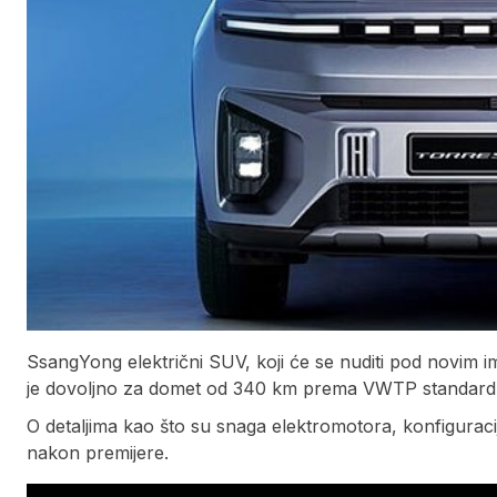
SsangYong električni SUV, koji će se nuditi pod novim
je dovoljno za domet od 340 km prema VWTP standard
O detaljima kao što su snaga elektromotora, konfigura
nakon premijere.