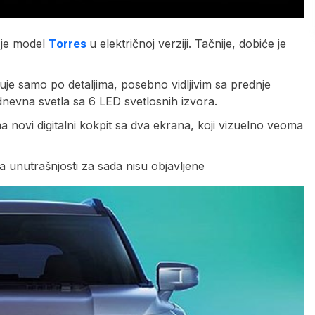
 je model
Torres
u električnoj verziji. Tačnije, dobiće je
uje samo po detaljima, posebno vidljivim sa prednje
dnevna svetla sa 6 LED svetlosnih izvora.
novi digitalni kokpit sa dva ekrana, koji vizuelno veoma
la unutrašnjosti za sada nisu objavljene