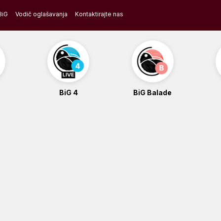
BiG
Vodič oglašavanja
Kontaktirajte nas
BiG 4
BiG Balade