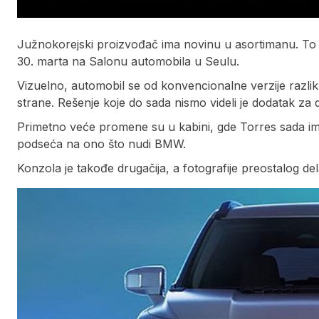
Južnokorejski proizvođač ima novinu u asortimanu. To
30. marta na Salonu automobila u Seulu.
Vizuelno, automobil se od konvencionalne verzije razlik
strane. Rešenje koje do sada nismo videli je dodatak za 
Primetno veće promene su u kabini, gde Torres sada ima 
podseća na ono što nudi BMW.
Konzola je takođe drugačija, a fotografije preostalog de