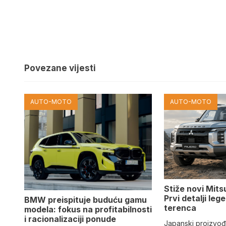
Povezane vijesti
AUTO-MOTO
AUTO-MOTO
Stiže novi Mits
Prvi detalji le
BMW preispituje buduću gamu
terenca
modela: fokus na profitabilnosti
i racionalizaciji ponude
Japanski proizvo