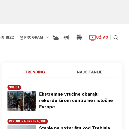
BIG BIZZ
PROGRAM
UŽIVO
TRENDING
NAJČITANIJE
SVIJET
Ekstremne vrućine obaraju
rekorde širom centralne i istočne
Evrope
REPUBLIKA SRPSKA / BIH
Stanje na požarištu kod Trebinja