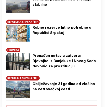
stabilno
REPUBLIKA SRPSKA / BIH
Robne rezerve hitno potrebne u
Republici Srpskoj
HRONIKA
Pronađen mrtav u zatvoru:
Djevojke iz Banjaluke i Novog Sada
dovodio za prostituciju
REPUBLIKA SRPSKA / BIH
Obilježavanje 31 godina od zločina
na Petrovačkoj cesti