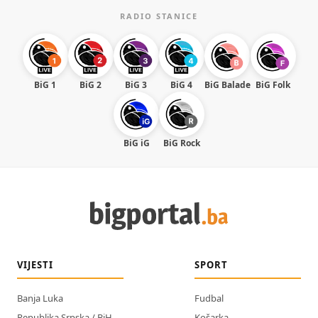
RADIO STANICE
BiG 1
BiG 2
BiG 3
BiG 4
BiG Balade
BiG Folk
BiG iG
BiG Rock
VIJESTI
SPORT
Banja Luka
Fudbal
Republika Srpska / BiH
Košarka