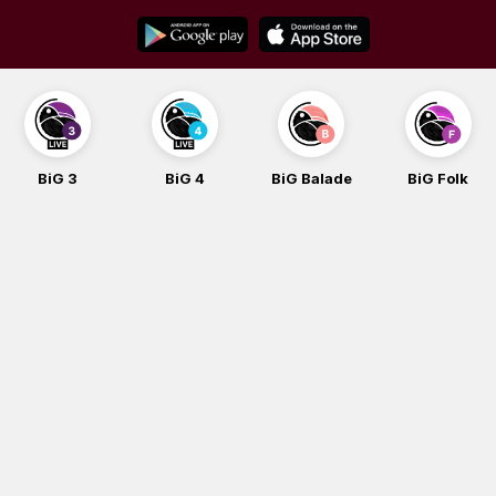
Skip
to
content
BiG 3
BiG 4
BiG Balade
BiG Folk