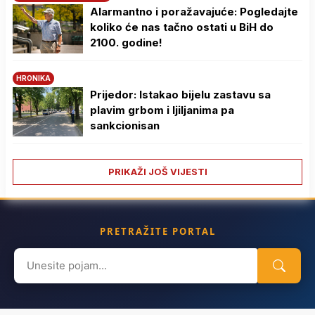
Alarmantno i poražavajuće: Pogledajte
koliko će nas tačno ostati u BiH do
2100. godine!
HRONIKA
Prijedor: Istakao bijelu zastavu sa
plavim grbom i ljiljanima pa
sankcionisan
PRIKAŽI JOŠ VIJESTI
PRETRAŽITE PORTAL
Search
for: