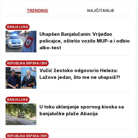
TRENDING
NAJČITANIJE
BANJA LUKA
Uhapšen Banjalučanin: Vrijeđao
policajce, oštetio vozilo MUP-a i odbio
alko-test
REPUBLIKA SRPSKA / BIH
Vučić žestoko odgovorio Helezu:
Lažove jedan, što me ne uhapsiš?!
BANJA LUKA
U toku uklanjanje spornog kioska sa
banjalučke plaže Abacija
REPUBLIKA SRPSKA / BIH