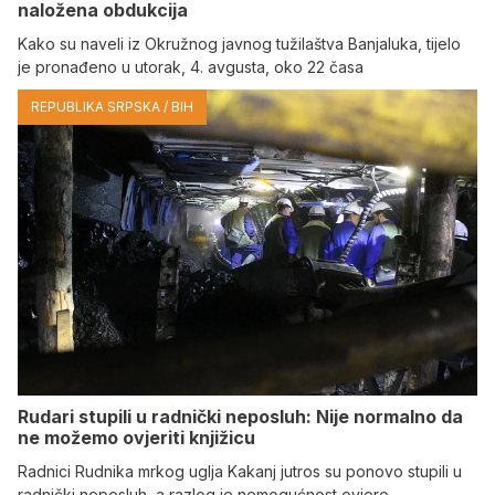
naložena obdukcija
Kako su naveli iz Okružnog javnog tužilaštva Banjaluka, tijelo
je pronađeno u utorak, 4. avgusta, oko 22 časa
REPUBLIKA SRPSKA / BIH
Rudari stupili u radnički neposluh: Nije normalno da
ne možemo ovjeriti knjižicu
Radnici Rudnika mrkog uglja Kakanj jutros su ponovo stupili u
radnički neposluh, a razlog je nemogućnost ovjere