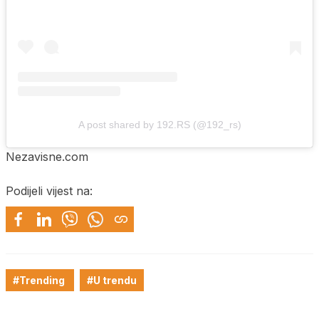
A post shared by 192.RS (@192_rs)
Nezavisne.com
Podijeli vijest na:
#Trending
#U trendu