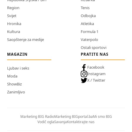
Region
Tenis
Svijet
Odbojka
Hronika
Atletika
Kultura
Formula 1
Saopštenje za medije
Vaterpolo
Ostali sportovi
MAGAZIN
PRATITE NAS
Facebook
Ljubav i seks
Instagram
Moda
X / Twitter
ShowBiz
Zanimljivo
Marketing BIG Radio
Marketing BIGportal.ba
Mi smo BIG
Vodič oglašavanja
Kontaktirajte nas