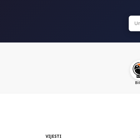
Sear
for:
Bi
VIJESTI