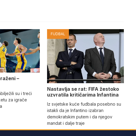
FUDBAL
oraženi –
e
Nastavlja se rat: FIFA žestoko
ilježili su i treći
uzvratila kritičarima Infantina
etu za igrače
Iz svjetske kuće fudbala posebno su
na
istakli da je Infantino izabran
demokratskim putem i da njegov
mandat i dalje traje