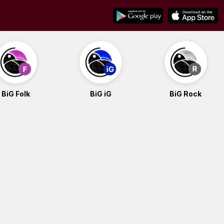
BiG Folk
BiG iG
BiG Rock