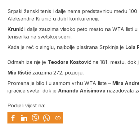
Srpski ženski tenis i dalje nema predstavnicu među 100 naj
Aleksandre Krunić u dubl konkurenciji.
Krunić
i dalje zauzima visoko peto mesto na WTA listi u
teniserka na svetskoj sceni.
Kada je reč o singlu, najbolje plasirana Srpkinja je
Lola 
Odmah iza nje je
Teodora Kostović
na 181. mestu, dok 
Mia Ristić
zauzima 272. poziciju.
Promena je bilo i u samom vrhu WTA liste –
Mira Andr
igračica sveta, dok je
Amanda Anisimova
nazadovala za 
Podijeli vijest na: