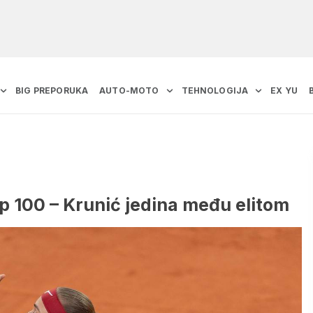
BIG PREPORUKA
AUTO-MOTO
TEHNOLOGIJA
EX YU
op 100 – Krunić jedina među elitom