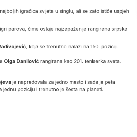
boljih igračica svijeta u singlu, ali se zato ističe uspjeh
 igri parova, čime ostaje najzapaženije rangirana srpska
Radivojević
, koja se trenutno nalazi na 150. poziciji.
je
Olga Danilović
rangirana kao 201. teniserka sveta.
ejeva
je napredovala za jedno mesto i sada je peta
jednu poziciju i trenutno je šesta na planeti.