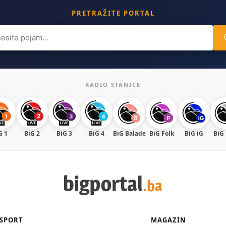
PRETRAŽITE PORTAL
ch
RADIO STANICE
G 1
BiG 2
BiG 3
BiG 4
BiG Balade
BiG Folk
BiG iG
BiG
SPORT
MAGAZIN