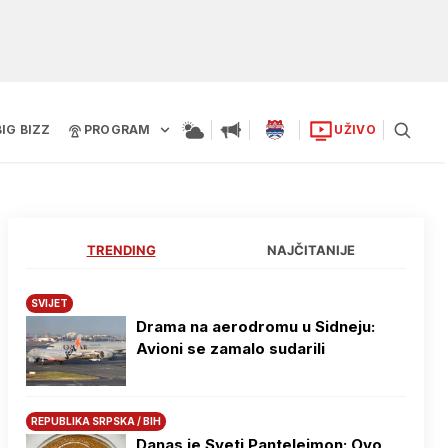
BIG BIZZ
PROGRAM
UŽIVO
TRENDING
NAJČITANIJE
SVIJET
Drama na aerodromu u Sidneju:
Avioni se zamalo sudarili
REPUBLIKA SRPSKA / BIH
Danas je Sveti Pantelejmon: Ovo