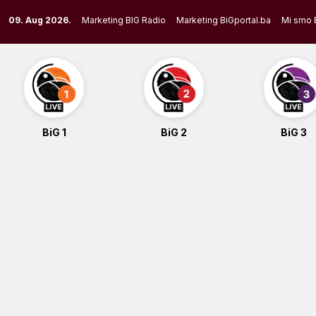
Skip
09. Aug 2026.
Marketing BIG Radio
Marketing BiGportal.ba
Mi smo 
to
content
BiG 1
BiG 2
BiG 3