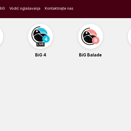
BiG
Vodič oglašavanja
Kontaktirajte nas
BiG 4
BiG Balade