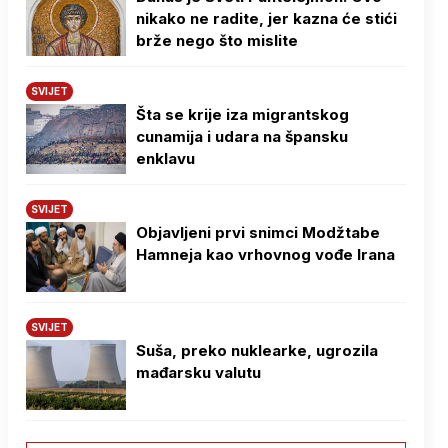
nikako ne radite, jer kazna će stići
brže nego što mislite
SVIJET
Šta se krije iza migrantskog
cunamija i udara na špansku
enklavu
SVIJET
Objavljeni prvi snimci Modžtabe
Hamneja kao vrhovnog vođe Irana
SVIJET
Suša, preko nuklearke, ugrozila
mađarsku valutu