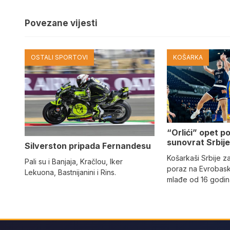
Povezane vijesti
OSTALI SPORTOVI
KOŠARKA
“Orlići” opet p
sunovrat Srbij
Silverston pripada Fernandesu
Košarkaši Srbije zab
Pali su i Banjaja, Kračlou, Iker
poraz na Evrobask
Lekuona, Bastnijanini i Rins.
mlađe od 16 godi