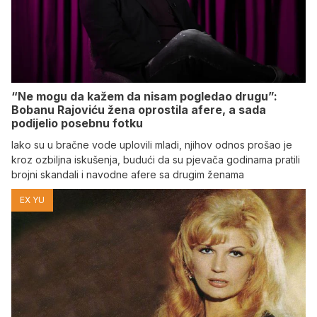
“Ne mogu da kažem da nisam pogledao drugu”:
Bobanu Rajoviću žena oprostila afere, a sada
podijelio posebnu fotku
Iako su u bračne vode uplovili mladi, njihov odnos prošao je
kroz ozbiljna iskušenja, budući da su pjevača godinama pratili
brojni skandali i navodne afere sa drugim ženama
EX YU