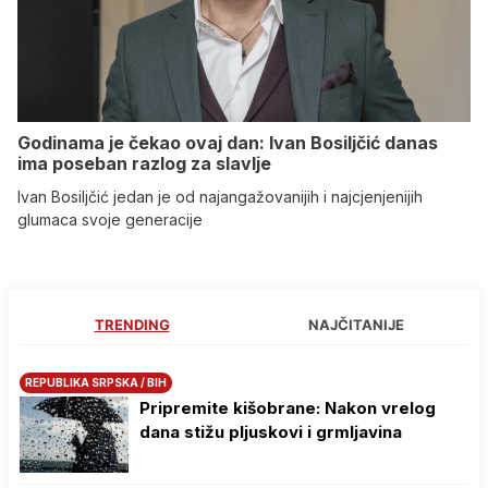
Godinama je čekao ovaj dan: Ivan Bosiljčić danas
ima poseban razlog za slavlje
Ivan Bosiljčić jedan je od najangažovanijih i najcjenjenijih
glumaca svoje generacije
TRENDING
NAJČITANIJE
REPUBLIKA SRPSKA / BIH
Pripremite kišobrane: Nakon vrelog
dana stižu pljuskovi i grmljavina