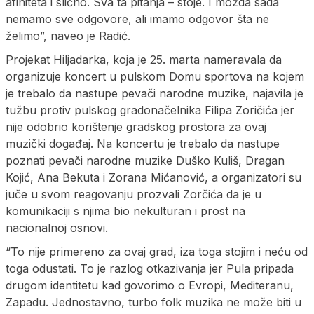
afiniteta i slično. Sva ta pitanja – stoje. I možda sada
nemamo sve odgovore, ali imamo odgovor šta ne
želimo”, naveo je Radić.
Projekat Hiljadarka, koja je 25. marta nameravala da
organizuje koncert u pulskom Domu sportova na kojem
je trebalo da nastupe pevači narodne muzike, najavila je
tužbu protiv pulskog gradonačelnika Filipa Zoričića jer
nije odobrio korištenje gradskog prostora za ovaj
muzički događaj. Na koncertu je trebalo da nastupe
poznati pevači narodne muzike Duško Kuliš, Dragan
Kojić, Ana Bekuta i Zorana Mićanović, a organizatori su
juče u svom reagovanju prozvali Zorčića da je u
komunikaciji s njima bio nekulturan i prost na
nacionalnoj osnovi.
“To nije primereno za ovaj grad, iza toga stojim i neću od
toga odustati. To je razlog otkazivanja jer Pula pripada
drugom identitetu kad govorimo o Evropi, Mediteranu,
Zapadu. Jednostavno, turbo folk muzika ne može biti u