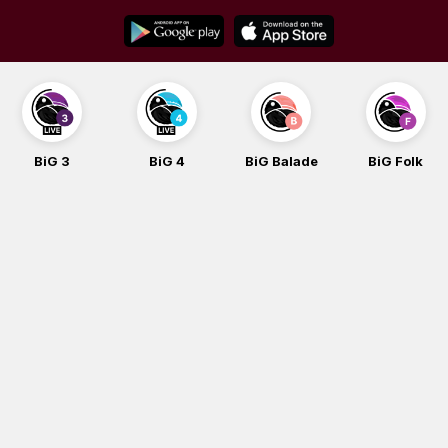
Skip
to
content
BiG 3
BiG 4
BiG Balade
BiG Folk