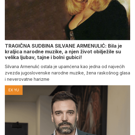
TRAGIČNA SUDBINA SILVANE ARMENULIĆ: Bila je
kraljica narodne muzike, a njen život obilježile su
velika ljubav, tajne i bolni gubici!
Silvana Armenulić ostala je upamćena kao jedna od najvećih
zvezda jugoslovenske narodne muzike, žena raskošnog glasa
i neverovatne harizme
EX YU