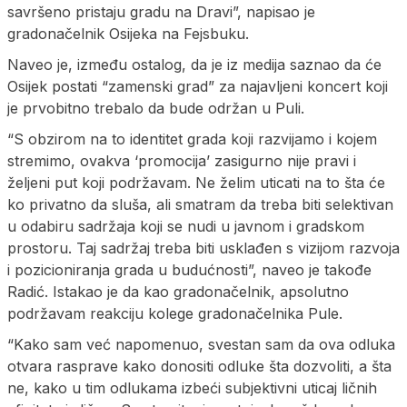
savršeno pristaju gradu na Dravi”, napisao je
gradonačelnik Osijeka na Fejsbuku.
Naveo je, između ostalog, da je iz medija saznao da će
Osijek postati “zamenski grad” za najavljeni koncert koji
je prvobitno trebalo da bude održan u Puli.
“S obzirom na to identitet grada koji razvijamo i kojem
stremimo, ovakva ‘promocija’ zasigurno nije pravi i
željeni put koji podržavam. Ne želim uticati na to šta će
ko privatno da sluša, ali smatram da treba biti selektivan
u odabiru sadržaja koji se nudi u javnom i gradskom
prostoru. Taj sadržaj treba biti usklađen s vizijom razvoja
i pozicioniranja grada u budućnosti”, naveo je takođe
Radić. Istakao je da kao gradonačelnik, apsolutno
podržavam reakciju kolege gradonačelnika Pule.
“Kako sam već napomenuo, svestan sam da ova odluka
otvara rasprave kako donositi odluke šta dozvoliti, a šta
ne, kako u tim odlukama izbeći subjektivni uticaj ličnih