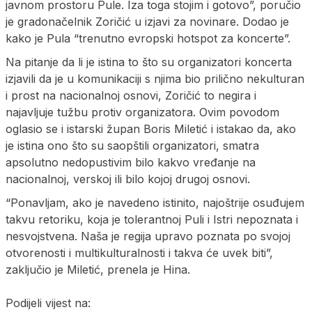
javnom prostoru Pule. Iza toga stojim i gotovo”, poručio
je gradonačelnik Zoričić u izjavi za novinare. Dodao je
kako je Pula “trenutno evropski hotspot za koncerte”.
Na pitanje da li je istina to što su organizatori koncerta
izjavili da je u komunikaciji s njima bio prilično nekulturan
i prost na nacionalnoj osnovi, Zoričić to negira i
najavljuje tužbu protiv organizatora. Ovim povodom
oglasio se i istarski župan Boris Miletić i istakao da, ako
je istina ono što su saopštili organizatori, smatra
apsolutno nedopustivim bilo kakvo vređanje na
nacionalnoj, verskoj ili bilo kojoj drugoj osnovi.
“Ponavljam, ako je navedeno istinito, najoštrije osuđujem
takvu retoriku, koja je tolerantnoj Puli i Istri nepoznata i
nesvojstvena. Naša je regija upravo poznata po svojoj
otvorenosti i multikulturalnosti i takva će uvek biti”,
zaključio je Miletić, prenela je Hina.
Podijeli vijest na: