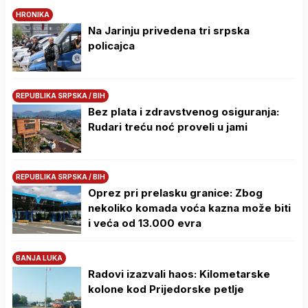
HRONIKA
Na Јarinju privedena tri srpska
policajca
REPUBLIKA SRPSKA / BIH
Bez plata i zdravstvenog osiguranja:
Rudari treću noć proveli u jami
REPUBLIKA SRPSKA / BIH
Oprez pri prelasku granice: Zbog
nekoliko komada voća kazna može biti
i veća od 13.000 evra
BANJA LUKA
Radovi izazvali haos: Kilometarske
kolone kod Prijedorske petlje