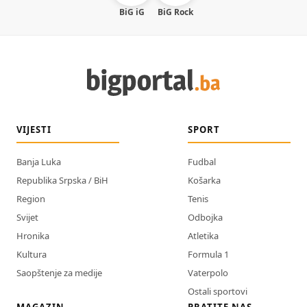
BiG iG
BiG Rock
VIJESTI
SPORT
Banja Luka
Fudbal
Republika Srpska / BiH
Košarka
Region
Tenis
Svijet
Odbojka
Hronika
Atletika
Kultura
Formula 1
Saopštenje za medije
Vaterpolo
Ostali sportovi
MAGAZIN
PRATITE NAS