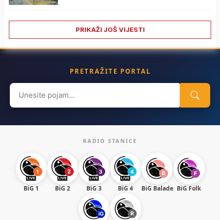
PRIKAŽI JOŠ VIJESTI
PRETRAŽITE PORTAL
Search
for:
RADIO STANICE
BiG 1
BiG 2
BiG 3
BiG 4
BiG Balade
BiG Folk