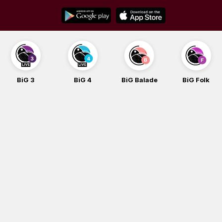
Skip
to
content
BiG 3
BiG 4
BiG Balade
BiG Folk