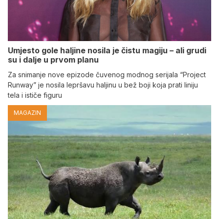
Umjesto gole haljine nosila je čistu magiju – ali grudi
su i dalje u prvom planu
Za snimanje nove epizode čuvenog modnog serijala “Project
Runway” je nosila lepršavu haljinu u bež boji koja prati liniju
tela i ističe figuru
MAGAZIN