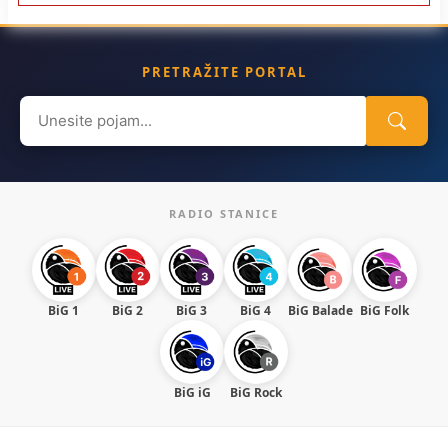
PRETRAŽITE PORTAL
Search
for:
RADIO STANICE
BiG 1
BiG 2
BiG 3
BiG 4
BiG Balade
BiG Folk
BiG iG
BiG Rock