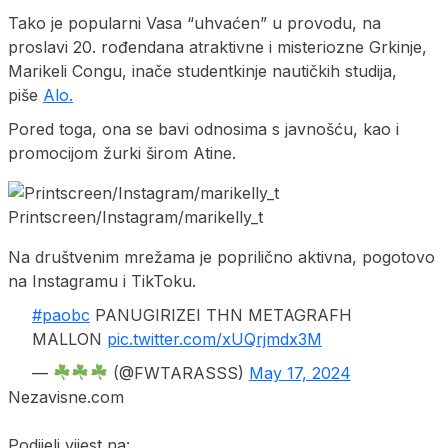
Tako je popularni Vasa “uhvaćen” u provodu, na
proslavi 20. rođendana atraktivne i misteriozne Grkinje,
Marikeli Congu, inače studentkinje nautičkih studija,
piše
Alo.
Pored toga, ona se bavi odnosima s javnošću, kao i
promocijom žurki širom Atine.
Printscreen/Instagram/marikelly_t
Na društvenim mrežama je poprilično aktivna, pogotovo
na Instagramu i TikToku.
#paobc
PANUGIRIZEI THN METAGRAFH
MALLON
pic.twitter.com/xUQrjmdx3M
—
(@FWTARASSS)
May 17, 2024
Nezavisne.com
Podijeli vijest na: