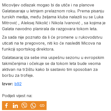
Micovljev odlazak mogao bi da utiče i na planove
Galatasaraja u letnjem prelaznom roku. Prema pisanju
turskih medija, među željama kluba nalazili su se Luka
Mitrović , Aleksej Nikolić i Nikola Ivanović , sa kojima je
Galata navodno planirala da razgovara tokom leta.
Za sada nije poznato da li će promene u rukovodstvu
uticati na te pregovore, niti ko će naslediti Micova na
funkciji sportskog direktora.
Galatasaraj iza sebe ima uspešnu sezonu u evropskim
takmičenjima i očekuje se da tokom leta bude veoma
aktivan na tržištu kako bi sastavio tim sposoban za
borbu za trofeje.
Izvor:
b92
Podijeli vijest na: