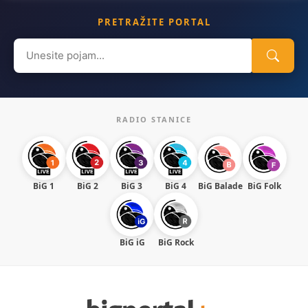
PRETRAŽITE PORTAL
Search
for:
RADIO STANICE
BiG 1
BiG 2
BiG 3
BiG 4
BiG Balade
BiG Folk
BiG iG
BiG Rock