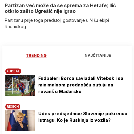
Partizan već može da se sprema za Hetafe; Ilić
otkrio zašto Ugrešić nije igrao
Partizanu prije toga predstoji gostovanje u Nišu ekipi
Radničkog
TRENDING
NAJČITANIJE
FUDBAL
Fudbaleri Borca savladali Vitebsk i sa
minimalnom prednošću putuju na
revanš u Mađarsku
REGION
Udes predsjednice Slovenije pokrenuo
istragu: Ko je Ruskinja iz vozila?