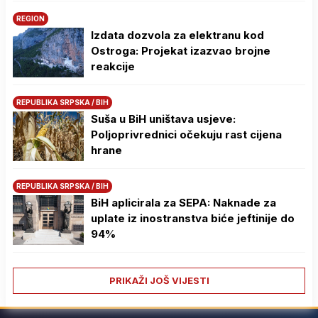
REGION
Izdata dozvola za elektranu kod
Ostroga: Projekat izazvao brojne
reakcije
REPUBLIKA SRPSKA / BIH
Suša u BiH uništava usjeve:
Poljoprivrednici očekuju rast cijena
hrane
REPUBLIKA SRPSKA / BIH
BiH aplicirala za SEPA: Naknade za
uplate iz inostranstva biće jeftinije do
94%
PRIKAŽI JOŠ VIJESTI