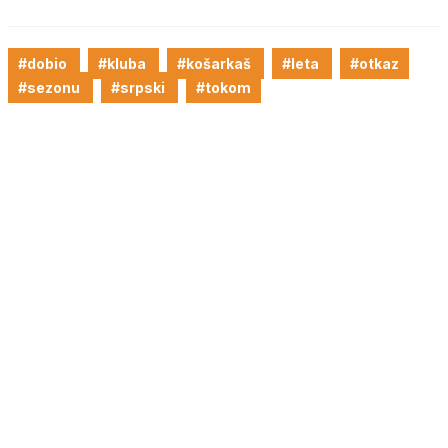
#dobio
#kluba
#košarkaš
#leta
#otkaz
#sezonu
#srpski
#tokom