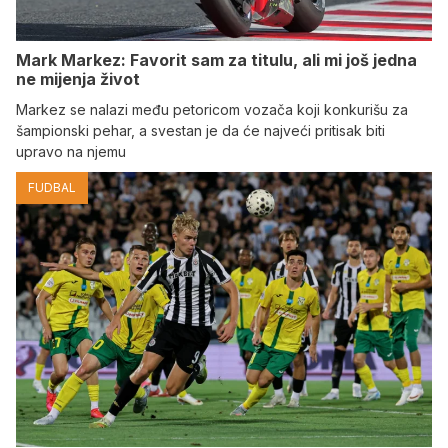
Mark Markez: Favorit sam za titulu, ali mi još jedna
ne mijenja život
Markez se nalazi među petoricom vozača koji konkurišu za
šampionski pehar, a svestan je da će najveći pritisak biti
upravo na njemu
FUDBAL