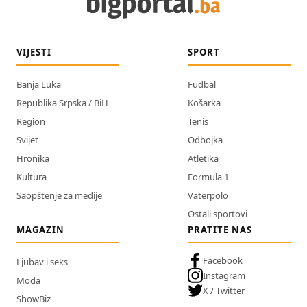
VIJESTI
SPORT
Banja Luka
Fudbal
Republika Srpska / BiH
Košarka
Region
Tenis
Svijet
Odbojka
Hronika
Atletika
Kultura
Formula 1
Saopštenje za medije
Vaterpolo
Ostali sportovi
MAGAZIN
PRATITE NAS
Facebook
Ljubav i seks
Instagram
Moda
X / Twitter
ShowBiz