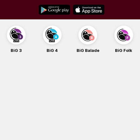
Skip
to
content
BiG 3
BiG 4
BiG Balade
BiG Folk