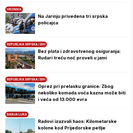
HRONIKA
Na Јarinju privedena tri srpska
policajca
REPUBLIKA SRPSKA / BIH
Bez plata i zdravstvenog osiguranja:
Rudari treću noć proveli u jami
REPUBLIKA SRPSKA / BIH
Oprez pri prelasku granice: Zbog
nekoliko komada voća kazna može biti
i veća od 13.000 evra
BANJA LUKA
Radovi izazvali haos: Kilometarske
kolone kod Prijedorske petlje