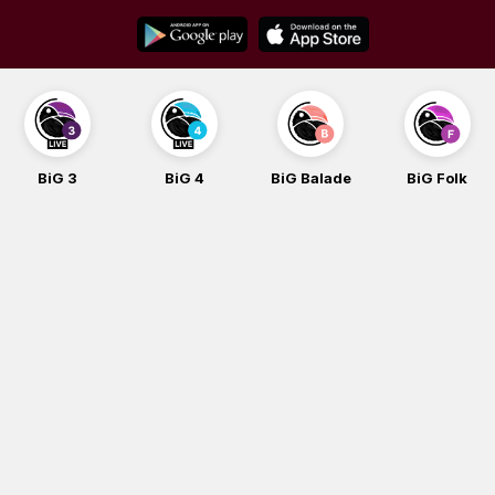
Skip
to
content
BiG 3
BiG 4
BiG Balade
BiG Folk