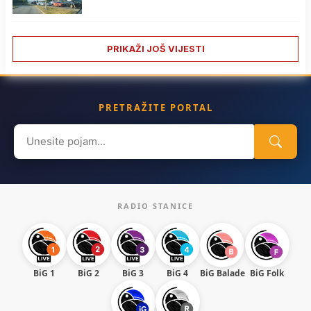
PRIKAŽI JOŠ VIJESTI
PRETRAŽITE PORTAL
Search
for:
RADIO STANICE
BiG 1
BiG 2
BiG 3
BiG 4
BiG Balade
BiG Folk