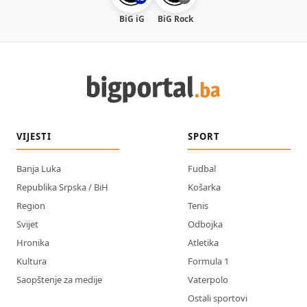
BiG iG
BiG Rock
VIJESTI
SPORT
Banja Luka
Fudbal
Republika Srpska / BiH
Košarka
Region
Tenis
Svijet
Odbojka
Hronika
Atletika
Kultura
Formula 1
Saopštenje za medije
Vaterpolo
Ostali sportovi