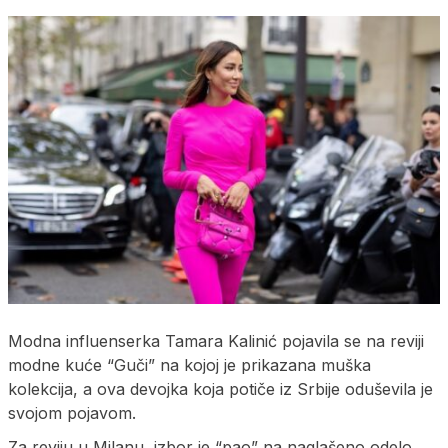
Modna influenserka Tamara Kalinić pojavila se na reviji
modne kuće “Guči” na kojoj je prikazana muška
kolekcija, a ova devojka koja potiče iz Srbije oduševila je
svojom pojavom.
Za reviju u Milanu, izbor je “pao” na naglašeno odelo