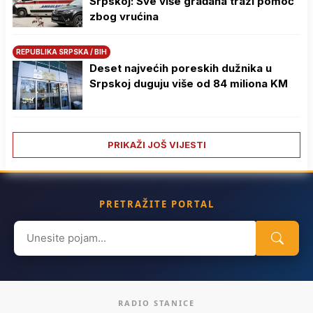
Srpskoj: Sve više građana traži pomoć
zbog vrućina
REPUBLIKA SRPSKA / BIH
Deset najvećih poreskih dužnika u
Srpskoj duguju više od 84 miliona KM
PRIKAŽI JOŠ VIJESTI
PRETRAŽITE PORTAL
Search
for:
RADIO STANICE