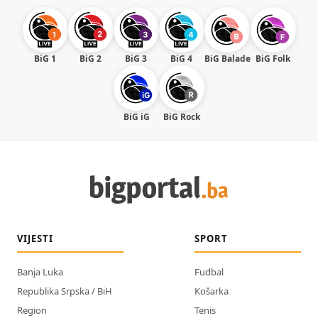
BiG 1
BiG 2
BiG 3
BiG 4
BiG Balade
BiG Folk
BiG iG
BiG Rock
VIJESTI
SPORT
Banja Luka
Fudbal
Republika Srpska / BiH
Košarka
Region
Tenis