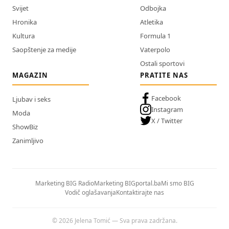
Svijet
Odbojka
Hronika
Atletika
Kultura
Formula 1
Saopštenje za medije
Vaterpolo
Ostali sportovi
MAGAZIN
PRATITE NAS
Facebook
Ljubav i seks
Instagram
Moda
X / Twitter
ShowBiz
Zanimljivo
Marketing BIG Radio
Marketing BIGportal.ba
Mi smo BIG
Vodič oglašavanja
Kontaktirajte nas
© 2026 Jelena Tomić — Sva prava zadržana.