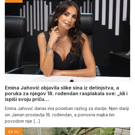
Emina Jahović objavila slike sina iz detinjstva, a
poruka za njegov 18. rođendan rasplakala sve: „Idi i
ispiši svoju priču…
Emina Jahović danas ima poseban razlog za slavlje. Njen stariji
sin Jaman proslavlja 18. rođendan, a ponosna majka tim
povodom nije […]
EX YU