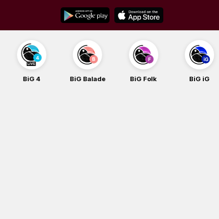
Skip
to
content
BiG 4
BiG Balade
BiG Folk
BiG iG