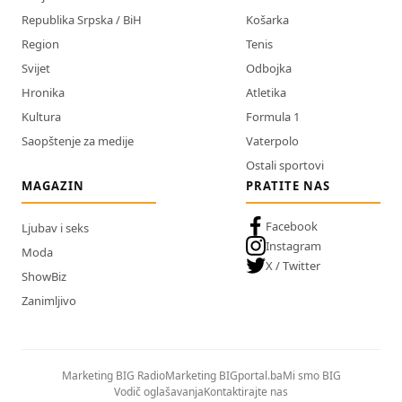
Republika Srpska / BiH
Košarka
Region
Tenis
Svijet
Odbojka
Hronika
Atletika
Kultura
Formula 1
Saopštenje za medije
Vaterpolo
Ostali sportovi
MAGAZIN
PRATITE NAS
Facebook
Ljubav i seks
Instagram
Moda
X / Twitter
ShowBiz
Zanimljivo
Marketing BIG Radio
Marketing BIGportal.ba
Mi smo BIG
Vodič oglašavanja
Kontaktirajte nas