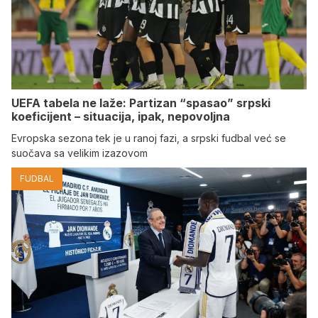
UEFA tabela ne laže: Partizan “spasao” srpski
koeficijent – situacija, ipak, nepovoljna
Evropska sezona tek je u ranoj fazi, a srpski fudbal već se
suočava sa velikim izazovom
FUDBAL