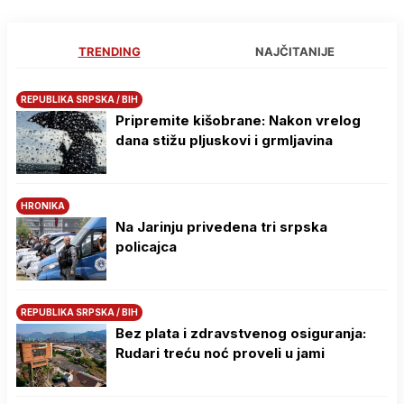
TRENDING
NAJČITANIJE
REPUBLIKA SRPSKA / BIH
Pripremite kišobrane: Nakon vrelog
dana stižu pljuskovi i grmljavina
HRONIKA
Na Јarinju privedena tri srpska
policajca
REPUBLIKA SRPSKA / BIH
Bez plata i zdravstvenog osiguranja:
Rudari treću noć proveli u jami