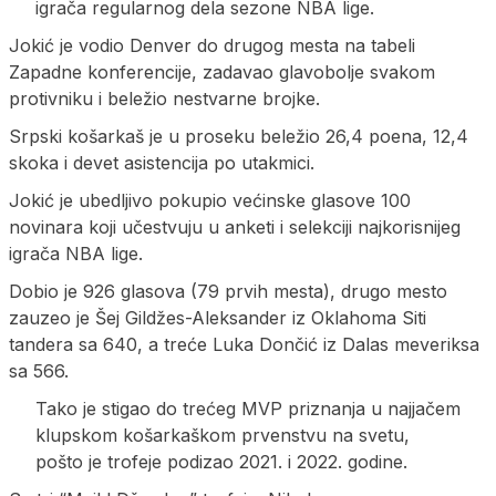
igrača regularnog dela sezone NBA lige.
Jokić je vodio Denver do drugog mesta na tabeli
Zapadne konferencije, zadavao glavobolje svakom
protivniku i beležio nestvarne brojke.
Srpski košarkaš je u proseku beležio 26,4 poena, 12,4
skoka i devet asistencija po utakmici.
Jokić je ubedljivo pokupio većinske glasove 100
novinara koji učestvuju u anketi i selekciji najkorisnijeg
igrača NBA lige.
Dobio je 926 glasova (79 prvih mesta), drugo mesto
zauzeo je Šej Gildžes-Aleksander iz Oklahoma Siti
tandera sa 640, a treće Luka Dončić iz Dalas meveriksa
sa 566.
Tako je stigao do trećeg MVP priznanja u najjačem
klupskom košarkaškom prvenstvu na svetu,
pošto je trofeje podizao 2021. i 2022. godine.