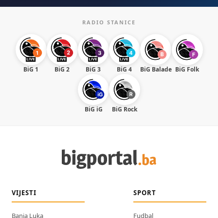
RADIO STANICE
BiG 1
BiG 2
BiG 3
BiG 4
BiG Balade
BiG Folk
BiG iG
BiG Rock
VIJESTI
SPORT
Banja Luka
Fudbal