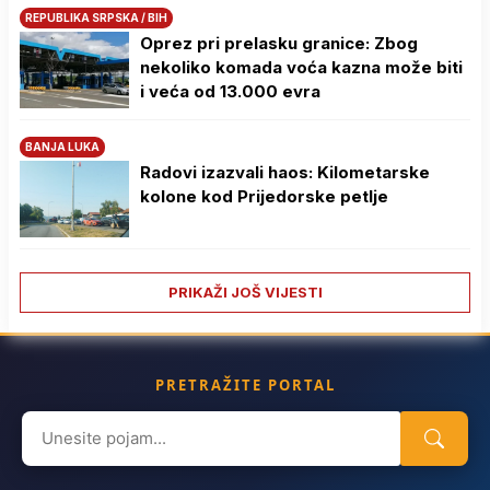
REPUBLIKA SRPSKA / BIH
Oprez pri prelasku granice: Zbog
nekoliko komada voća kazna može biti
i veća od 13.000 evra
BANJA LUKA
Radovi izazvali haos: Kilometarske
kolone kod Prijedorske petlje
PRIKAŽI JOŠ VIJESTI
PRETRAŽITE PORTAL
Search
for: