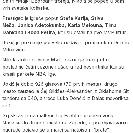
Sa tri “Majkl Džordan” trofeja, Nikola se popeo u sam
vrh svetske košarke.
Prestigao je igrače poput
Stefa Karija
,
Stiva
Neša
,
Janisa Adetokumba
,
Karla Melouna
,
Tima
Dankana
i
Boba Petita
, koji su ostali na dve MVP titule.
Jokić je priznanje posvetio nedavno preminulom Dejanu
Milojeviću
Nikola Jokić dobio je MVP priznanje treći put u
poslednje četiri sezone i ušao u red besmrtnika koji su
krasili parkete NBA lige.
Jokić je dobio 926 glasova (79 prvih mesta), drugo
mesto zauzeo je Šej Gildžes-Aleksander iz Oklahoma Siti
tandera sa 640, a treće Luka Dončić iz Dalas meveriksa
sa 566.
Srpski as je uz maltene tripl-dabl u proseku vodio
Nagetse do drugog mesta na Zapadu, a po objavljivanju
nagrade pojavio se u majici sa natpisom “brate”,