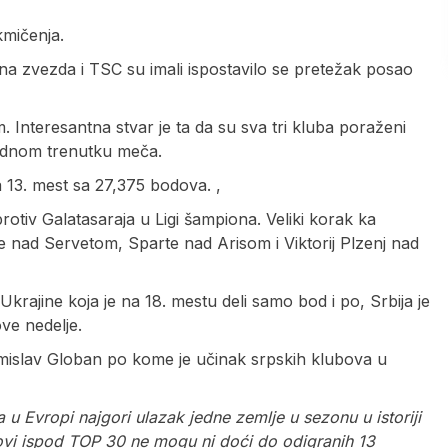
kmičenja.
ena zvezda i TSC su imali ispostavilo se pretežak posao
 Interesantna stvar je ta da su sva tri kluba poraženi
 jednom trenutku meča.
na 13. mest sa 27,375 bodova. ,
rotiv Galatasaraja u Ligi šampiona. Veliki korak ka
e nad Servetom, Sparte nad Arisom i Viktorij Plzenj nad
Ukrajine koja je na 18. mestu deli samo bod i po, Srbija je
ove nedelje.
Tomislav Globan po kome je učinak srpskih klubova u
 u Evropi najgori ulazak jedne zemlje u sezonu u istoriji
ovi ispod TOP 30 ne mogu ni doći do odigranih 13