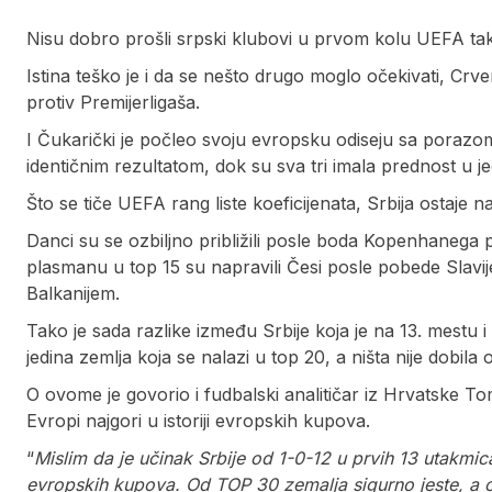
Nisu dobro prošli srpski klubovi u prvom kolu UEFA ta
Istina teško je i da se nešto drugo moglo očekivati, Crv
protiv Premijerligaša.
I Čukarički je počleo svoju evropsku odiseju sa porazom.
identičnim rezultatom, dok su sva tri imala prednost u
Što se tiče UEFA rang liste koeficijenata, Srbija ostaje 
Danci su se ozbiljno približili posle boda Kopenhanega p
plasmanu u top 15 su napravili Česi posle pobede Slavij
Balkanijem.
Tako je sada razlike između Srbije koja je na 13. mestu i 
jedina zemlja koja se nalazi u top 20, a ništa nije dobila 
O ovome je govorio i fudbalski analitičar iz Hrvatske 
Evropi najgori u istoriji evropskih kupova.
“
Mislim da je učinak Srbije od 1-0-12 u prvih 13 utakmica
evropskih kupova. Od TOP 30 zemalja sigurno jeste, a 