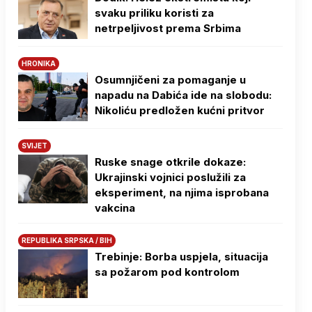
svaku priliku koristi za
netrpeljivost prema Srbima
HRONIKA
Osumnjičeni za pomaganje u
napadu na Dabića ide na slobodu:
Nikoliću predložen kućni pritvor
SVIJET
Ruske snage otkrile dokaze:
Ukrajinski vojnici poslužili za
eksperiment, na njima isprobana
vakcina
REPUBLIKA SRPSKA / BIH
Trebinje: Borba uspjela, situacija
sa požarom pod kontrolom