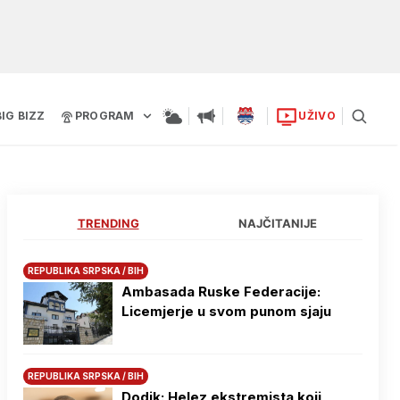
BIG BIZZ
PROGRAM
UŽIVO
TRENDING
NAJČITANIJE
REPUBLIKA SRPSKA / BIH
Ambasada Ruske Federacije:
Licemjerje u svom punom sjaju
REPUBLIKA SRPSKA / BIH
Dodik: Helez ekstremista koji