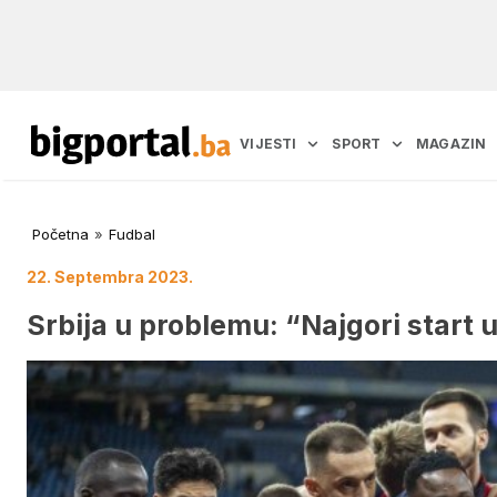
VIJESTI
SPORT
MAGAZIN
Početna
»
Fudbal
22. Septembra 2023.
Srbija u problemu: “Najgori start u 