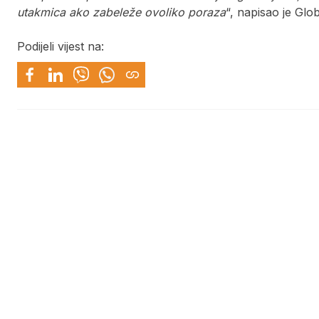
utakmica ako zabeleže ovoliko poraza
“, napisao je Glo
Podijeli vijest na: