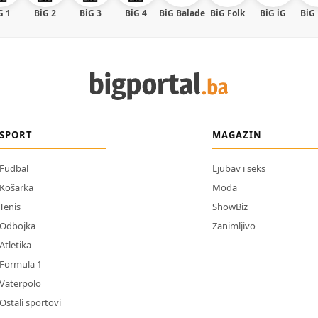
G 1
BiG 2
BiG 3
BiG 4
BiG Balade
BiG Folk
BiG iG
BiG
SPORT
MAGAZIN
Fudbal
Ljubav i seks
Košarka
Moda
Tenis
ShowBiz
Odbojka
Zanimljivo
Atletika
Formula 1
Vaterpolo
Ostali sportovi