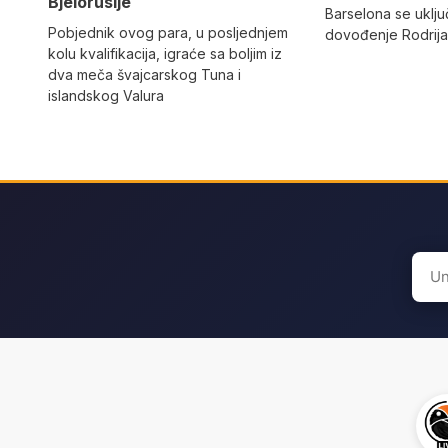
Bjelorusije
Barselona se uključ
Pobjednik ovog para, u posljednjem
dovođenje Rodrija
kolu kvalifikacija, igraće sa boljim iz
dva meča švajcarskog Tuna i
islandskog Valura
Sear
for: