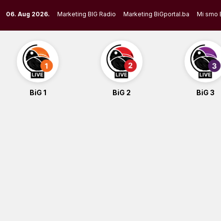
Skip
06. Aug 2026.
Marketing BIG Radio
Marketing BiGportal.ba
Mi smo 
to
content
BiG 1
BiG 2
BiG 3