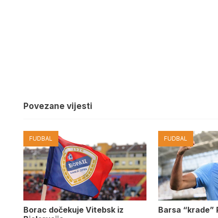
Povezane vijesti
FUDBAL
FUDBAL
Barsa “krade” 
Borac dočekuje Vitebsk iz