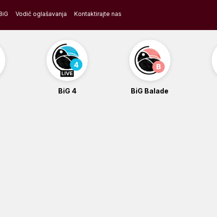
BiG
Vodič oglašavanja
Kontaktirajte nas
BiG 4
BiG Balade