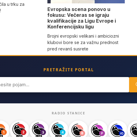
ila u trku za
Evropska scena ponovo u
!
fokusu: Večeras se igraju
kvalifikacije za Ligu Evrope i
Konferencijsku ligu
Brojni evropski velikani i ambiciozni
klubovi bore se za važnu prednost
pred revanš susrete
PRETRAŽITE PORTAL
ch
RADIO STANICE