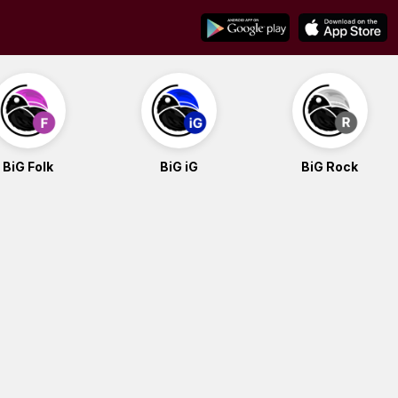
BiG Folk
BiG iG
BiG Rock