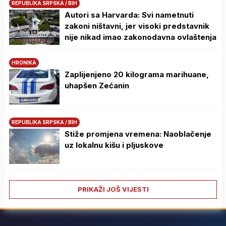
REPUBLIKA SRPSKA / BIH
Autori sa Harvarda: Svi nametnuti
zakoni ništavni, jer visoki predstavnik
nije nikad imao zakonodavna ovlaštenja
HRONIKA
Zaplijenjeno 20 kilograma marihuane,
uhapšen Zećanin
REPUBLIKA SRPSKA / BIH
Stiže promjena vremena: Naoblačenje
uz lokalnu kišu i pljuskove
PRIKAŽI JOŠ VIJESTI