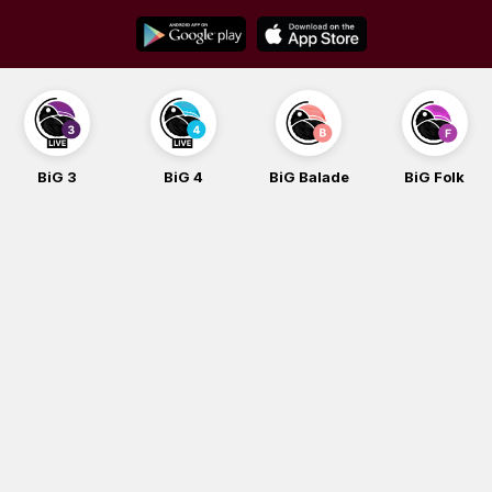
Skip
to
content
BiG 4
BiG Balade
BiG Folk
BiG iG