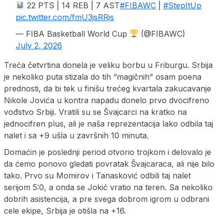
22 PTS | 14 REB | 7 AST
#FIBAWC
|
#StepItUp
pic.twitter.com/fmU3jsRRjs
— FIBA Basketball World Cup
(@FIBAWC)
July 2, 2026
Treća četvrtina donela je veliku borbu u Friburgu. Srbija
je nekoliko puta stizala do tih “magičnih” osam poena
prednosti, da bi tek u finišu trećeg kvartala zakucavanje
Nikole Jovića u kontra napadu donelo prvo dvocifreno
vođstvo Srbiji. Vratili su se Švajcarci na kratko na
jednocifren plus, ali je naša reprezentacija lako odbila taj
nalet i sa +9 ušla u završnih 10 minuta.
Domaćin je poslednji period otvorio trojkom i delovalo je
da ćemo ponovo gledati povratak Švajcaraca, ali nije bilo
tako. Prvo su Momirov i Tanasković odbili taj nalet
serijom 5:0, a onda se Jokić vratio na teren. Sa nekoliko
dobrih asistencija, a pre svega dobrom igrom u odbrani
cele ekipe, Srbija je otišla na +16.