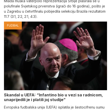
Mlada muška vaterpolo reprezentacija Srbije plasirala se u
polufinale Svjetskog prvenstva (igrači do 16 godina), pošto je
u Zagrebu u četvrtfinalu pobijedila selekciju Brazila rezultatom
11:7 (3:1, 2:2, 2:1, 4:3).
FUDBAL
Skandal u UEFA: “Infantino bio u vezi sa radnicom,
unaprijedili je i platili joj studije”
Evropska fudbalska unija (UEFA) isplatila je šestocifrenu sumu