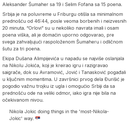
Aleksander Šumaher sa 19 i Selim Fofana sa 15 poena.
Srbija je na poluvreme u Friburgu otišla sa minimalnom
prednošću od 46:44, posle veoma borbenih i neizvesnih
20 minuta. “Orlovi” su u nekoliko navrata imali i osam
poena viška, ali je domaćin uporno odgovarao, pre
svega zahvaljujući raspoloženom Šumaheru i odličnom
šutu za tri poena.
Ekipa Dušana Alimpijevića u napadu se najviše oslanjala
na Nikolu Jokića, koji je kreirao igru i razigravao
saigrače, dok su Avramović, Jović i Tanasković pogađali
u ključnim momentima. U završnici prvog dela Đurišić je
pogodio važnu trojku iz ugla i omogućio Srbiji da sa
prednošću ode na veliki odmor, iako igra nije bila na
očekivanom nivou.
Nikola Jokic doing things in the 'most-Nikola-
Jokic' way.