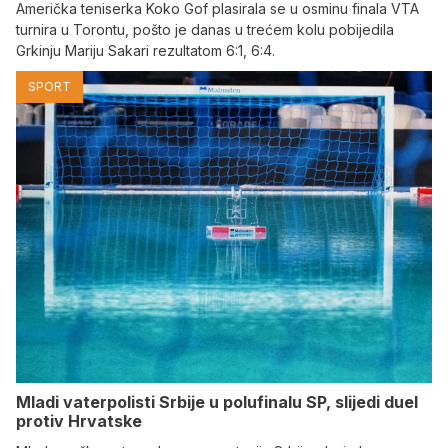
Američka teniserka Koko Gof plasirala se u osminu finala VTA
turnira u Torontu, pošto je danas u trećem kolu pobijedila
Grkinju Mariju Sakari rezultatom 6:1, 6:4.
SPORT
Mladi vaterpolisti Srbije u polufinalu SP, slijedi duel
protiv Hrvatske