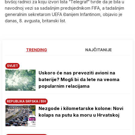
bivšoj radnici za koju izvori lista “Telegraf” tvrde da je bila u
navodnoj vezi sa sadašnjim predsjednikom FIFA, a tadašnjim
generalnim sekretarom UEFA Đanijem Infantinom, objavio je
danas, 8. avgusta, britanski list.
TRENDING
NAJČITANIJE
SVIJET
Uskoro će nas prevoziti avioni na
baterije? Mogli bi da lete na veoma
popularnim relacijama
REPUBLIKA SRPSKA / BIH
Nezgode i kilometarske kolone: Novi
kolaps na putu ka moru u Hrvatskoj