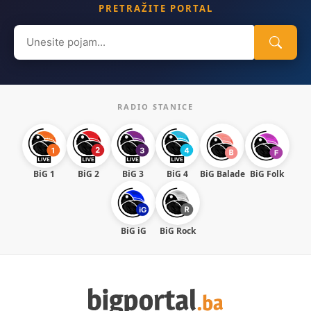
PRETRAŽITE PORTAL
Search
for:
RADIO STANICE
BiG 1
BiG 2
BiG 3
BiG 4
BiG Balade
BiG Folk
BiG iG
BiG Rock