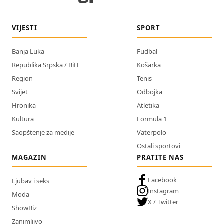
VIJESTI
SPORT
Banja Luka
Fudbal
Republika Srpska / BiH
Košarka
Region
Tenis
Svijet
Odbojka
Hronika
Atletika
Kultura
Formula 1
Saopštenje za medije
Vaterpolo
Ostali sportovi
MAGAZIN
PRATITE NAS
Facebook
Ljubav i seks
Instagram
Moda
X / Twitter
ShowBiz
Zanimljivo