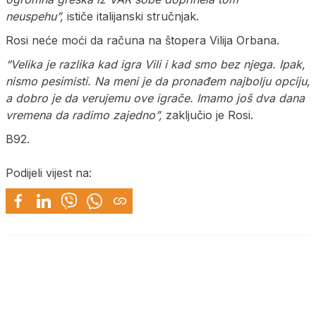
neuspehu”,
ističe italijanski stručnjak.
Rosi neće moći da računa na štopera Vilija Orbana.
“Velika je razlika kad igra Vili i kad smo bez njega. Ipak,
nismo pesimisti. Na meni je da pronađem najbolju opciju,
a dobro je da verujemu ove igrače. Imamo još dva dana
vremena da radimo zajedno”,
zaključio je Rosi.
B92.
Podijeli vijest na: