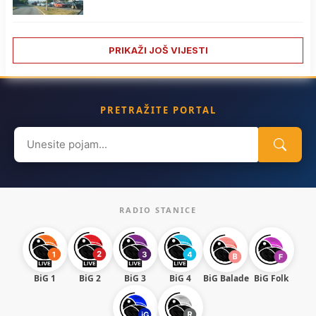
PRIKAŽI JOŠ VIJESTI
PRETRAŽITE PORTAL
Search
for:
RADIO STANICE
BiG 1
BiG 2
BiG 3
BiG 4
BiG Balade
BiG Folk