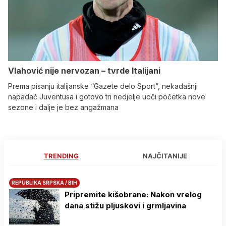
Vlahović nije nervozan – tvrde Italijani
Prema pisanju italijanske “Gazete delo Sport”, nekadašnji
napadač Juventusa i gotovo tri nedjelje uoči početka nove
sezone i dalje je bez angažmana
TRENDING
NAJČITANIJE
REPUBLIKA SRPSKA / BIH
Pripremite kišobrane: Nakon vrelog
dana stižu pljuskovi i grmljavina