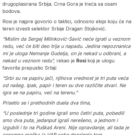
drugoplasirana Srbija. Crna Gora je treća sa osam
bodova.
Rosi je najpre govorio o taktici, odnosno ekipi koju će na
teren izvesti selektor Srbije Dragan Stojković.
“Mislim da Sergej Milinković-Savić neće igrati u veznom
redu, već će biti deo trija u napadu. Jedina nepoznanica
mi je uloga Nemanje Gudelja, on je nekad u odbrani, a
nekad u veznom redu”,
rekao je
Rosi
koji je ulogu
favorita prepustio Srbiji:
“Srbi su na papiru jači, njihova vrednost je tri puta veća
od našeg. Ipak, papir i teren su dve različite stvari. Ne
igra se na papiru, već na terenu.”
Prisetio se i prethodnih duela dva tima,
“U poslednje tri godine igrali smo četiri puta, pobedili
smo dva puta, jedanput igrali nerešeno, a jednom i
izgubili i to na Puškaš Areni. Nije opravdanje, ali tada je
ogromna greška iz VAR sobe doprinela tom