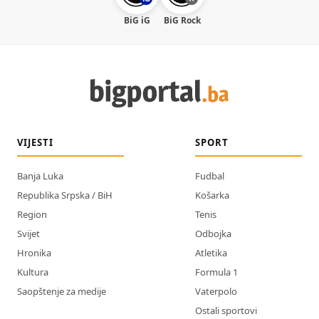
BiG iG
BiG Rock
VIJESTI
SPORT
Banja Luka
Fudbal
Republika Srpska / BiH
Košarka
Region
Tenis
Svijet
Odbojka
Hronika
Atletika
Kultura
Formula 1
Saopštenje za medije
Vaterpolo
Ostali sportovi