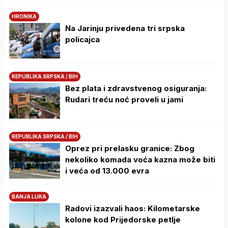
HRONIKA
Na Јarinju privedena tri srpska
policajca
REPUBLIKA SRPSKA / BIH
Bez plata i zdravstvenog osiguranja:
Rudari treću noć proveli u jami
REPUBLIKA SRPSKA / BIH
Oprez pri prelasku granice: Zbog
nekoliko komada voća kazna može biti
i veća od 13.000 evra
BANJA LUKA
Radovi izazvali haos: Kilometarske
kolone kod Prijedorske petlje