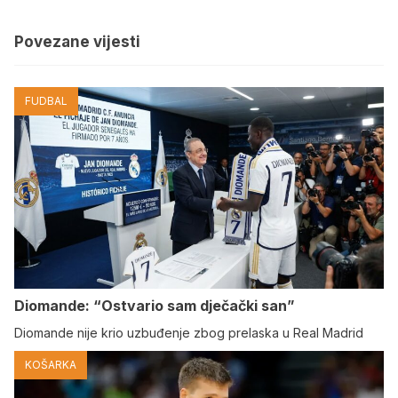
Povezane vijesti
FUDBAL
Diomande: “Ostvario sam dječački san”
Diomande nije krio uzbuđenje zbog prelaska u Real Madrid
KOŠARKA