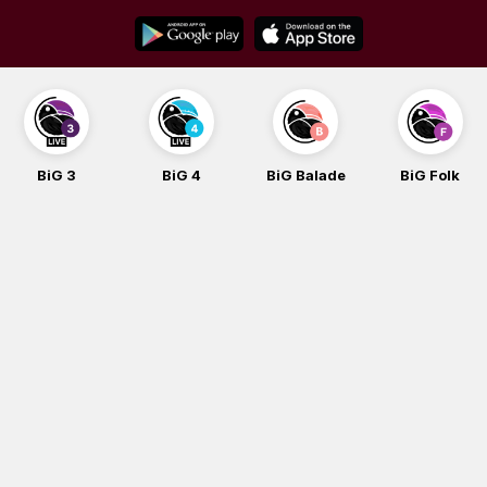
Skip
to
content
BiG 3
BiG 4
BiG Balade
BiG Folk