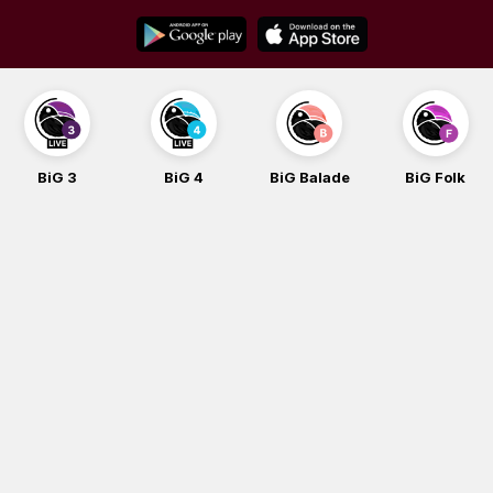
Skip
to
content
BiG 3
BiG 4
BiG Balade
BiG Folk