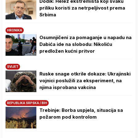
Dodik: Helez ekstremista koji svaku
priliku koristi za netrpeljivost prema
Srbima
HRONIKA
Osumnjičeni za pomaganje u napadu na
Dabića ide na slobodu: Nikoliću
predložen kućni pritvor
SVIJET
Ruske snage otkrile dokaze: Ukrajinski
vojnici poslužili za eksperiment, na
njima isprobana vakcina
REPUBLIKA SRPSKA / BIH
Trebinje: Borba uspjela, situacija sa
požarom pod kontrolom