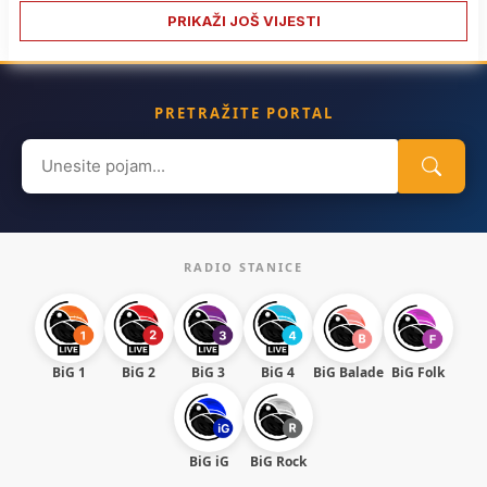
PRIKAŽI JOŠ VIJESTI
PRETRAŽITE PORTAL
Search
for:
RADIO STANICE
BiG 1
BiG 2
BiG 3
BiG 4
BiG Balade
BiG Folk
BiG iG
BiG Rock