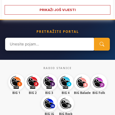
PRIKAŽI JOŠ VIJESTI
PRETRAŽITE PORTAL
Search
for:
RADIO STANICE
BiG 1
BiG 2
BiG 3
BiG 4
BiG Balade
BiG Folk
BiG iG
BiG Rock