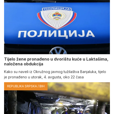
Tijelo žene pronađeno u dvorištu kuće u Laktašima,
naložena obdukcija
Kako su naveli iz Okružnog javnog tužilaštva Banjaluka, tijelo
je pronađeno u utorak, 4. avgusta, oko 22 časa
REPUBLIKA SRPSKA / BIH