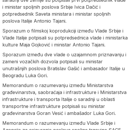
saradnji dve zemlje su potpisali prvi potpredsednik vlade
i ministar spoljnih poslova Srbije Ivica Dačić i
potpredsednik Saveta ministara i ministar spoljnih
poslova Italije Antonio Tajani.
Sporazum o filmskoj koprodukciji između Vlade Srbije i
Vlade Italije potpisali su potpredsednica vlade i ministarka
kulture Maja Gojković i ministar Antonio Tajani.
Sporazum između dve vlade o uzajamnom priznavanju i
zameni vozačkih dozvola potpisali su ministar
unutrašnjih poslova Bratislav Gašić i ambasador Italije u
Beogradu Luka Gori.
Memorandum o razumevanju između Ministarstva
građevinarstva, saobraćaja i infrastrukture i Ministarstva
infrastrukture i transporta Italije o saradnji u oblasti
transportne infrastrukture potpisali su ministar
građevinarstva Goran Vesić i ambašador Luka Gori.
Memorandum o razumevanju između Vlade Srbije i