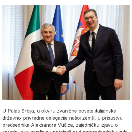
U Palati Srbija, u okviru zvanične posete italijanske
državno-privredne delegacije našoj zemlji, u prisustvu
predsednika Aleksandra Vučića, zajedničku izjavu o