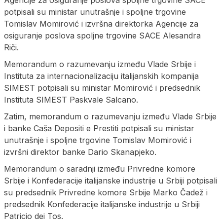
Agencije za osiguranje poslova spoljne trgovine SACE
potpisali su ministar unutrašnje i spoljne trgovine
Tomislav Momirović i izvršna direktorka Agencije za
osiguranje poslova spoljne trgovine SACE Alesandra
Riči.
Memorandum o razumevanju između Vlade Srbije i
Instituta za internacionalizaciju italijanskih kompanija
SIMEST potpisali su ministar Momirović i predsednik
Instituta SIMEST Paskvale Salcano.
Zatim, memorandum o razumevanju između Vlade Srbije
i banke Caša Depositi e Prestiti potpisali su ministar
unutrašnje i spoljne trgovine Tomislav Momirović i
izvršni direktor banke Dario Skanapjeko.
Memorandum o saradnji između Privredne komore
Srbije i Konfederacije italijanske industrije u Srbiji potpisali
su predsednik Privredne komore Srbije Marko Čadež i
predsednik Konfederacije italijanske industrije u Srbiji
Patricio dei Tos.