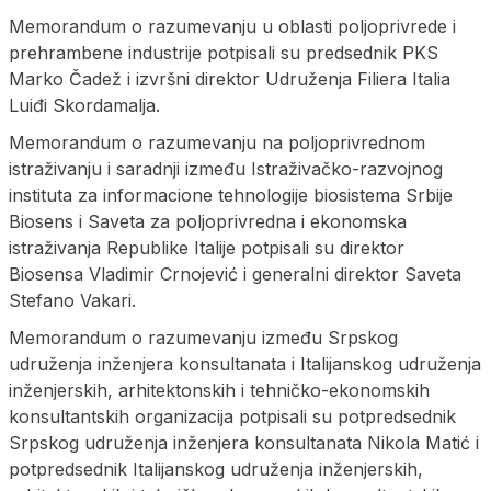
Memorandum o razumevanju u oblasti poljoprivrede i
prehrambene industrije potpisali su predsednik PKS
Marko Čadež i izvršni direktor Udruženja Filiera Italia
Luiđi Skordamalja.
Memorandum o razumevanju na poljoprivrednom
istraživanju i saradnji između Istraživačko-razvojnog
instituta za informacione tehnologije biosistema Srbije
Biosens i Saveta za poljoprivredna i ekonomska
istraživanja Republike Italije potpisali su direktor
Biosensa Vladimir Crnojević i generalni direktor Saveta
Stefano Vakari.
Memorandum o razumevanju između Srpskog
udruženja inženjera konsultanata i Italijanskog udruženja
inženjerskih, arhitektonskih i tehničko-ekonomskih
konsultantskih organizacija potpisali su potpredsednik
Srpskog udruženja inženjera konsultanata Nikola Matić i
potpredsednik Italijanskog udruženja inženjerskih,