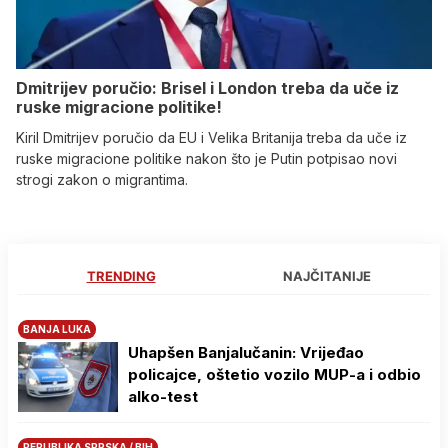
Dmitrijev poručio: Brisel i London treba da uče iz
ruske migracione politike!
Kiril Dmitrijev poručio da EU i Velika Britanija treba da uče iz
ruske migracione politike nakon što je Putin potpisao novi
strogi zakon o migrantima.
TRENDING
NAJČITANIJE
BANJA LUKA
Uhapšen Banjalučanin: Vrijeđao
policajce, oštetio vozilo MUP-a i odbio
alko-test
REPUBLIKA SRPSKA / BIH