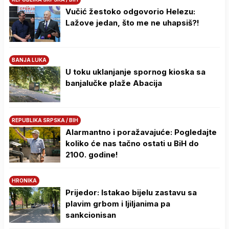
Vučić žestoko odgovorio Helezu:
Lažove jedan, što me ne uhapsiš?!
BANJA LUKA
U toku uklanjanje spornog kioska sa
banjalučke plaže Abacija
REPUBLIKA SRPSKA / BIH
Alarmantno i poražavajuće: Pogledajte
koliko će nas tačno ostati u BiH do
2100. godine!
HRONIKA
Prijedor: Istakao bijelu zastavu sa
plavim grbom i ljiljanima pa
sankcionisan