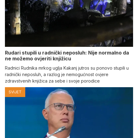
Rudari stupili u radnički neposluh: Nije normalno da
ne možemo ovjeriti knjižicu
Radnici Rudnika mrkog uglja Kakanj jutros su ponovo stupili u
radnički neposluh, a razlog je nemogućnost ovjere
zdravstvenih knjižica za sebe i svoje porodice
SVIJET