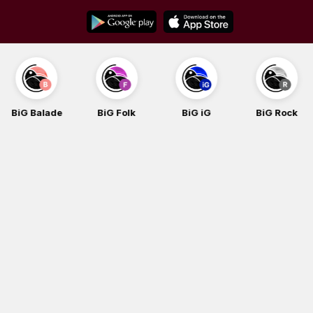
Skip
to
content
BiG Balade
BiG Folk
BiG iG
BiG Rock