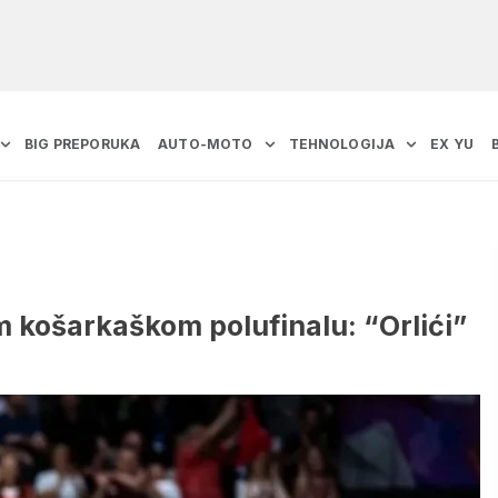
BIG PREPORUKA
AUTO-MOTO
TEHNOLOGIJA
EX YU
m košarkaškom polufinalu: “Orlići”