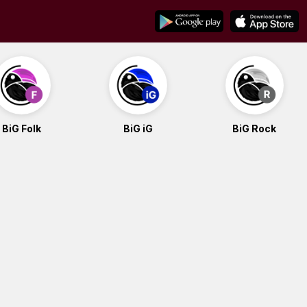
BiG Folk
BiG iG
BiG Rock