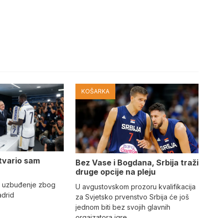
KOŠARKA
tvario sam
Bez Vase i Bogdana, Srbija traži
druge opcije na pleju
o uzbuđenje zbog
U avgustovskom prozoru kvalifikacija
adrid
za Svjetsko prvenstvo Srbija će još
jednom biti bez svojih glavnih
orgaizatora igre.