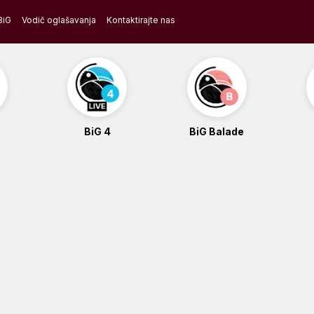
BiG
Vodič oglašavanja
Kontaktirajte nas
BiG 4
BiG Balade