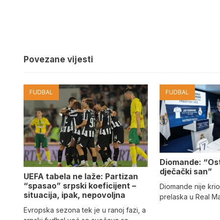
Povezane vijesti
FUDBAL
FUDBAL
Diomande: “Os
dječački san”
UEFA tabela ne laže: Partizan
“spasao” srpski koeficijent –
Diomande nije kri
situacija, ipak, nepovoljna
prelaska u Real M
Evropska sezona tek je u ranoj fazi, a