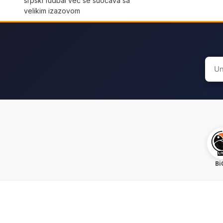
srpski fudbal već se suočava sa
velikim izazovom
Sear
for:
Bi