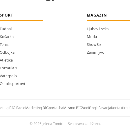
SPORT
MAGAZIN
Fudbal
Ljubav i seks
Košarka
Moda
Tenis
ShowBiz
Odbojka
Zanimljivo
Atletika
Formula 1
Vaterpolo
Ostali sportovi
eting BIG Radio
Marketing BIGportal.ba
Mi smo BIG
Vodič oglašavanja
Kontaktiraj
© 2026 Jelena Tomić — Sva prava zadržana.