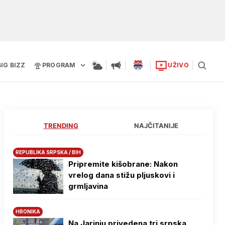
BIG BIZZ
PROGRAM
UŽIVO
TRENDING
NAJČITANIJE
REPUBLIKA SRPSKA / BIH
Pripremite kišobrane: Nakon
vrelog dana stižu pljuskovi i
grmljavina
HRONIKA
Na Јarinju privedena tri srpska