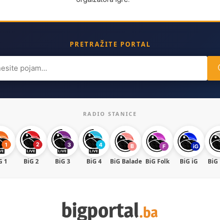
PRETRAŽITE PORTAL
ch
RADIO STANICE
G 1
BiG 2
BiG 3
BiG 4
BiG Balade
BiG Folk
BiG iG
BiG