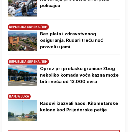
policajca
REPUBLIKA SRPSKA / BIH
Bez plata i zdravstvenog
osiguranja: Rudari treću noć
proveli u jami
REPUBLIKA SRPSKA / BIH
Oprez pri prelasku granice: Zbog
nekoliko komada voća kazna može
biti i veća od 13.000 evra
BANJA LUKA
Radovi izazvali haos: Kilometarske
kolone kod Prijedorske petlje