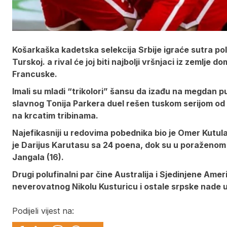
Košarkaška kadetska selekcija Srbije igraće sutra po
Turskoj. a rival će joj biti najbolji vršnjaci iz zemlje 
Francuske.
Imali su mladi “trikolori” šansu da izađu na megdan pu
slavnog Tonija Parkera duel rešen tuskom serijom od 13
na krcatim tribinama.
Najefikasniji u redovima pobednika bio je Omer Kutulaj,
je Darijus Karutasu sa 24 poena, dok su u poraženom s
Jangala (16).
Drugi polufinalni par čine Australija i Sjedinjene Amer
neverovatnog Nikolu Kusturicu i ostale srpske nade u
Podijeli vijest na: