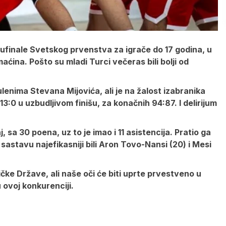
lufinale Svetskog prvenstva za igrače do 17 godina, u
domaćina. Pošto su mladi Turci večeras bili bolji od
lenima Stevana Mijovića, ali je na žalost izabranika
:0 u uzbudljivom finišu, za konačnih 94:87. I delirijum
 sa 30 poena, uz to je imao i 11 asistencija. Pratio ga
astavu najefikasniji bili Aron Tovo-Nansi (20) i Mesi
ičke Države, ali naše oči će biti uprte prvestveno u
 ovoj konkurenciji.