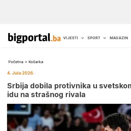
VIJESTI
SPORT
MAGAZIN
Početna
»
Košarka
4. Jula 2026.
Srbija dobila protivnika u svetsko
idu na strašnog rivala