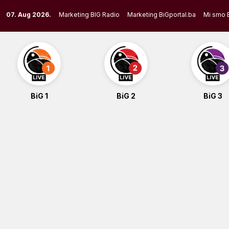
Skip
07. Aug 2026.
Marketing BIG Radio
Marketing BiGportal.ba
Mi smo 
to
content
BiG 1
BiG 2
BiG 3