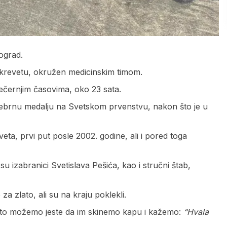
ograd.
 krevetu, okružen medicinskim timom.
černjim časovima, oko 23 sata.
 srebrnu medalju na Svetskom prvenstvu, nakon što je u
eta, prvi put posle 2002. godine, ali i pored toga
su izabranici Svetislava Pešića, kao i stručni štab,
za zlato, ali su na kraju poklekli.
 što možemo jeste da im skinemo kapu i kažemo:
“Hvala