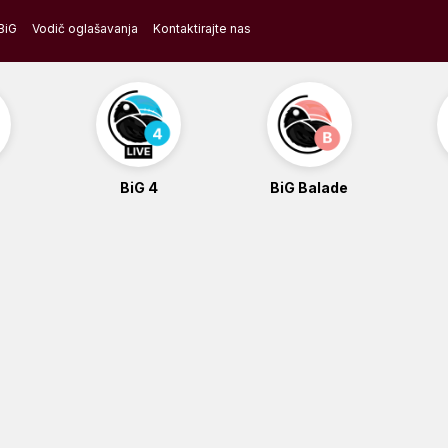
BiG
Vodič oglašavanja
Kontaktirajte nas
BiG 4
BiG Balade