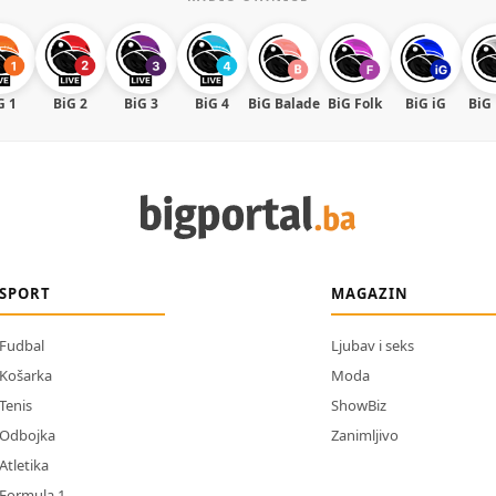
G 1
BiG 2
BiG 3
BiG 4
BiG Balade
BiG Folk
BiG iG
BiG
SPORT
MAGAZIN
Fudbal
Ljubav i seks
Košarka
Moda
Tenis
ShowBiz
Odbojka
Zanimljivo
Atletika
Formula 1