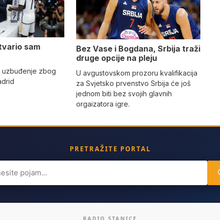
tvario sam
Bez Vase i Bogdana, Srbija traži
druge opcije na pleju
o uzbuđenje zbog
U avgustovskom prozoru kvalifikacija
adrid
za Svjetsko prvenstvo Srbija će još
jednom biti bez svojih glavnih
orgaizatora igre.
PRETRAŽITE PORTAL
ch
RADIO STANICE