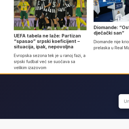
Diomande: “Os
dječački san”
UEFA tabela ne laže: Partizan
“spasao” srpski koeficijent –
Diomande nije kri
situacija, ipak, nepovoljna
prelaska u Real M
Evropska sezona tek je u ranoj fazi, a
srpski fudbal već se suočava sa
velikim izazovom
Sear
for: