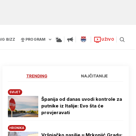
BIG BIZZ
PROGRAM
UŽIVO
TRENDING
NAJČITANIJE
SVIJET
Španija od danas uvodi kontrole za
putnike iz Italije: Evo šta će
provjeravati
HRONIKA
Vršnjačko nasilje u Mrkonjić Gradu: