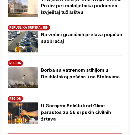
Protiv pet maloljetnika podnesen
izvještaj tužilaštvu
REPUBLIKA SRPSKA / BIH
Na većini graničnih prelaza pojačan
saobraćaj
REGION
Borba sa vatrenom stihijom u
Deliblatskoj peščari i na Stolovima
REGION
U Gornjem Selištu kod Gline
parastos za 56 srpskih civilnih
žrtava