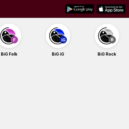
BiG Folk
BiG iG
BiG Rock