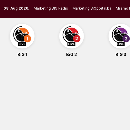
Skip
08. Aug 2026.
Marketing BIG Radio
Marketing BiGportal.ba
Mi smo 
to
content
BiG 1
BiG 2
BiG 3