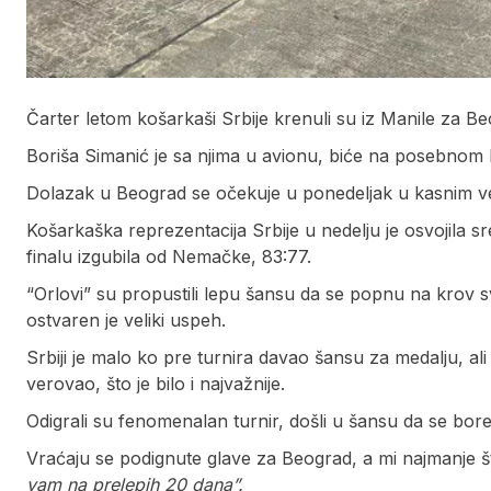
Čarter letom košarkaši Srbije krenuli su iz Manile za Be
Boriša Simanić je sa njima u avionu, biće na posebnom
Dolazak u Beograd se očekuje u ponedeljak u kasnim ve
Košarkaška reprezentacija Srbije u nedelju je osvojila
finalu izgubila od Nemačke, 83:77.
“Orlovi” su propustili lepu šansu da se popnu na krov sv
ostvaren je veliki uspeh.
Srbiji je malo ko pre turnira davao šansu za medalju, ali 
verovao, što je bilo i najvažnije.
Odigrali su fenomenalan turnir, došli u šansu da se bore 
Vraćaju se podignute glave za Beograd, a mi najmanje
vam na prelepih 20 dana”.