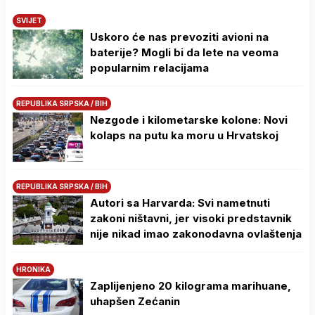
SVIJET
Uskoro će nas prevoziti avioni na
baterije? Mogli bi da lete na veoma
popularnim relacijama
REPUBLIKA SRPSKA / BIH
Nezgode i kilometarske kolone: Novi
kolaps na putu ka moru u Hrvatskoj
REPUBLIKA SRPSKA / BIH
Autori sa Harvarda: Svi nametnuti
zakoni ništavni, jer visoki predstavnik
nije nikad imao zakonodavna ovlaštenja
HRONIKA
Zaplijenjeno 20 kilograma marihuane,
uhapšen Zećanin