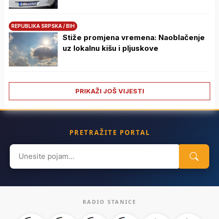
REPUBLIKA SRPSKA / BIH
Stiže promjena vremena: Naoblačenje
uz lokalnu kišu i pljuskove
PRIKAŽI JOŠ VIJESTI
PRETRAŽITE PORTAL
Search
for:
RADIO STANICE