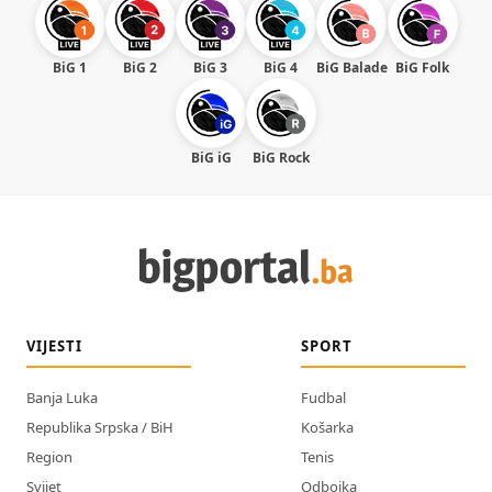
BiG 1
BiG 2
BiG 3
BiG 4
BiG Balade
BiG Folk
BiG iG
BiG Rock
VIJESTI
SPORT
Banja Luka
Fudbal
Republika Srpska / BiH
Košarka
Region
Tenis
Svijet
Odbojka