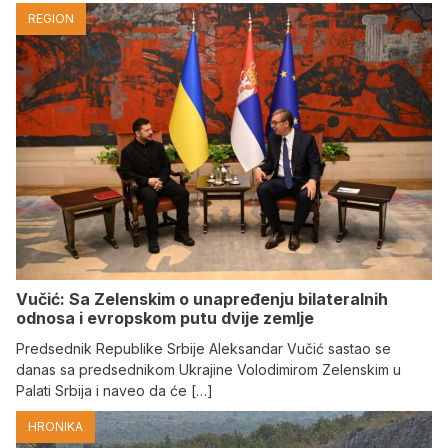
REGION
Vučić: Sa Zelenskim o unapređenju bilateralnih
odnosa i evropskom putu dvije zemlje
Predsednik Republike Srbije Aleksandar Vučić sastao se
danas sa predsednikom Ukrajine Volodimirom Zelenskim u
Palati Srbija i naveo da će […]
HRONIKA