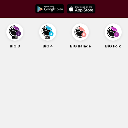
Skip
to
content
BiG 3
BiG 4
BiG Balade
BiG Folk