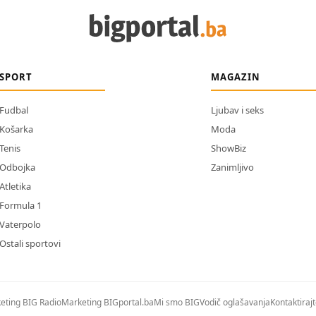
SPORT
MAGAZIN
Fudbal
Ljubav i seks
Košarka
Moda
Tenis
ShowBiz
Odbojka
Zanimljivo
Atletika
Formula 1
Vaterpolo
Ostali sportovi
eting BIG Radio
Marketing BIGportal.ba
Mi smo BIG
Vodič oglašavanja
Kontaktiraj