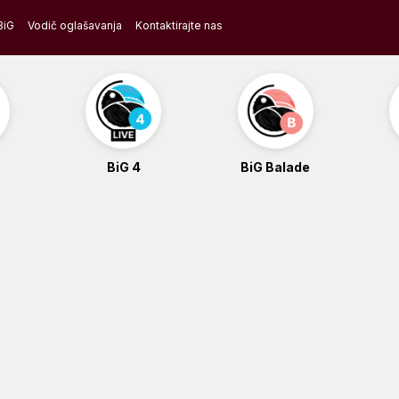
BiG
Vodič oglašavanja
Kontaktirajte nas
BiG 4
BiG Balade