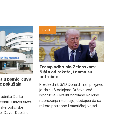
SVIJET
Tramp odbrusio Zelenskom:
Ništa od raketa, i nama su
potrebne
a u bolnici čuva
se pokušaja
Predsednik SAD Donald Tramp izjavio
je da su Sjedinjene Države već
isporučile Ukrajini ogromne količine
radnika Darka
naoružanja i municije, dodajući da su
 centru Univerziteta
rakete potrebne i američkoj vojsci.
jake policijske
, Davor Dabić je