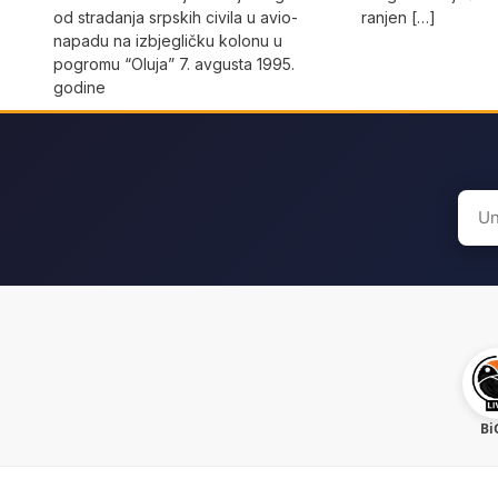
od stradanja srpskih civila u avio-
ranjen […]
napadu na izbjegličku kolonu u
pogromu “Oluja” 7. avgusta 1995.
godine
Sear
for:
Bi