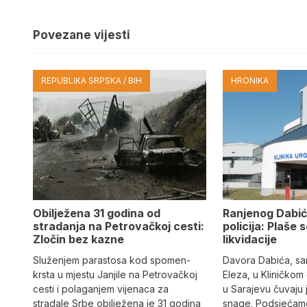
Povezane vijesti
REPUBLIKA SRPSKA / BIH
HRONIKA
Obilježena 31 godina od
Ranjenog Dabić
stradanja na Petrovačkoj cesti:
policija: Plaše 
Zločin bez kazne
likvidacije
Služenjem parastosa kod spomen-
Davora Dabića, sa
krsta u mjestu Janjile na Petrovačkoj
Eleza, u Kliničkom
cesti i polaganjem vijenaca za
u Sarajevu čuvaju 
stradale Srbe obilježena je 31 godina
snage. Podsjećamo