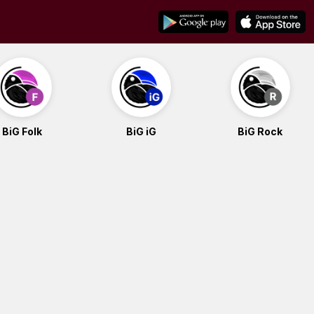
BiG Folk
BiG iG
BiG Rock