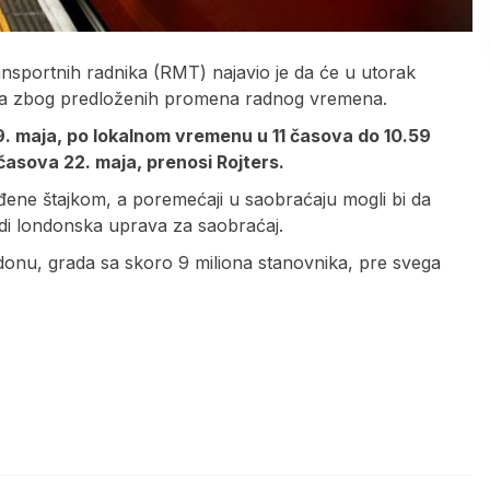
ransportnih radnika (RMT) najavio je da će u utorak
etroa zbog predloženih promena radnog vremena.
19. maja, po lokalnom vremenu u 11 časova do 10.59
 časova 22. maja, prenosi Rojters.
ođene štajkom, a poremećaji u saobraćaju mogli bi da
odi londonska uprava za saobraćaj.
donu, grada sa skoro 9 miliona stanovnika, pre svega