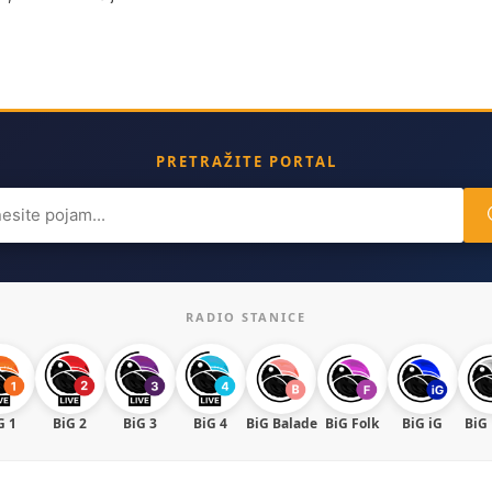
PRETRAŽITE PORTAL
ch
RADIO STANICE
G 1
BiG 2
BiG 3
BiG 4
BiG Balade
BiG Folk
BiG iG
BiG