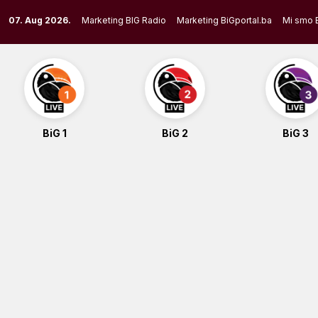
Skip
07. Aug 2026.
Marketing BIG Radio
Marketing BiGportal.ba
Mi smo 
to
content
BiG 1
BiG 2
BiG 3