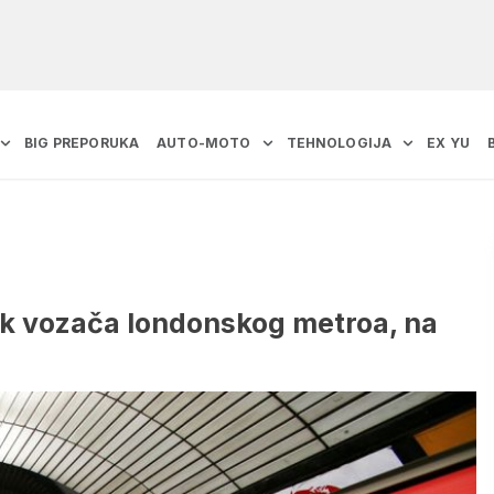
BIG PREPORUKA
AUTO-MOTO
TEHNOLOGIJA
EX YU
jk vozača londonskog metroa, na