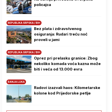
policajca
REPUBLIKA SRPSKA / BIH
Bez plata i zdravstvenog
osiguranja: Rudari treću noć
proveli u jami
REPUBLIKA SRPSKA / BIH
Oprez pri prelasku granice: Zbog
nekoliko komada voća kazna može
biti i veća od 13.000 evra
BANJA LUKA
Radovi izazvali haos: Kilometarske
kolone kod Prijedorske petlje