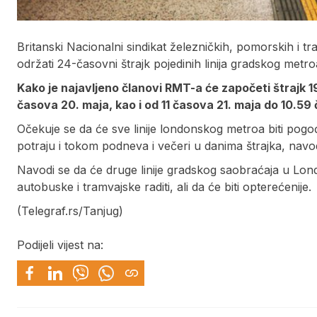
Britanski Nacionalni sindikat železničkih, pomorskih i t
održati 24-časovni štrajk pojedinih linija gradskog m
Kako je najavljeno članovi RMT-a će započeti štrajk 
časova 20. maja, kao i od 11 časova 21. maja do 10.59
Očekuje se da će sve linije londonskog metroa biti pog
potraju i tokom podneva i večeri u danima štrajka, nav
Navodi se da će druge linije gradskog saobraćaja u Lon
autobuske i tramvajske raditi, ali da će biti opterećenije.
(Telegraf.rs/Tanjug)
Podijeli vijest na: