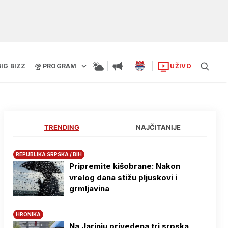
BIG BIZZ
PROGRAM
UŽIVO
TRENDING
NAJČITANIJE
REPUBLIKA SRPSKA / BIH
Pripremite kišobrane: Nakon
vrelog dana stižu pljuskovi i
grmljavina
HRONIKA
Na Јarinju privedena tri srpska