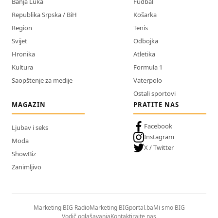
Banja Luka
Fudbal
Republika Srpska / BiH
Košarka
Region
Tenis
Svijet
Odbojka
Hronika
Atletika
Kultura
Formula 1
Saopštenje za medije
Vaterpolo
Ostali sportovi
MAGAZIN
PRATITE NAS
Facebook
Ljubav i seks
Instagram
Moda
X / Twitter
ShowBiz
Zanimljivo
Marketing BIG Radio
Marketing BIGportal.ba
Mi smo BIG
Vodič oglašavanja
Kontaktirajte nas