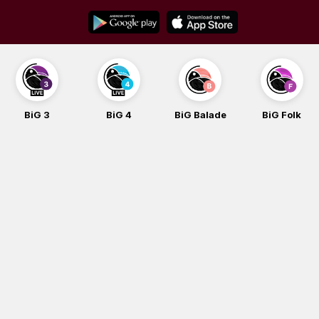
Skip
to
content
BiG 4
BiG Balade
BiG Folk
BiG iG