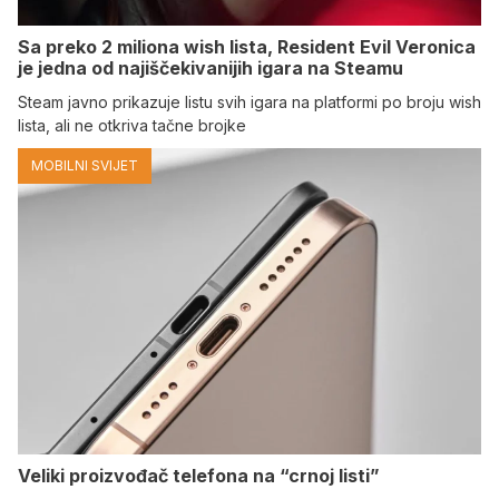
Sa preko 2 miliona wish lista, Resident Evil Veronica
je jedna od najiščekivanijih igara na Steamu
Steam javno prikazuje listu svih igara na platformi po broju wish
lista, ali ne otkriva tačne brojke
MOBILNI SVIJET
Veliki proizvođač telefona na “crnoj listi”