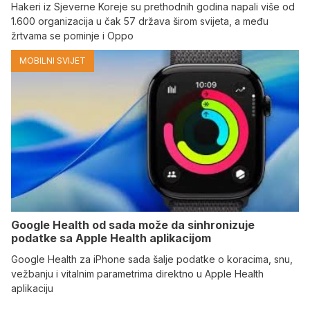
Hakeri iz Sjeverne Koreje su prethodnih godina napali više od
1.600 organizacija u čak 57 država širom svijeta, a među
žrtvama se pominje i Oppo
MOBILNI SVIJET
Google Health od sada može da sinhronizuje
podatke sa Apple Health aplikacijom
Google Health za iPhone sada šalje podatke o koracima, snu,
vežbanju i vitalnim parametrima direktno u Apple Health
aplikaciju