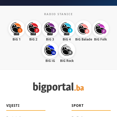
RADIO STANICE
BiG 1
BiG 2
BiG 3
BiG 4
BiG Balade
BiG Folk
BiG iG
BiG Rock
VIJESTI
SPORT