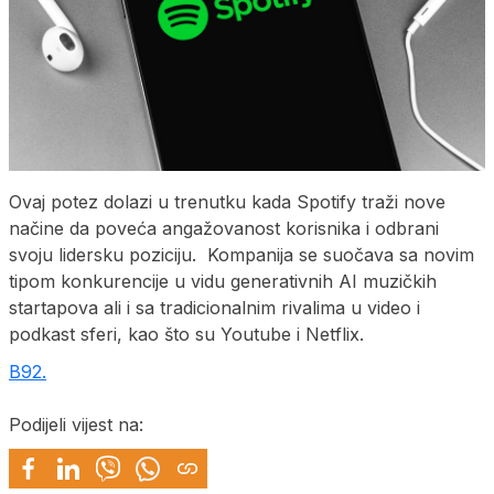
Ovaj potez dolazi u trenutku kada Spotify traži nove
načine da poveća angažovanost korisnika i odbrani
svoju lidersku poziciju. Kompanija se suočava sa novim
tipom konkurencije u vidu generativnih AI muzičkih
startapova ali i sa tradicionalnim rivalima u video i
podkast sferi, kao što su Youtube i Netflix.
B92.
Podijeli vijest na: