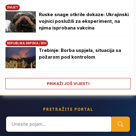
SVIJET
Ruske snage otkrile dokaze: Ukrajinski
vojnici poslužili za eksperiment, na
njima isprobana vakcina
REPUBLIKA SRPSKA / BIH
Trebinje: Borba uspjela, situacija sa
požarom pod kontrolom
PRIKAŽI JOŠ VIJESTI
PRETRAŽITE PORTAL
Search
for: