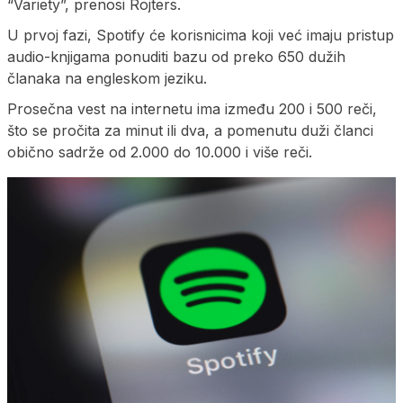
“Variety”, prenosi Rojters.
U prvoj fazi, Spotify će korisnicima koji već imaju pristup
audio-knjigama ponuditi bazu od preko 650 dužih
članaka na engleskom jeziku.
Prosečna vest na internetu ima između 200 i 500 reči,
što se pročita za minut ili dva, a pomenutu duži članci
obično sadrže od 2.000 do 10.000 i više reči.