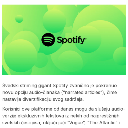
Švedski striming gigant Spotify zvanično je pokrenuo
novu opciju audio-članaka (“narrated articles”), čime
nastavlja diverzifikaciju svog sadržaja.
Korisnici ove platforme od danas mogu da slušaju audio-
verzije ekskluzivnih tekstova iz nekih od najprestižnijih
svetskih časopisa, uključujući “Vogue”, “The Atlantic” i