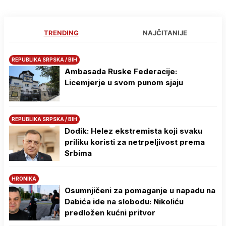
TRENDING
NAJČITANIJE
REPUBLIKA SRPSKA / BIH
Ambasada Ruske Federacije:
Licemjerje u svom punom sjaju
REPUBLIKA SRPSKA / BIH
Dodik: Helez ekstremista koji svaku
priliku koristi za netrpeljivost prema
Srbima
HRONIKA
Osumnjičeni za pomaganje u napadu na
Dabića ide na slobodu: Nikoliću
predložen kućni pritvor