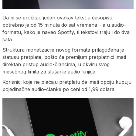
Da bi se pročitao jedan ovakav tekst u časopisu,
potrebno je od 15 minuta do sat vremena – a u audio-
formatu, kako je naveo Spotify, ti tekstovi traju i do dva
sata.
Struktura monetizacije novog formata prilagođena je
statusu pretplate, pošto će premijum pretplatnici imati
direktan pristup audio-člancima, u okviru svog
mesečnog limita za slušanje audio-knjiga.
Korisnici koje ne plaćaju pretplatu će imati opciju kupuju
pojedinačne audio-članke po ceni od 1,99 dolara.