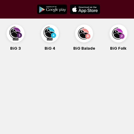
Skip
to
content
BiG 3
BiG 4
BiG Balade
BiG Folk