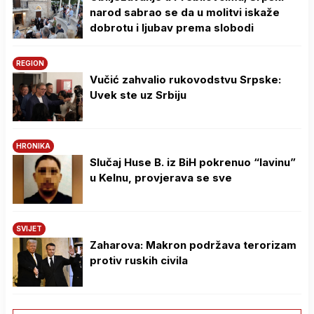
narod sabrao se da u molitvi iskaže
dobrotu i ljubav prema slobodi
REGION
Vučić zahvalio rukovodstvu Srpske:
Uvek ste uz Srbiju
HRONIKA
Slučaj Huse B. iz BiH pokrenuo “lavinu”
u Kelnu, provjerava se sve
SVIJET
Zaharova: Makron podržava terorizam
protiv ruskih civila