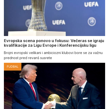
Evropska scena ponovo u fokusu: Večeras se igraju
kvalifikacije za Ligu Evrope i Konferencijsku ligu
Brojni evropski velikani i ambiciozni klubovi bore se za važnu
prednost pred revanš susrete
FUDBAL