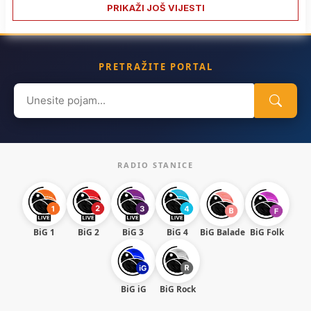
PRIKAŽI JOŠ VIJESTI
PRETRAŽITE PORTAL
Search
for:
RADIO STANICE
BiG 1
BiG 2
BiG 3
BiG 4
BiG Balade
BiG Folk
BiG iG
BiG Rock