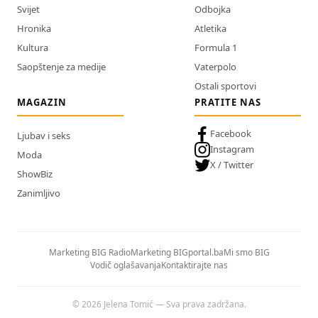
Svijet
Odbojka
Hronika
Atletika
Kultura
Formula 1
Saopštenje za medije
Vaterpolo
Ostali sportovi
MAGAZIN
PRATITE NAS
Facebook
Ljubav i seks
Instagram
Moda
X / Twitter
ShowBiz
Zanimljivo
Marketing BIG Radio
Marketing BIGportal.ba
Mi smo BIG
Vodič oglašavanja
Kontaktirajte nas
© 2026 Jelena Tomić — Sva prava zadržana.