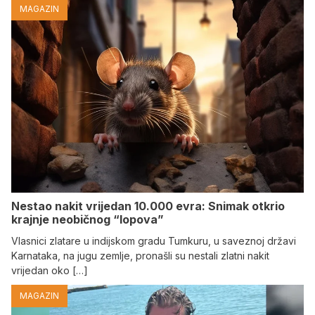
MAGAZIN
Nestao nakit vrijedan 10.000 evra: Snimak otkrio
krajnje neobičnog “lopova”
Vlasnici zlatare u indijskom gradu Tumkuru, u saveznoj državi
Karnataka, na jugu zemlje, pronašli su nestali zlatni nakit
vrijedan oko […]
MAGAZIN