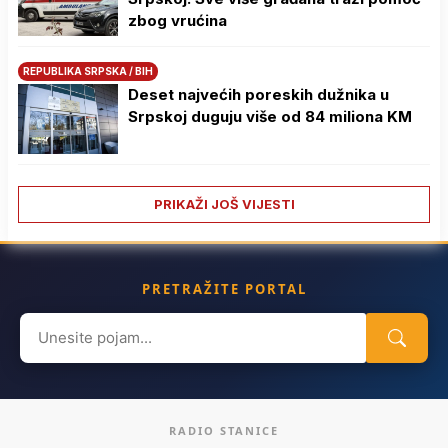
zbog vrućina
REPUBLIKA SRPSKA / BIH
Deset najvećih poreskih dužnika u
Srpskoj duguju više od 84 miliona KM
PRIKAŽI JOŠ VIJESTI
PRETRAŽITE PORTAL
Search
for:
RADIO STANICE