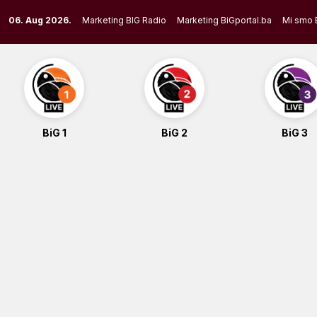
Skip
06. Aug 2026.
Marketing BIG Radio
Marketing BiGportal.ba
Mi smo 
to
content
BiG 1
BiG 2
BiG 3