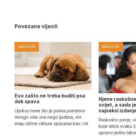
Povezane vijesti
MAGAZIN
MAGAZIN
Evo zašto ne treba buditi psa
Njene raskošne
dok spava
svijet, a sada 
najseksi izdanj
Uprkos tome što je psima potrebno
mnogo više sna nego ljudima, oni
Raskošno perje, vi
imaju slične cikluse spavanja kao i mi
koje ističe svaku 
upravo jednu takvu