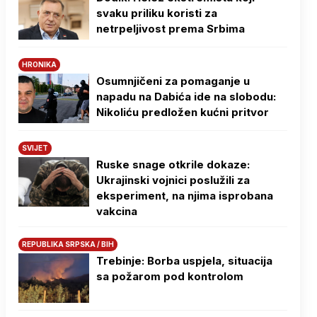
svaku priliku koristi za
netrpeljivost prema Srbima
HRONIKA
Osumnjičeni za pomaganje u
napadu na Dabića ide na slobodu:
Nikoliću predložen kućni pritvor
SVIJET
Ruske snage otkrile dokaze:
Ukrajinski vojnici poslužili za
eksperiment, na njima isprobana
vakcina
REPUBLIKA SRPSKA / BIH
Trebinje: Borba uspjela, situacija
sa požarom pod kontrolom