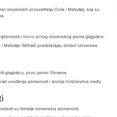
 slovenskih prosvetitelja Ćirila i Metodija, koji su
ma.
njiževnosti i tvorci prvog slovenskog pisma glagoljice.
) i Metodije (Mihail) predstavljaju simbol slovenske
rili glagoljicu, prvo pismo Slovena.
ki rad uvođenja pismenosti i širenja hrišćanstva među
i
 postavili su temelje slovenskoj pismenosti.