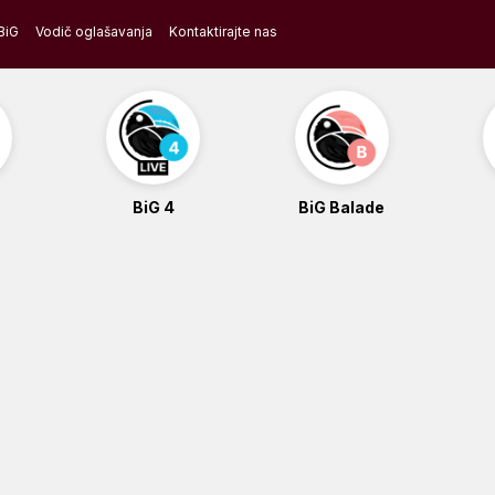
BiG
Vodič oglašavanja
Kontaktirajte nas
BiG 4
BiG Balade