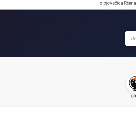
je pjevačica Rijan
Sear
for:
Bi