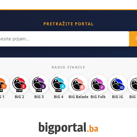
a
PRETRAŽITE PORTAL
ch
RADIO STANICE
G 1
BiG 2
BiG 3
BiG 4
BiG Balade
BiG Folk
BiG iG
BiG