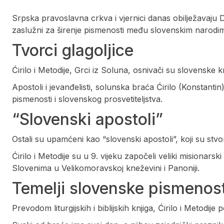
Srpska pravoslavna crkva i vjernici danas obilježavaju Dan
zaslužni za širenje pismenosti među slovenskim narodi
Tvorci glagoljice
Ćirilo i Metodije, Grci iz Soluna, osnivači su slovenske k
Apostoli i jevanđelisti, solunska braća Ćirilo (Konstantin
pismenosti i slovenskog prosvetiteljstva.
“Slovenski apostoli”
Ostali su upamćeni kao “slovenski apostoli”, koji su stvo
Ćirilo i Metodije su u 9. vijeku započeli veliki misionars
Slovenima u Velikomoravskoj kneževini i Panoniji.
Temelji slovenske pismenost
Prevodom liturgijskih i biblijskih knjiga, Ćirilo i Metodije