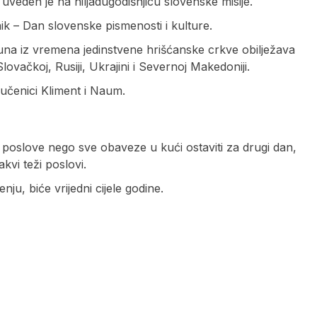
uveden je na hiljadugodišnjicu slovenske misije.
ik – Dan slovenske pismenosti i kulture.
luna iz vremena jedinstvene hrišćanske crkve obilježava
ovačkoj, Rusiji, Ukrajini i Severnoj Makedoniji.
i učenici Kliment i Naum.
e poslove nego sve obaveze u kući ostaviti za drugi dan,
akvi teži poslovi.
u, biće vrijedni cijele godine.