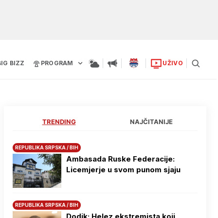
BIG BIZZ
PROGRAM
UŽIVO
TRENDING
NAJČITANIJE
REPUBLIKA SRPSKA / BIH
Ambasada Ruske Federacije:
Licemjerje u svom punom sjaju
REPUBLIKA SRPSKA / BIH
Dodik: Helez ekstremista koji