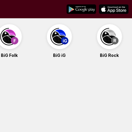
BiG Folk
BiG iG
BiG Rock