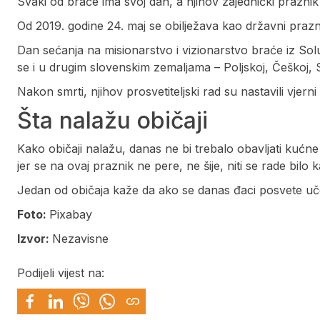
Svaki od braće ima svoj dan, a njihov zajednički praznik 
Od 2019. godine 24. maj se obilježava kao državni prazn
Dan sećanja na misionarstvo i vizionarstvo braće iz So
se i u drugim slovenskim zemaljama – Poljskoj, Češkoj, Sl
Nakon smrti, njihov prosvetiteljski rad su nastavili vjern
Šta nalažu običaji
Kako običaji nalažu, danas ne bi trebalo obavljati kućn
jer se na ovaj praznik ne pere, ne šije, niti se rade bilo k
Jedan od običaja kaže da ako se danas đaci posvete učenj
Foto:
Pixabay
Izvor:
Nezavisne
Podijeli vijest na: