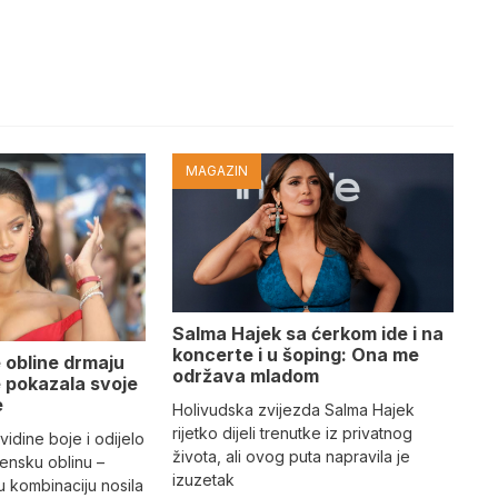
MAGAZIN
Salma Hajek sa ćerkom ide i na
koncerte i u šoping: Ona me
 obline drmaju
održava mladom
je pokazala svoje
e
Holivudska zvijezda Salma Hajek
rijetko dijeli trenutke iz privatnog
vidine boje i odijelo
života, ali ovog puta napravila je
žensku oblinu –
izuzetak
 kombinaciju nosila