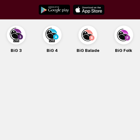
Skip
to
content
BiG 3
BiG 4
BiG Balade
BiG Folk