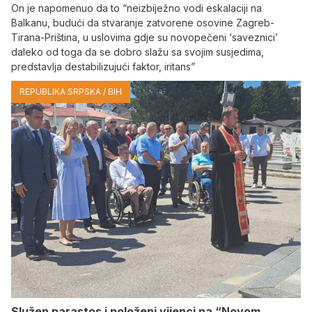
On je napomenuo da to “neizbiježno vodi eskalaciji na
Balkanu, budući da stvaranje zatvorene osovine Zagreb-
Tirana-Priština, u uslovima gdje su novopečeni ‘saveznici’
daleko od toga da se dobro slažu sa svojim susjedima,
predstavlja destabilizujući faktor, iritans”
REPUBLIKA SRPSKA / BIH
Služen parastos i položeni vijenci na “Novom