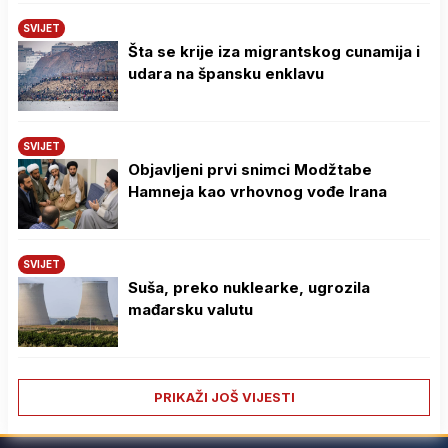
SVIJET
Šta se krije iza migrantskog cunamija i
udara na špansku enklavu
SVIJET
Objavljeni prvi snimci Modžtabe
Hamneja kao vrhovnog vođe Irana
SVIJET
Suša, preko nuklearke, ugrozila
mađarsku valutu
PRIKAŽI JOŠ VIJESTI