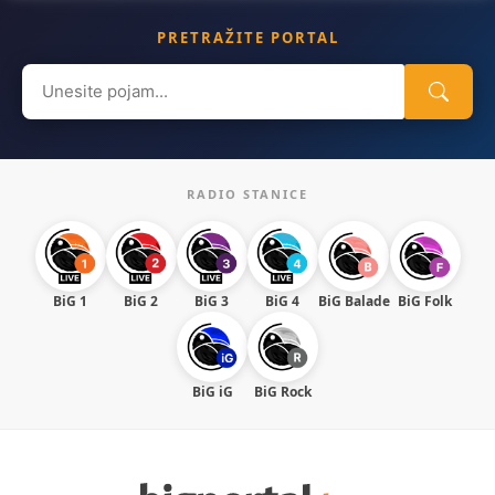
PRETRAŽITE PORTAL
Search
for:
RADIO STANICE
BiG 1
BiG 2
BiG 3
BiG 4
BiG Balade
BiG Folk
BiG iG
BiG Rock