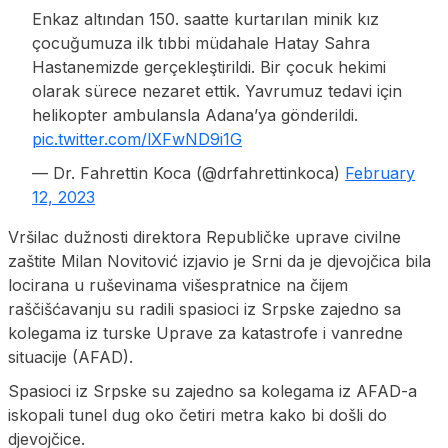
Enkaz altından 150. saatte kurtarılan minik kız
çocuğumuza ilk tıbbi müdahale Hatay Sahra
Hastanemizde gerçekleştirildi. Bir çocuk hekimi
olarak sürece nezaret ettik. Yavrumuz tedavi için
helikopter ambulansla Adana’ya gönderildi.
pic.twitter.com/lXFwND9i1G
— Dr. Fahrettin Koca (@drfahrettinkoca)
February
12, 2023
Vršilac dužnosti direktora Republičke uprave civilne
zaštite Milan Novitović izjavio je Srni da je djevojčica bila
locirana u ruševinama višespratnice na čijem
raščišćavanju su radili spasioci iz Srpske zajedno sa
kolegama iz turske Uprave za katastrofe i vanredne
situacije (AFAD).
Spasioci iz Srpske su zajedno sa kolegama iz AFAD-a
iskopali tunel dug oko četiri metra kako bi došli do
djevojčice.