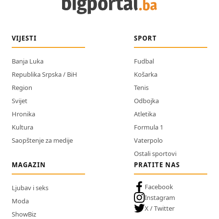
VIJESTI
SPORT
Banja Luka
Fudbal
Republika Srpska / BiH
Košarka
Region
Tenis
Svijet
Odbojka
Hronika
Atletika
Kultura
Formula 1
Saopštenje za medije
Vaterpolo
Ostali sportovi
MAGAZIN
PRATITE NAS
Facebook
Ljubav i seks
Instagram
Moda
X / Twitter
ShowBiz