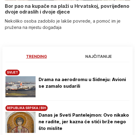
Bor pao na kupače na plaži u Hrvatskoj, povrijeđeno
dvoje odraslih i dvoje djece
Nekoliko osoba zadobilo je lakše povrede, a pomoć im je
pružena na mjestu događaja
TRENDING
NAJČITANIJE
SVIJET
Drama na aerodromu u Sidneju: Avioni
se zamalo sudarili
REPUBLIKA SRPSKA / BIH
Danas je Sveti Pantelejmon: Ovo nikako
ne radite, jer kazna će stići brže nego
što mislite