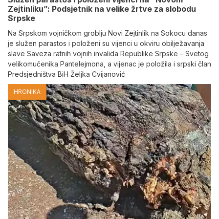
Zejtinliku”: Podsjetnik na velike žrtve za slobodu
Srpske
Na Srpskom vojničkom groblju Novi Zejtinlik na Sokocu danas
je služen parastos i položeni su vijenci u okviru obilježavanja
slave Saveza ratnih vojnih invalida Republike Srpske – Svetog
velikomučenika Pantelejmona, a vijenac je položila i srpski član
Predsjedništva BiH Željka Cvijanović
HRONIKA