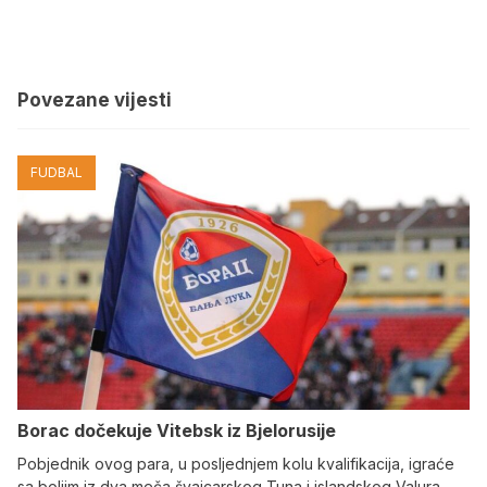
Povezane vijesti
FUDBAL
Borac dočekuje Vitebsk iz Bjelorusije
Pobjednik ovog para, u posljednjem kolu kvalifikacija, igraće
sa boljim iz dva meča švajcarskog Tuna i islandskog Valura