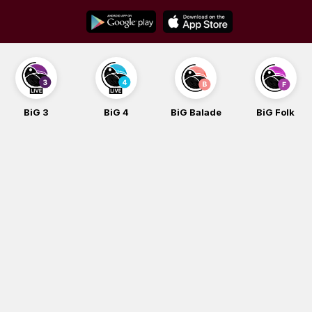
Skip
to
content
BiG 3
BiG 4
BiG Balade
BiG Folk