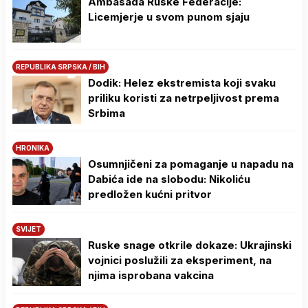
Ambasada Ruske Federacije:
Licemjerje u svom punom sjaju
REPUBLIKA SRPSKA / BIH
Dodik: Helez ekstremista koji svaku
priliku koristi za netrpeljivost prema
Srbima
HRONIKA
Osumnjičeni za pomaganje u napadu na
Dabića ide na slobodu: Nikoliću
predložen kućni pritvor
SVIJET
Ruske snage otkrile dokaze: Ukrajinski
vojnici poslužili za eksperiment, na
njima isprobana vakcina