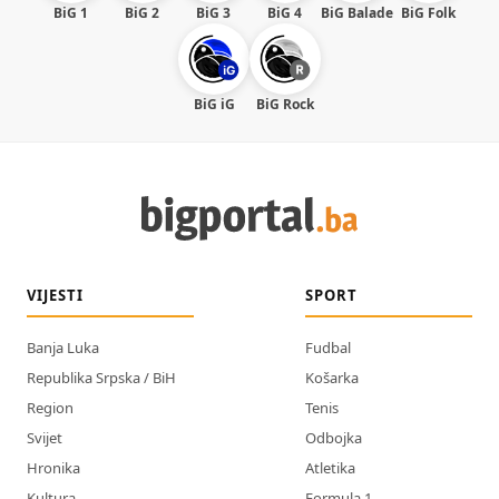
BiG 1
BiG 2
BiG 3
BiG 4
BiG Balade
BiG Folk
BiG iG
BiG Rock
VIJESTI
SPORT
Banja Luka
Fudbal
Republika Srpska / BiH
Košarka
Region
Tenis
Svijet
Odbojka
Hronika
Atletika
Kultura
Formula 1