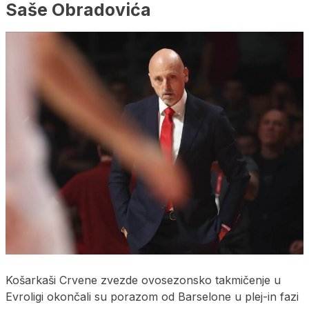
Saše Obradovića
Košarkaši Crvene zvezde ovosezonsko takmičenje u
Evroligi okončali su porazom od Barselone u plej-in fazi