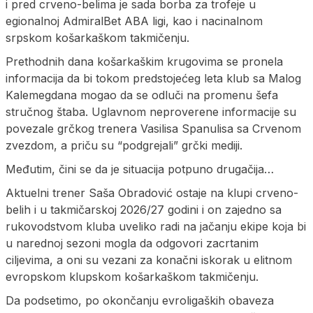
i pred crveno-belima je sada borba za trofeje u
egionalnoj AdmiralBet ABA ligi, kao i nacinalnom
srpskom košarkaškom takmičenju.
Prethodnih dana košarkaškim krugovima se pronela
informacija da bi tokom predstojećeg leta klub sa Malog
Kalemegdana mogao da se odluči na promenu šefa
stručnog štaba. Uglavnom neproverene informacije su
povezale grčkog trenera Vasilisa Spanulisa sa Crvenom
zvezdom, a priču su “podgrejali” grčki mediji.
Međutim, čini se da je situacija potpuno drugačija…
Aktuelni trener Saša Obradović ostaje na klupi crveno-
belih i u takmičarskoj 2026/27 godini i on zajedno sa
rukovodstvom kluba uveliko radi na jačanju ekipe koja bi
u narednoj sezoni mogla da odgovori zacrtanim
ciljevima, a oni su vezani za konačni iskorak u elitnom
evropskom klupskom košarkaškom takmičenju.
Da podsetimo, po okončanju evroligaških obaveza