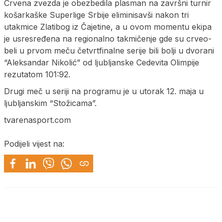
Crvena zvezda je obezbedila plasman na završni turnir
košarkaške Superlige Srbije eliminisavši nakon tri
utakmice Zlatibog iz Čajetine, a u ovom momentu ekipa
je usresređena na regionalno takmičenje gde su crveo-
beli u prvom meču četvrtfinalne serije bili bolji u dvorani
“Aleksandar Nikolić” od ljubljanske Cedevita Olimpije
rezutatom 101:92.
Drugi meč u seriji na programu je u utorak 12. maja u
ljubljanskim “Stožicama”.
tvarenasport.com
Podijeli vijest na: