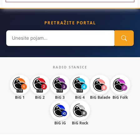
PRETRAŽITE PORTAL
Search
for:
RADIO STANICE
BiG 1
BiG 2
BiG 3
BiG 4
BiG Balade
BiG Folk
BiG iG
BiG Rock