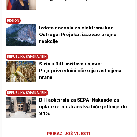
REGION
Izdata dozvola za elektranu kod
Ostroga: Projekat izazvao brojne
reakcije
REPUBLIKA SRPSKA / BIH
Suša u BiH uništava usjeve:
Poljoprivrednici očekuju rast cijena
hrane
REPUBLIKA SRPSKA / BIH
BiH aplicirala za SEPA: Naknade za
uplate iz inostranstva biće jeftinije do
94%
PRIKAŽI JOŠ VIJESTI