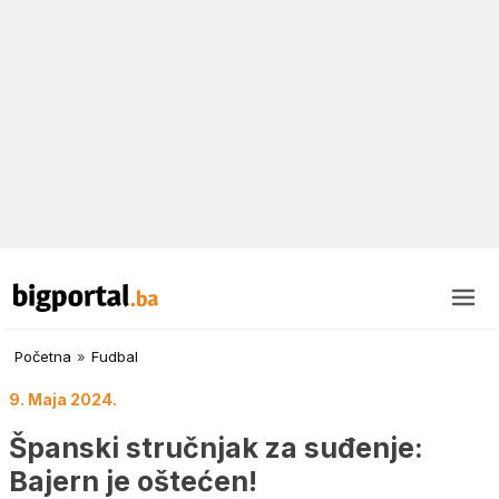
Početna
»
Fudbal
9. Maja 2024.
Španski stručnjak za suđenje:
Bajern je oštećen!