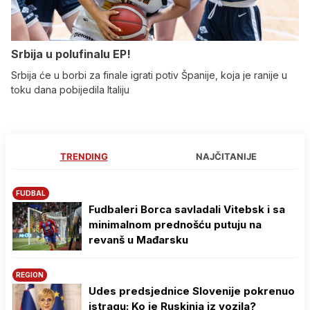
Srbija u polufinalu EP!
Srbija će u borbi za finale igrati potiv Španije, koja je ranije u
toku dana pobijedila Italiju
TRENDING
NAJČITANIJE
FUDBAL
Fudbaleri Borca savladali Vitebsk i sa
minimalnom prednošću putuju na
revanš u Mađarsku
REGION
Udes predsjednice Slovenije pokrenuo
istragu: Ko je Ruskinja iz vozila?