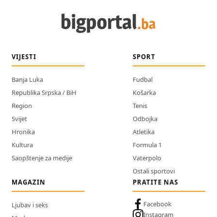
VIJESTI
SPORT
Banja Luka
Fudbal
Republika Srpska / BiH
Košarka
Region
Tenis
Svijet
Odbojka
Hronika
Atletika
Kultura
Formula 1
Saopštenje za medije
Vaterpolo
Ostali sportovi
MAGAZIN
PRATITE NAS
Facebook
Ljubav i seks
Instagram