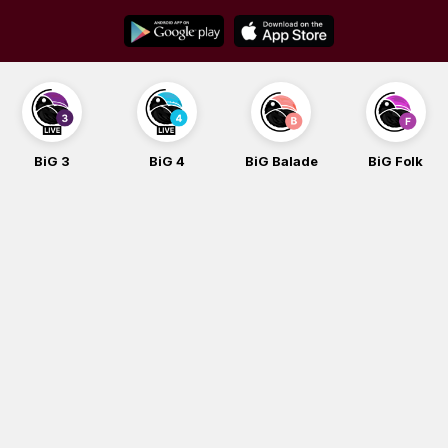
Skip
to
content
BiG 3
BiG 4
BiG Balade
BiG Folk