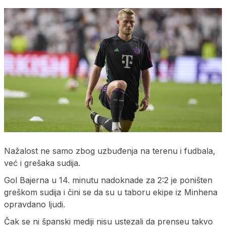
Nažalost ne samo zbog uzbuđenja na terenu i fudbala,
već i grešaka sudija.
Gol Bajerna u 14. minutu nadoknade za 2:2 je poništen
greškom sudija i čini se da su u taboru ekipe iz Minhena
opravdano ljudi.
Čak se ni španski mediji nisu ustezali da prenseu takvo