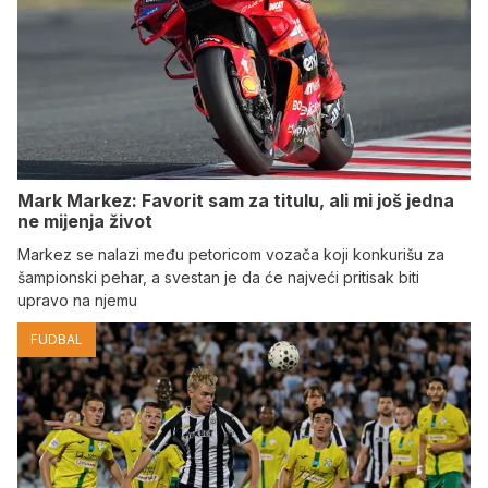
Mark Markez: Favorit sam za titulu, ali mi još jedna
ne mijenja život
Markez se nalazi među petoricom vozača koji konkurišu za
šampionski pehar, a svestan je da će najveći pritisak biti
upravo na njemu
FUDBAL