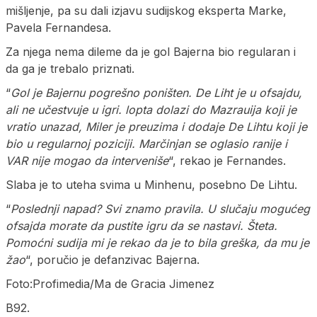
mišljenje, pa su dali izjavu sudijskog eksperta Marke,
Pavela Fernandesa.
Za njega nema dileme da je gol Bajerna bio regularan i
da ga je trebalo priznati.
“
Gol je Bajernu pogrešno poništen. De Liht je u ofsajdu,
ali ne učestvuje u igri. lopta dolazi do Mazrauija koji je
vratio unazad, Miler je preuzima i dodaje De Lihtu koji je
bio u regularnoj poziciji. Marčinjan se oglasio ranije i
VAR nije mogao da interveniše
“, rekao je Fernandes.
Slaba je to uteha svima u Minhenu, posebno De Lihtu.
“
Poslednji napad? Svi znamo pravila. U slučaju mogućeg
ofsajda morate da pustite igru da se nastavi. Šteta.
Pomoćni sudija mi je rekao da je to bila greška, da mu je
žao
“, poručio je defanzivac Bajerna.
Foto:Profimedia/Ma de Gracia Jimenez
B92.