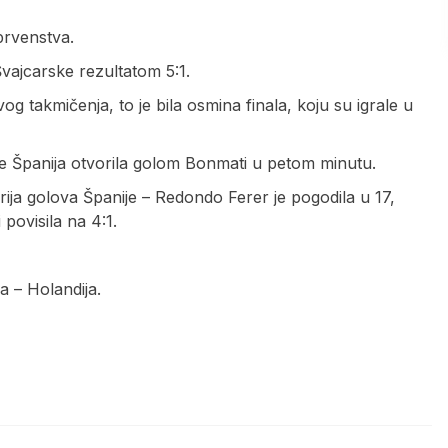
prvenstva.
Švajcarske rezultatom 5:1.
vog takmičenja, to je bila osmina finala, koju su igrale u
e Španija otvorila golom Bonmati u petom minutu.
rija golova Španije – Redondo Ferer je pogodila u 17,
povisila na 4:1.
ka – Holandija.