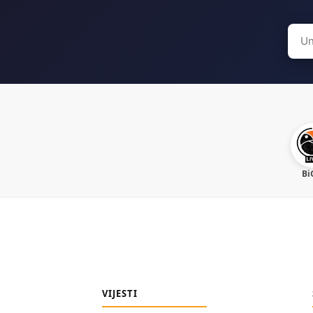
Sear
for:
Bi
VIJESTI