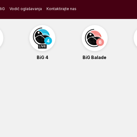
BiG
Vodič oglašavanja
Kontaktirajte nas
BiG 4
BiG Balade