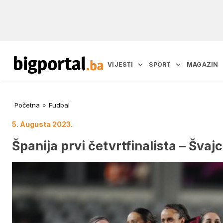
VIJESTI
SPORT
MAGAZIN
Početna
»
Fudbal
5. Augusta 2023.
Španija prvi četvrtfinalista – Švaj