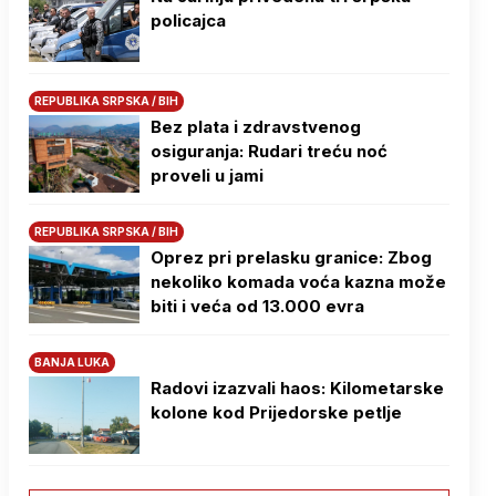
policajca
REPUBLIKA SRPSKA / BIH
Bez plata i zdravstvenog
osiguranja: Rudari treću noć
proveli u jami
REPUBLIKA SRPSKA / BIH
Oprez pri prelasku granice: Zbog
nekoliko komada voća kazna može
biti i veća od 13.000 evra
BANJA LUKA
Radovi izazvali haos: Kilometarske
kolone kod Prijedorske petlje