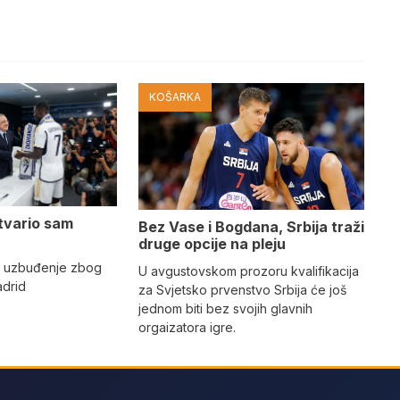
KOŠARKA
tvario sam
Bez Vase i Bogdana, Srbija traži
druge opcije na pleju
o uzbuđenje zbog
U avgustovskom prozoru kvalifikacija
adrid
za Svjetsko prvenstvo Srbija će još
jednom biti bez svojih glavnih
orgaizatora igre.