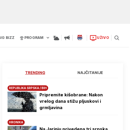
BIG BIZZ
PROGRAM
UŽIVO
TRENDING
NAJČITANIJE
REPUBLIKA SRPSKA / BIH
Pripremite kišobrane: Nakon
vrelog dana stižu pljuskovi i
grmljavina
HRONIKA
Na Јarinju privedena tri srpska