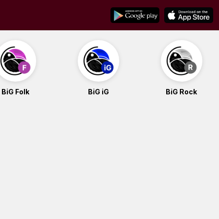
BiG Folk
BiG iG
BiG Rock