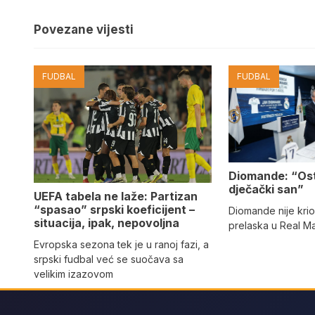
Povezane vijesti
FUDBAL
FUDBAL
Diomande: “Os
dječački san”
UEFA tabela ne laže: Partizan
“spasao” srpski koeficijent –
Diomande nije kri
situacija, ipak, nepovoljna
prelaska u Real M
Evropska sezona tek je u ranoj fazi, a
srpski fudbal već se suočava sa
velikim izazovom