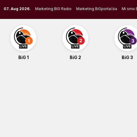
Skip
07. Aug 2026.
Marketing BIG Radio
Marketing BiGportal.ba
Mi smo 
to
content
BiG 1
BiG 2
BiG 3