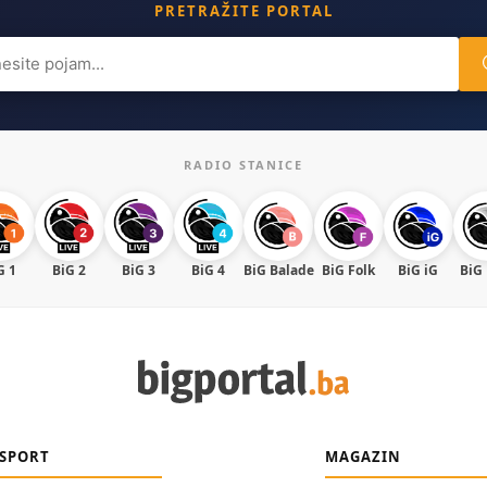
PRETRAŽITE PORTAL
ch
RADIO STANICE
G 1
BiG 2
BiG 3
BiG 4
BiG Balade
BiG Folk
BiG iG
BiG
SPORT
MAGAZIN