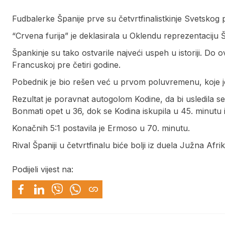
Fudbalerke Španije prve su četvrtfinalistkinje Svetskog 
“Crvena furija” je deklasirala u Oklendu reprezentaciju 
Špankinje su tako ostvarile najveći uspeh u istoriji. Do o
Francuskoj pre četiri godine.
Pobednik je bio rešen već u prvom poluvremenu, koje j
Rezultat je poravnat autogolom Kodine, da bi usledila se
Bonmati opet u 36, dok se Kodina iskupila u 45. minutu i 
Konačnih 5:1 postavila je Ermoso u 70. minutu.
Rival Španiji u četvrtfinalu biće bolji iz duela Južna Afri
Podijeli vijest na: