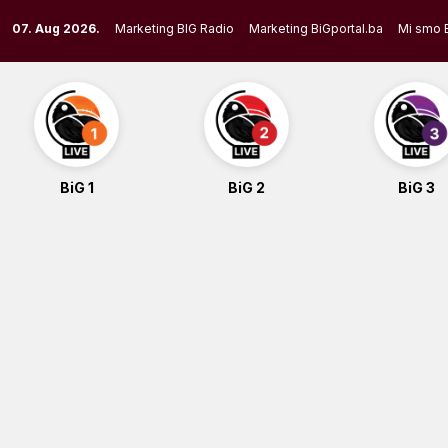
Skip
07. Aug 2026.
Marketing BIG Radio
Marketing BiGportal.ba
Mi smo 
to
content
BiG 1
BiG 2
BiG 3