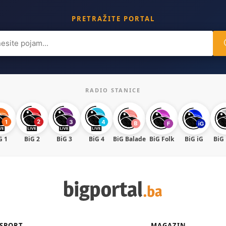
PRETRAŽITE PORTAL
ch
RADIO STANICE
G 1
BiG 2
BiG 3
BiG 4
BiG Balade
BiG Folk
BiG iG
BiG
SPORT
MAGAZIN