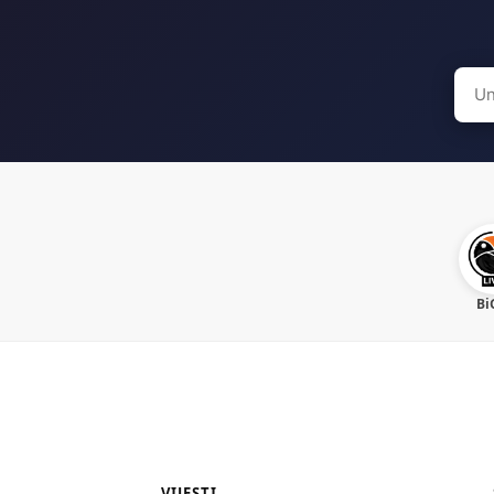
Sear
for:
Bi
VIJESTI