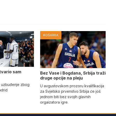
KOŠARKA
tvario sam
Bez Vase i Bogdana, Srbija traži
druge opcije na pleju
o uzbuđenje zbog
U avgustovskom prozoru kvalifikacija
adrid
za Svjetsko prvenstvo Srbija će još
jednom biti bez svojih glavnih
orgaizatora igre.