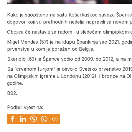
Kako je saopšteno na sajtu Košarkaškog saveza Španije (
dogovor koji su prethodnih nedelja napravili sa novom 
Obojica će nastaviti sa radom i u sledećem olimpijskom c
Migel Mendes (57) je na klupu Špankinja seo 2021. godi
prvenstva u kom je poražen od Belgije.
Skariolo (63) je Špance vodio od 2009. do 2012, a na m
Sa “crvenom furijom” je osvojio Svetsko prvenstvo 2019
na Olimpijskim igrama u Londonu (2012), i bronze na OI
godine.
B92.
Podijeli vijest na: