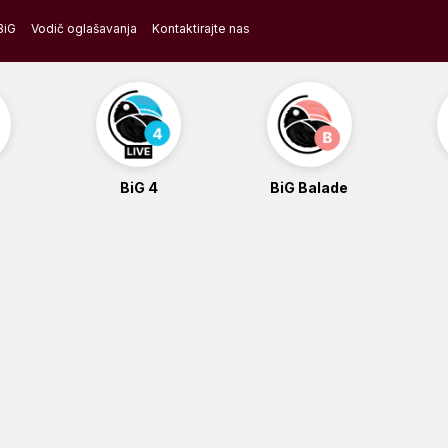
BiG
Vodič oglašavanja
Kontaktirajte nas
BiG 4
BiG Balade