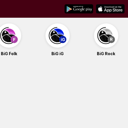
BiG Folk
BiG iG
BiG Rock