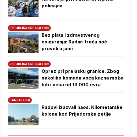
policajca
REPUBLIKA SRPSKA / BIH
Bez plata i zdravstvenog
osiguranja: Rudari treću noć
proveli u jami
REPUBLIKA SRPSKA / BIH
Oprez pri prelasku granice: Zbog
nekoliko komada voća kazna može
biti i veća od 13.000 evra
BANJA LUKA
Radovi izazvali haos: Kilometarske
kolone kod Prijedorske petlje