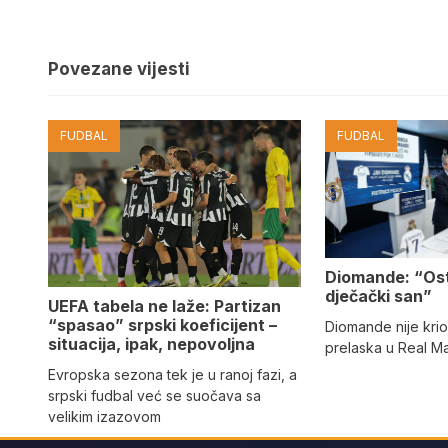
Povezane vijesti
FUDBAL
FUDBAL
Diomande: “Os
dječački san”
UEFA tabela ne laže: Partizan
“spasao” srpski koeficijent –
Diomande nije kri
situacija, ipak, nepovoljna
prelaska u Real M
Evropska sezona tek je u ranoj fazi, a
srpski fudbal već se suočava sa
velikim izazovom