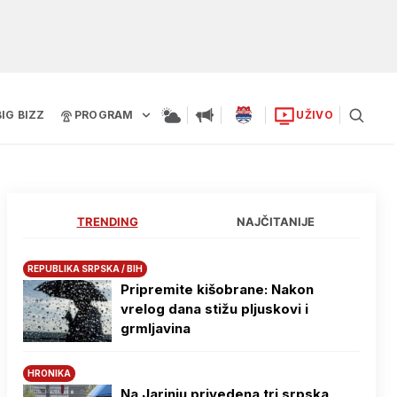
BIG BIZZ
PROGRAM
UŽIVO
TRENDING
NAJČITANIJE
REPUBLIKA SRPSKA / BIH
Pripremite kišobrane: Nakon
vrelog dana stižu pljuskovi i
grmljavina
HRONIKA
Na Јarinju privedena tri srpska