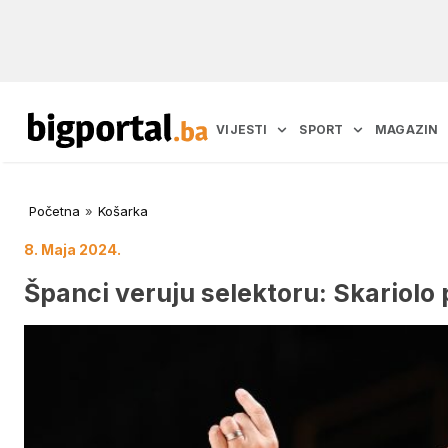
VIJESTI
SPORT
MAGAZIN
Početna
»
Košarka
8. Maja 2024.
Španci veruju selektoru: Skariolo