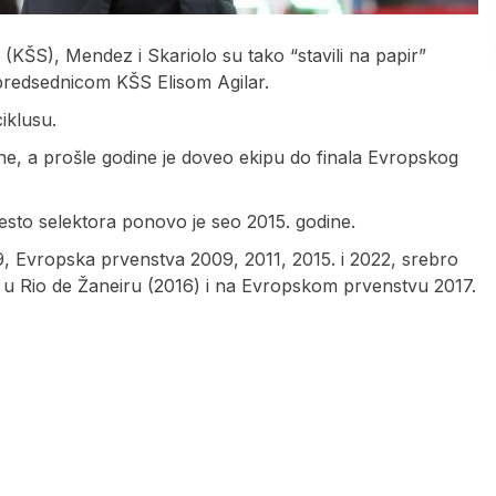
KŠS), Mendez i Skariolo su tako “stavili na papir”
predsednicom KŠS Elisom Agilar.
iklusu.
ne, a prošle godine je doveo ekipu do finala Evropskog
esto selektora ponovo je seo 2015. godine.
, Evropska prvenstva 2009, 2011, 2015. i 2022, srebro
 u Rio de Žaneiru (2016) i na Evropskom prvenstvu 2017.