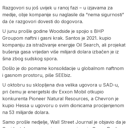
Razgovori su još uvijek u ranoj fazi – u izjavama za
medije, obje kompanije su naglasile da “nema sigurnosti”
da će razgovori dovesti do dogovora.
U junu prošle godine Woodside je spojio s BHP
Groupom naftni i gasni krak. Santos je 2021. kupio
kompaniju za istraživanje energije Oil Search, ali projekat
bušenja gasa vrijedan više milijardi dolara izbačen je iz
šina zbog sudskog spora.
Došlo je do pomame konsolidacije u globalnom naftnom
i gasnom prostoru, piše SEEbiz.
U oktobru su sklopljena dva velika ugovora u SAD-u,
pri čemu je energetski div Exxon Mobil otkupio
konkurenta Pioneer Natural Resources, a Chevron je
kupio Hessa u ugovoru o svim dionicama procijenjenom
na 53 milijarde dolara.
Samo prošle nedjelje, Wall Street Journal je objavio da je