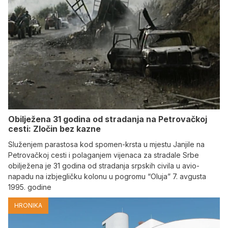
Obilježena 31 godina od stradanja na Petrovačkoj
cesti: Zločin bez kazne
Služenjem parastosa kod spomen-krsta u mjestu Janjile na
Petrovačkoj cesti i polaganjem vijenaca za stradale Srbe
obilježena je 31 godina od stradanja srpskih civila u avio-
napadu na izbjegličku kolonu u pogromu “Oluja” 7. avgusta
1995. godine
HRONIKA