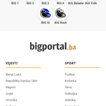
BiG 1
BiG 2
BiG 3
BiG 4
BiG Balade
BiG Folk
BiG iG
BiG Rock
VIJESTI
SPORT
Banja Luka
Fudbal
Republika Srpska / BiH
Košarka
Region
Tenis
Svijet
Odbojka
Hronika
Atletika