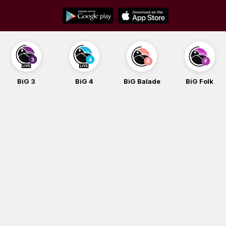
Skip
to
content
BiG 3
BiG 4
BiG Balade
BiG Folk