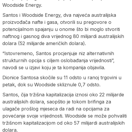
Woodside Energy.
Santos i Woodside Energy, dva najveća australijska
proizvođača nafte i gasa, otvorili su pregovore o
potencijalnom spajanju u onome što bi moglo stvoriti
naftnog i gasnog diva vrijednog 80 milijardi australijskih
dolara (52 milijarde američkih dolara).
“Istovremeno, Santos procjenjuje niz alternativnih
strukturnih opcija s ciljem oslobađanja vrijednosti”,
navodi se u izjavi koju je ta kompanija objavila.
Dionice Santosa skočile su 11 odsto u ranoj trgovini u
petak, dok su Woodside skliznule 0,7 odsto.
Santos, čija tržišna kapitalizacija iznosi oko 22 milijarde
australijskih dolara, saopštio je tokom brifinga za
ulagače prošlog mjeseca da radi na opcijama za
povećanje svoje vrijednosti. Woodside se može pohvaliti
tržišnom kapitalizacijom od oko 57 milijardi australijskih
dolara.