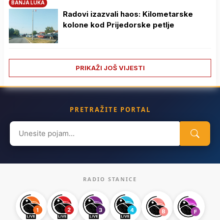
BANJA LUKA
Radovi izazvali haos: Kilometarske
kolone kod Prijedorske petlje
PRIKAŽI JOŠ VIJESTI
PRETRAŽITE PORTAL
Search
for:
RADIO STANICE