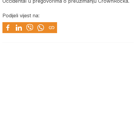
Occidental u pregovorima o preuzimanju CrownRocka.
Podijeli vijest na: