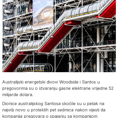
Australijski energetski divovi Woodside i Santos u
pregovorima su o stvaranju gasne elektrane vrijedne 52
milijarde dolara.
Dionice australijskog Santosa skočile su u petak na
najviši novo u proteklih pet sedmica nakon vijesti da
kompanija pregovara o spajanju sa kompanijom