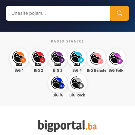
Search
for:
RADIO STANICE
BiG 1
BiG 2
BiG 3
BiG 4
BiG Balade
BiG Folk
BiG iG
BiG Rock