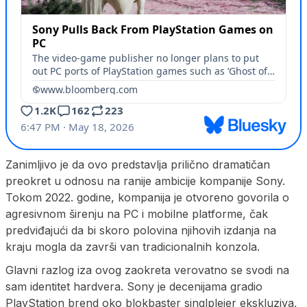
Zanimljivo je da ovo predstavlja prilično dramatičan
preokret u odnosu na ranije ambicije kompanije Sony.
Tokom 2022. godine, kompanija je otvoreno govorila o
agresivnom širenju na PC i mobilne platforme, čak
predviđajući da bi skoro polovina njihovih izdanja na
kraju mogla da završi van tradicionalnih konzola.
Glavni razlog iza ovog zaokreta verovatno se svodi na
sam identitet hardvera. Sony je decenijama gradio
PlayStation brend oko blokbaster singlplejer ekskluziva,