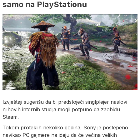
samo na PlayStationu
Izvještaji sugerišu da bi predstojeći singlplejer naslovi
njihovih internih studija mogli potpuno da zaobiđu
Steam.
Tokom proteklih nekoliko godina, Sony je postepeno
navikao PC gejmere na ideju da će većina velikih