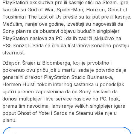
PlayStation ekskluziva pre ili kasnije stići na Steam. Igre
kao što su God of War, Spider-Man, Horizon, Ghost of
Tsushima i The Last of Us prešle su taj put pre ili kasnije.
Međutim, ranije ove godine, izveštaji su nagovestili da
Sony planira da obustavi objavu budućih singlplejer
PlayStation naslova za PC i da ih zadrži isključivo na
PS5 konzoli. Sada se čini da ti strahovi konačno postaju
stvarnost.
Džejson Šrajer iz Bloomberga, koji je prvobitno i
pokrenuo ovu priču još u martu, sada je potvrdio da je
generalni direktor PlayStation Studio Business-a,
Hermen Hulst, tokom internog sastanka u ponedeljak
ujutru preneo zaposlenima da će Sony nastaviti da
donosi multiplejer i live-service naslove na PC. Ipak,
prema tim navodima, lansiranje velikih singlplejer igara
poput Ghost of Yotei i Saros na Steamu više nije u
planu.