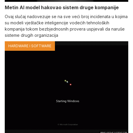
Metin AI model hakovao sistem druge kompanije
Ovaj slučaj nadovezuje se na sve veći broj incidenata u kojima
su modeli vještačke inteligencije vodećih tehnoloških
kompanija tokom bezbjednosnih provera uspjevali da naruše
sisteme drugih organizacija
HARDWARE I SOFTWARE