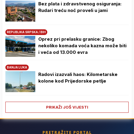
Bez plata i zdravstvenog osiguranja:
Rudari treću noć proveli u jami
REPUBLIKA SRPSKA / BIH
Oprez pri prelasku granice: Zbog
nekoliko komada voća kazna može biti
i veća od 13.000 evra
BANJA LUKA
Radovi izazvali haos: Kilometarske
kolone kod Prijedorske petlje
PRIKAŽI JOŠ VIJESTI
PRETRAŽITE PORTAL