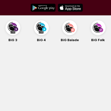
Skip
to
content
BiG 4
BiG Balade
BiG Folk
BiG iG