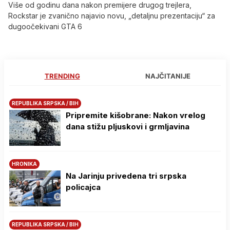
Više od godinu dana nakon premijere drugog trejlera,
Rockstar je zvanično najavio novu, „detaljnu prezentaciju“ za
dugoočekivani GTA 6
TRENDING
NAJČITANIJE
REPUBLIKA SRPSKA / BIH
Pripremite kišobrane: Nakon vrelog
dana stižu pljuskovi i grmljavina
HRONIKA
Na Јarinju privedena tri srpska
policajca
REPUBLIKA SRPSKA / BIH