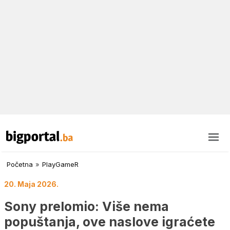
Početna
»
PlayGameR
20. Maja 2026.
Sony prelomio: Više nema
popuštanja, ove naslove igraćete