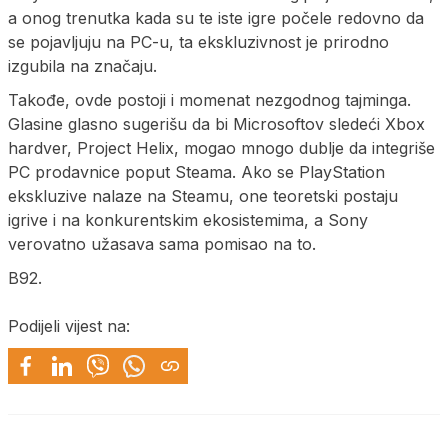
a onog trenutka kada su te iste igre počele redovno da
se pojavljuju na PC-u, ta ekskluzivnost je prirodno
izgubila na značaju.
Takođe, ovde postoji i momenat nezgodnog tajminga.
Glasine glasno sugerišu da bi Microsoftov sledeći Xbox
hardver, Project Helix, mogao mnogo dublje da integriše
PC prodavnice poput Steama. Ako se PlayStation
ekskluzive nalaze na Steamu, one teoretski postaju
igrive i na konkurentskim ekosistemima, a Sony
verovatno užasava sama pomisao na to.
B92.
Podijeli vijest na: