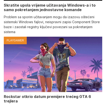
Skratite upola vrijeme učitavanja Windows-a i to
samo pokretanjem jednostavne komande
Problem sa sporim učitavanjem mogu da izazovu oštećeni
sistemski Windows fajlovi, neispravni zapisi Component Store
baze i zaostali registry ključevi povezani sa pokretanjem
sistema
PLAYGAMER
Rockstar otkrio datum premijere trećeg GTA 6
trejlera