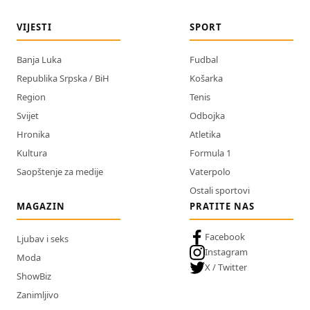
VIJESTI
SPORT
Banja Luka
Fudbal
Republika Srpska / BiH
Košarka
Region
Tenis
Svijet
Odbojka
Hronika
Atletika
Kultura
Formula 1
Saopštenje za medije
Vaterpolo
Ostali sportovi
MAGAZIN
PRATITE NAS
Facebook
Ljubav i seks
Instagram
Moda
X / Twitter
ShowBiz
Zanimljivo