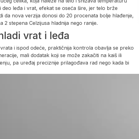
ućeg čelika, koja naleže na telo i snižava temperaturu
deo leđa i vrat, efekat se oseća šire, jer telo brže
i da nova verzija donosi do 20 procenata bolje hlađenje,
2 stepena Celzijusa hladnija nego ranije.
adi vrat i leđa
vrata i ispod odeće, praktičnija kontrola obavlja se preko
eracije, mali dodatak koji se može zakačiti na kaiš ili
nju, pa uređaj preciznije prilagođava rad nego kada bi