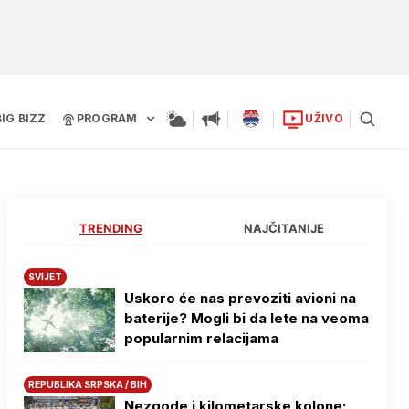
BIG BIZZ
PROGRAM
UŽIVO
TRENDING
NAJČITANIJE
SVIJET
Uskoro će nas prevoziti avioni na
baterije? Mogli bi da lete na veoma
popularnim relacijama
REPUBLIKA SRPSKA / BIH
Nezgode i kilometarske kolone: