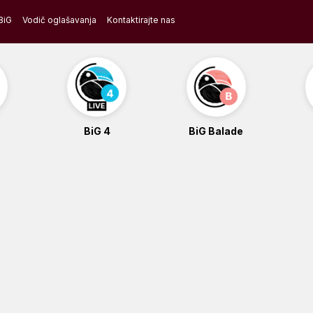
BiG
Vodič oglašavanja
Kontaktirajte nas
BiG 4
BiG Balade