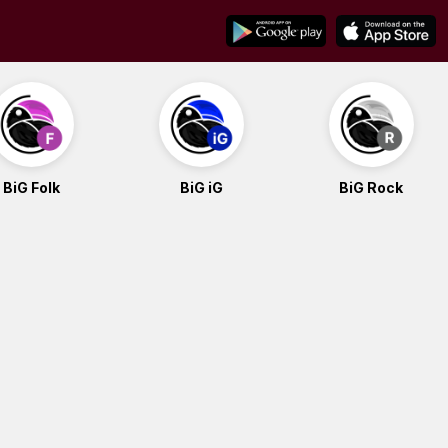
BiG Folk
BiG iG
BiG Rock