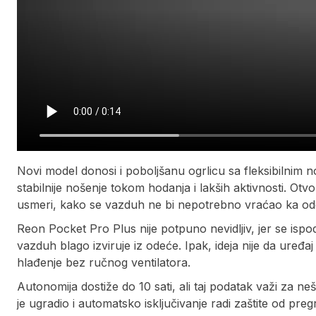
Novi model donosi i poboljšanu ogrlicu sa fleksibilnim 
stabilnije nošenje tokom hodanja i lakših aktivnosti. Ot
usmeri, kako se vazduh ne bi nepotrebno vraćao ka ode
Reon Pocket Pro Plus nije potpuno nevidljiv, jer se ispod
vazduh blago izviruje iz odeće. Ipak, ideja nije da uređ
hlađenje bez ručnog ventilatora.
Autonomija dostiže do 10 sati, ali taj podatak važi za n
je ugradio i automatsko isključivanje radi zaštite od preg