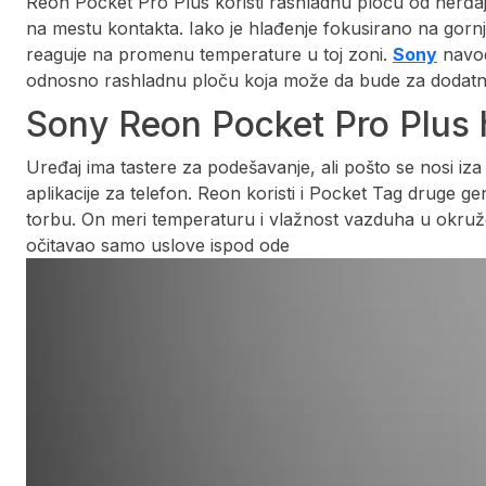
Reon Pocket Pro Plus koristi rashladnu ploču od nerđaj
na mestu kontakta. Iako je hlađenje fokusirano na gornji 
reaguje na promenu temperature u toj zoni.
Sony
navod
odnosno rashladnu ploču koja može da bude za dodatna 
Sony Reon Pocket Pro Plus hl
Uređaj ima tastere za podešavanje, ali pošto se nosi iza 
aplikacije za telefon. Reon koristi i Pocket Tag druge gen
torbu. On meri temperaturu i vlažnost vazduha u okruže
očitavao samo uslove ispod ode