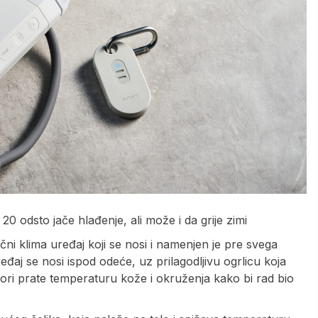
0 odsto jače hlađenje, ali može i da grije zimi
ni klima uređaj koji se nosi i namenjen je pre svega
eđaj se nosi ispod odeće, uz prilagodljivu ogrlicu koja
ori prate temperaturu kože i okruženja kako bi rad bio