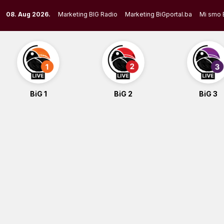
Skip
08. Aug 2026.
Marketing BIG Radio
Marketing BiGportal.ba
Mi smo 
to
content
BiG 1
BiG 2
BiG 3