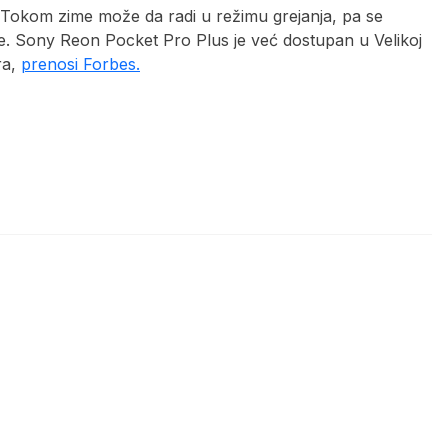
i. Tokom zime može da radi u režimu grejanja, pa se
ne. Sony Reon Pocket Pro Plus je već dostupan u Velikoj
ra,
prenosi Forbes.