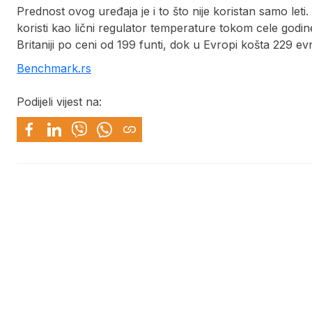
Prednost ovog uređaja je i to što nije koristan samo let
koristi kao lični regulator temperature tokom cele godi
Britaniji po ceni od 199 funti, dok u Evropi košta 229 ev
Benchmark.rs
Podijeli vijest na: