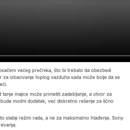
nosačem većeg prečnika, što bi trebalo da obezbedi
vor za izbacivanje toplog vazduha sada može bolje da se
ći.
 tanje majice može primetiti zadebljanje, a otvor za
aj bude modni dodatak, već diskretno rešenje za lično
ešto slabiji režim rada, a ne za maksimalno hlađenje. Sony
revanja.