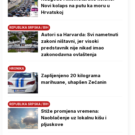
Novi kolaps na putu ka moru u
Hrvatskoj
REPUBLIKA SRPSKA / BIH
Autori sa Harvarda: Svi nametnuti
zakoni ništavni, jer visoki
predstavnik nije nikad imao
zakonodavna ovlaštenja
HRONIKA
Zaplijenjeno 20 kilograma
marihuane, uhapšen Zećanin
REPUBLIKA SRPSKA / BIH
Stiže promjena vremena:
Naoblačenje uz lokalnu kišu i
pljuskove