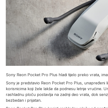
Sony Reon Pocket Pro Plus hladi tijelo preko vrata, ima 2
Sony je predstavio Reon Pocket Pro Plus, unapređeni lič
korisnicima koji žele lakše da podnesu letnje vrućine. Ur
rashladnu ploču postavlja na zadnji deo vrata, dok senz
bezbedan i prijatan.