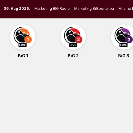
Skip
06. Aug 2026.
Marketing BIG Radio
Marketing BiGportal.ba
Mi smo 
to
content
BiG 1
BiG 2
BiG 3