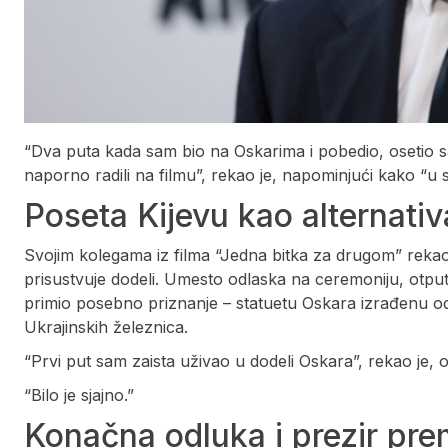
“Dva puta kada sam bio na Oskarima i pobedio, osetio sa
naporno radili na filmu”, rekao je, napominjući kako “u s
Poseta Kijevu kao alternativ
Svojim kolegama iz filma “Jedna bitka za drugom” rekao 
prisustvuje dodeli. Umesto odlaska na ceremoniju, otput
primio posebno priznanje – statuetu Oskara izrađenu o
Ukrajinskih železnica.
“Prvi put sam zaista uživao u dodeli Oskara”, rekao je, o
“Bilo je sjajno.”
Konačna odluka i prezir pre