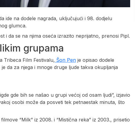
 ide na dodele nagrada, uključujući i 98. dodjelu
dnog glumca.
t i da se na njima oseća izrazito neprijatno, prenosi Pipl.
likim grupama
Tribeca Film Festivalu,
Šon Pen
je opisao dodele
je da za njega i mnoge druge ljude takva okupljanja
gde gde bih se našao u grupi većoj od osam ljudi”, izjavio
vakoj osobi može da posveti tek petnaestak minuta, što
filmove “Milk” iz 2008. i “Mistična reka” iz 2003., prisetio