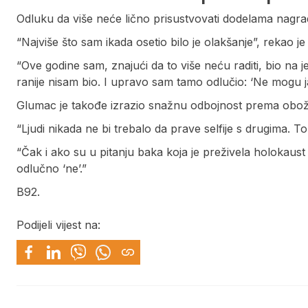
Odluku da više neće lično prisustvovati dodelama nagra
“Najviše što sam ikada osetio bilo je olakšanje”, rekao je
“Ove godine sam, znajući da to više neću raditi, bio na 
ranije nisam bio. I upravo sam tamo odlučio: ‘Ne mogu ja
Glumac je takođe izrazio snažnu odbojnost prema obožav
“Ljudi nikada ne bi trebalo da prave selfije s drugima. To 
“Čak i ako su u pitanju baka koja je preživela holokaust 
odlučno ‘ne’.”
B92.
Podijeli vijest na: