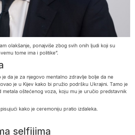
m olakšanje, ponajviše zbog svih onih ljudi koji su
vemu tome ima i politike”.
a
je da je za njegovo mentalno zdravlje bolje da ne
ovao je u Kijev kako bi pružio podršku Ukrajini. Tamo je
d metala oštećenog voza, koju mu je uručio predstavnik
pisujući kako je ceremoniju pratio izdaleka.
ma selfijima