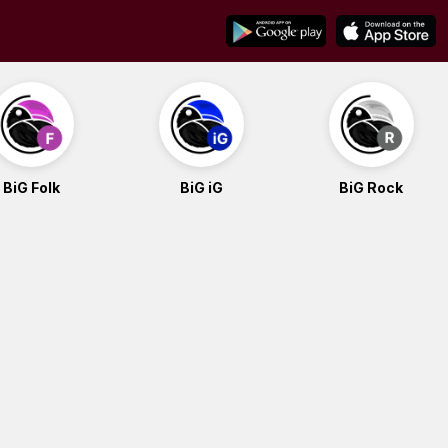
BiG Folk
BiG iG
BiG Rock