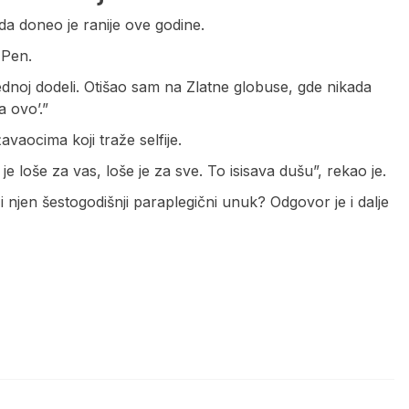
da doneo je ranije ove godine.
 Pen.
jednoj dodeli. Otišao sam na Zlatne globuse, gde nikada
 ovo’.”
aocima koji traže selfije.
je loše za vas, loše je za sve. To isisava dušu”, rekao je.
i njen šestogodišnji paraplegični unuk? Odgovor je i dalje