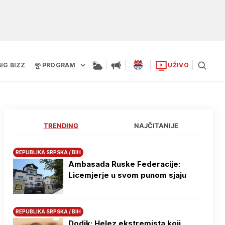
BIG BIZZ
PROGRAM
UŽIVO
TRENDING
NAJČITANIJE
REPUBLIKA SRPSKA / BIH
Ambasada Ruske Federacije:
Licemjerje u svom punom sjaju
REPUBLIKA SRPSKA / BIH
Dodik: Helez ekstremista koji