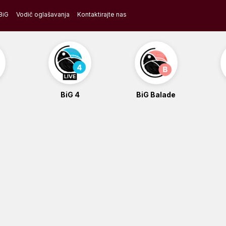
BiG
Vodič oglašavanja
Kontaktirajte nas
BiG 4
BiG Balade