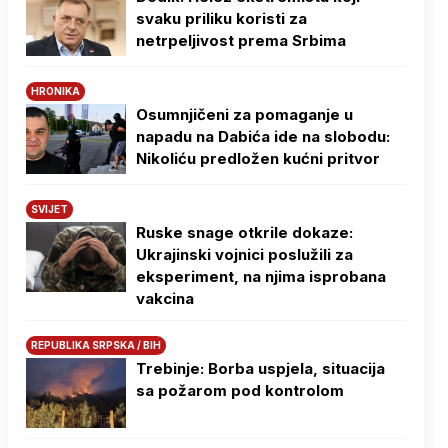
svaku priliku koristi za
netrpeljivost prema Srbima
HRONIKA
Osumnjičeni za pomaganje u
napadu na Dabića ide na slobodu:
Nikoliću predložen kućni pritvor
SVIJET
Ruske snage otkrile dokaze:
Ukrajinski vojnici poslužili za
eksperiment, na njima isprobana
vakcina
REPUBLIKA SRPSKA / BIH
Trebinje: Borba uspjela, situacija
sa požarom pod kontrolom