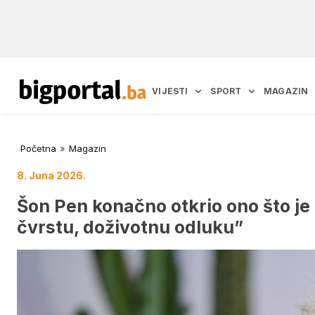
VIJESTI
SPORT
MAGAZIN
Početna
»
Magazin
8. Juna 2026.
Šon Pen konačno otkrio ono što j
čvrstu, doživotnu odluku”