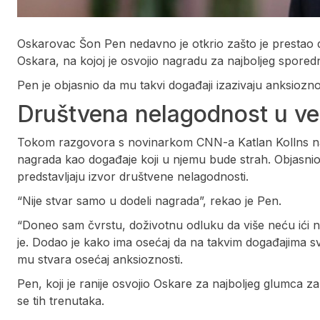
Oskarovac Šon Pen nedavno je otkrio zašto je prestao da
Oskara, na kojoj je osvojio nagradu za najboljeg spore
Pen je objasnio da mu takvi događaji izazivaju anksioznos
Društvena nelagodnost u ve
Tokom razgovora s novinarkom CNN-a Katlan Kollns na 
nagrada kao događaje koji u njemu bude strah. Objasnio 
predstavljaju izvor društvene nelagodnosti.
“Nije stvar samo u dodeli nagrada”, rekao je Pen.
“Doneo sam čvrstu, doživotnu odluku da više neću ići ni
je. Dodao je kako ima osećaj da na takvim događajima s
mu stvara osećaj anksioznosti.
Pen, koji je ranije osvojio Oskare za najboljeg glumca za 
se tih trenutaka.