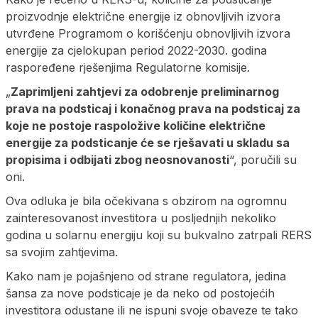
proizvodnje električne energije iz obnovljivih izvora
utvrđene Programom o korišćenju obnovljivih izvora
energije za cjelokupan period 2022-2030. godina
raspoređene rješenjima Regulatorne komisije.
„
Zaprimljeni zahtjevi za odobrenje preliminarnog
prava na podsticaj i konačnog prava na podsticaj za
koje ne postoje raspoložive količine električne
energije za podsticanje će se rješavati u skladu sa
propisima i odbijati zbog neosnovanosti
“, poručili su
oni.
Ova odluka je bila očekivana s obzirom na ogromnu
zainteresovanost investitora u posljednjih nekoliko
godina u solarnu energiju koji su bukvalno zatrpali RERS
sa svojim zahtjevima.
Kako nam je pojašnjeno od strane regulatora, jedina
šansa za nove podsticaje je da neko od postojećih
investitora odustane ili ne ispuni svoje obaveze te tako