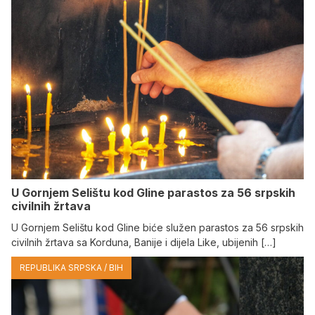
U Gornjem Selištu kod Gline parastos za 56 srpskih
civilnih žrtava
U Gornjem Selištu kod Gline biće služen parastos za 56 srpskih
civilnih žrtava sa Korduna, Banije i dijela Like, ubijenih […]
REPUBLIKA SRPSKA / BIH