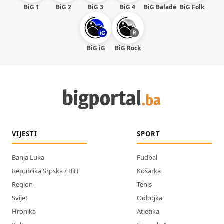
BiG 1
BiG 2
BiG 3
BiG 4
BiG Balade
BiG Folk
BiG iG
BiG Rock
VIJESTI
SPORT
Banja Luka
Fudbal
Republika Srpska / BiH
Košarka
Region
Tenis
Svijet
Odbojka
Hronika
Atletika