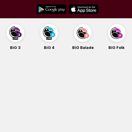
Skip
to
content
BiG 3
BiG 4
BiG Balade
BiG Folk