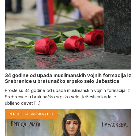
34 godine od upada muslimanskih vojnih formacija iz
Srebrenice u bratunačko srpsko selo Јežestica
Prošle su 34 godine od upada muslimanskih vojnih formacija iz
Srebrenice u bratunačko srpsko selo Јežestica kada je
ubijeno devet […]
REPUBLIKA SRPSKA / BIH