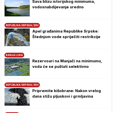
Sava blizu istorijskog minimuma,
vodosnabdijevanje uredno
REPUBLIKA SRPSKA / BIH
Apel građanima Republike Srpske:
Štednjom vode spriječiti restrikcije
BANJA LUKA
Rezervoari na Manjači na minimumu,
voda će se puštati selektivno
REPUBLIKA SRPSKA / BIH
Pripremite kišobrane: Nakon vrelog
dana stižu pljuskovi i grmljavina