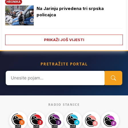
HRONIKA
Na Јarinju privedena tri srpska
policajca
PRIKAŽI JOŠ VIJESTI
PRETRAŽITE PORTAL
Search
for:
RADIO STANICE