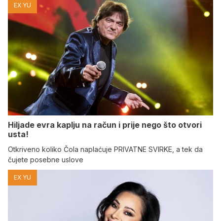
EX YU
Hiljade evra kaplju na račun i prije nego što otvori
usta!
Otkriveno koliko Čola naplaćuje PRIVATNE SVIRKE, a tek da
čujete posebne uslove
EX YU