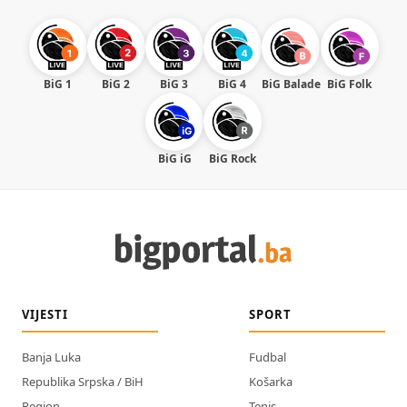
BiG 1
BiG 2
BiG 3
BiG 4
BiG Balade
BiG Folk
BiG iG
BiG Rock
VIJESTI
SPORT
Banja Luka
Fudbal
Republika Srpska / BiH
Košarka
Region
Tenis