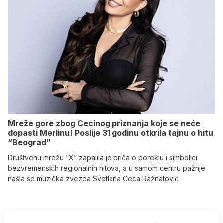
Mreže gore zbog Cecinog priznanja koje se neće
dopasti Merlinu! Poslije 31 godinu otkrila tajnu o hitu
“Beograd”
Društvenu mrežu “X” zapalila je priča o poreklu i simbolici
bezvremenskih regionalnih hitova, a u samom centru pažnje
našla se muzička zvezda Svetlana Ceca Ražnatović