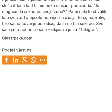
sluša ili tada kad bi me neko slušao, pomislio bi: “Je l’
moguće da si krio od svoje žene?” Pa bi neki to shvatili
kao izdaju. To apsolutno nije bila izdaja, to je, naprotiv,
bilo samo čuvanje porodice, da ih ne bih sekirao. Sve
sam ja to podnosio sam – objasnio je za “Telegraf”.
Glassrpske.com
Podijeli vijest na: