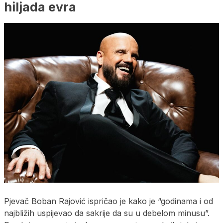
hiljada evra
Pjevač Boban Rajović ispričao je kako je “godinama i od
najbližih uspijevao da sakrije da su u debelom minusu”.