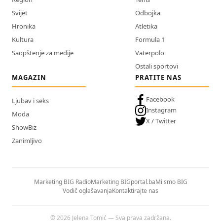
Svijet
Odbojka
Hronika
Atletika
Kultura
Formula 1
Saopštenje za medije
Vaterpolo
Ostali sportovi
MAGAZIN
PRATITE NAS
Facebook
Ljubav i seks
Instagram
Moda
X / Twitter
ShowBiz
Zanimljivo
Marketing BIG Radio
Marketing BIGportal.ba
Mi smo BIG
Vodič oglašavanja
Kontaktirajte nas
© 2026 Jelena Tomić — Sva prava zadržana.