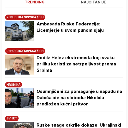
TRENDING
NAJČITANIJE
REPUBLIKA SRPSKA / BIH
Ambasada Ruske Federacije:
Licemjerje u svom punom sjaju
REPUBLIKA SRPSKA / BIH
Dodik: Helez ekstremista koji svaku
priliku koristi za netrpeljivost prema
Srbima
HRONIKA
Osumnjičeni za pomaganje u napadu na
Dabića ide na slobodu: Nikoliću
predložen kućni pritvor
SVIJET
Ruske snage otkrile dokaze: Ukrajinski