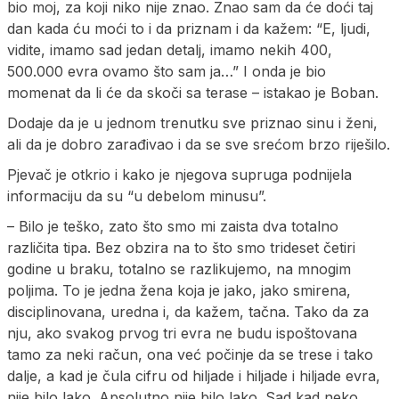
bio moj, za koji niko nije znao. Znao sam da će doći taj
dan kada ću moći to i da priznam i da kažem: “E, ljudi,
vidite, imamo sad jedan detalj, imamo nekih 400,
500.000 evra ovamo što sam ja…” I onda je bio
momenat da li će da skoči sa terase – istakao je Boban.
Dodaje da je u jednom trenutku sve priznao sinu i ženi,
ali da je dobro zarađivao i da se sve srećom brzo riješilo.
Pjevač je otkrio i kako je njegova supruga podnijela
informaciju da su “u debelom minusu”.
– Bilo je teško, zato što smo mi zaista dva totalno
različita tipa. Bez obzira na to što smo trideset četiri
godine u braku, totalno se razlikujemo, na mnogim
poljima. To je jedna žena koja je jako, jako smirena,
disciplinovana, uredna i, da kažem, tačna. Tako da za
nju, ako svakog prvog tri evra ne budu ispoštovana
tamo za neki račun, ona već počinje da se trese i tako
dalje, a kad je čula cifru od hiljade i hiljade i hiljade evra,
nije bilo lako. Apsolutno nije bilo lako. Sad kad neko