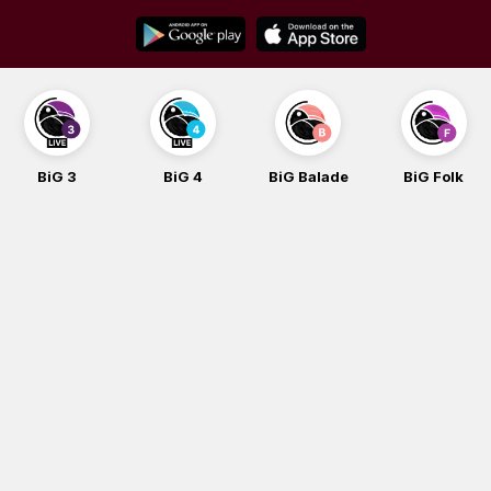
Skip
to
content
BiG 3
BiG 4
BiG Balade
BiG Folk