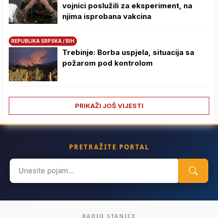
vojnici poslužili za eksperiment, na
njima isprobana vakcina
REPUBLIKA SRPSKA / BIH
Trebinje: Borba uspjela, situacija sa
požarom pod kontrolom
PRIKAŽI JOŠ VIJESTI
PRETRAŽITE PORTAL
Search
for:
RADIO STANICE