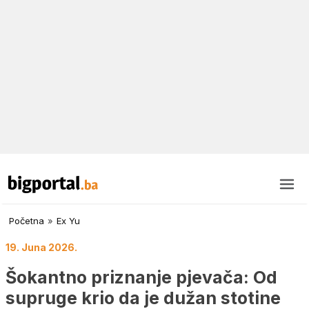
Početna
»
Ex Yu
19. Juna 2026.
Šokantno priznanje pjevača: Od
supruge krio da je dužan stotine