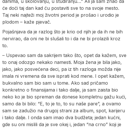
danima, u školovanju, u studiranju…” Ali ja sam znao da
će doći taj dan kad ću postaviti sve to na svoje mesto.
Taj neki najteži moj životni period je prošao i urodio je
plodom – kaže pjevač.
Pojašnjava da je razlog što je krio od njih je da ih ne bih
nervirao, da oni ne bi slušali to i da ne bi prolazili kroz
to.
– Uspevao sam da sakrijem tako što, opet da kažem, sve
to onaj odozgo nekako namesti. Moja žena je bila jako,
jako, jako posvećena deci, pa iz tih razloga možda nije
imala ni vremena da sve isprati kod mene. I opet kažem,
bukvalno sam bio sam u tome. Ako sad pričamo
konkretno o finansijama i tako dalje, ja sam zaista bio
neko ko je bio spreman da donese kompletnu gažu kući,
samo da bi bilo: “E, to je to, to su naše pare”, a ovamo
sam se zadužio na drugoj strani za album, spot, karijeru
i tako dalje. I onda sam imao dva budžeta; jedan kućni,
gde su oni mislili da je sve okej i, jedan “na crno” koji je