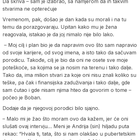
Da skriva – sam je izabrao, sa namjerom da ih takvim
stvarima ne opterećuje
Vremenom, pak, došao je dan kada su morali i na tu
temu da porazgovaraju. Upitan kako mu je žena
reagovala, istakao je da joj nimalo nije bilo lako.
– Moj cilj i plan bio je da napravim ovo što sam napravio
od svoje karijere, od svog imena, a isto tako da sačuvam
porodicu. Takođe, cilj je bio da oni ne osete sve moje
poteškoće, sa kojima se ja nosim na terenu i tako dalje.
Tako da, ima milion stvari za koje oni nisu znali koliko su
teške, pa čak i finansijska zaduživanja i tako dalje, gde
sam ćutao i gde nisam njima hteo da govorim o tome –
počeo je Boban.
Dodaje da je njegovoj porodici bilo sjajno.
– Malo mi je žao što moram ovo da kažem, jer će oni
slušati ovaj intervju… Meni je Andrija (sin) hiljadu puta
rekao: “Hvala ti, tata, što si nam olakšao u pubertetskim