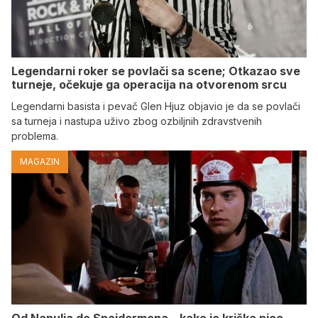
Legendarni roker se povlači sa scene; Otkazao sve
turneje, očekuje ga operacija na otvorenom srcu
Legendarni basista i pevač Glen Hjuz objavio je da se povlači
sa turneja i nastupa uživo zbog ozbiljnih zdravstvenih
problema.
MAGAZIN