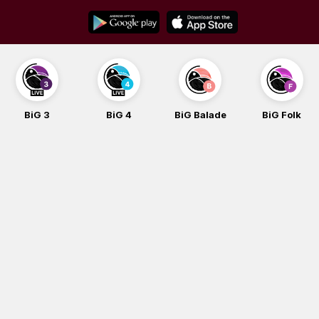
Skip
to
content
BiG 3
BiG 4
BiG Balade
BiG Folk