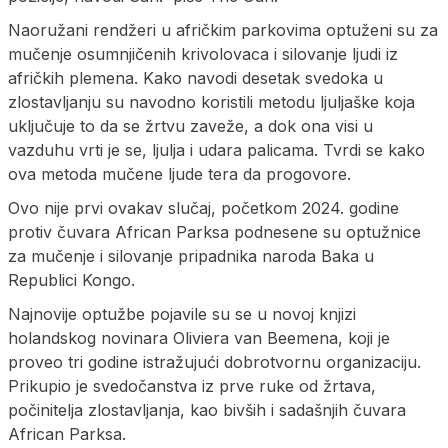
Naoružani rendžeri u afričkim parkovima optuženi su za
mučenje osumnjičenih krivolovaca i silovanje ljudi iz
afričkih plemena. Kako navodi desetak svedoka u
zlostavljanju su navodno koristili metodu ljuljaške koja
uključuje to da se žrtvu zaveže, a dok ona visi u
vazduhu vrti je se, ljulja i udara palicama. Tvrdi se kako
ova metoda mučene ljude tera da progovore.
Ovo nije prvi ovakav slučaj, početkom 2024. godine
protiv čuvara African Parksa podnesene su optužnice
za mučenje i silovanje pripadnika naroda Baka u
Republici Kongo.
Najnovije optužbe pojavile su se u novoj knjizi
holandskog novinara Oliviera van Beemena, koji je
proveo tri godine istražujući dobrotvornu organizaciju.
Prikupio je svedočanstva iz prve ruke od žrtava,
počinitelja zlostavljanja, kao bivših i sadašnjih čuvara
African Parksa.