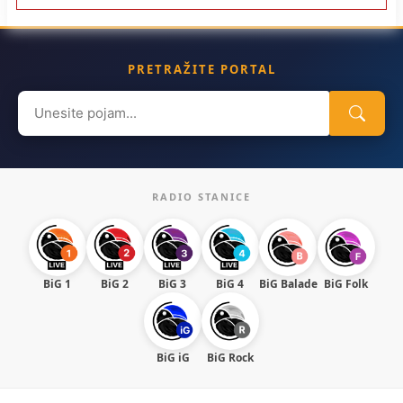
PRETRAŽITE PORTAL
Search
for:
RADIO STANICE
BiG 1
BiG 2
BiG 3
BiG 4
BiG Balade
BiG Folk
BiG iG
BiG Rock