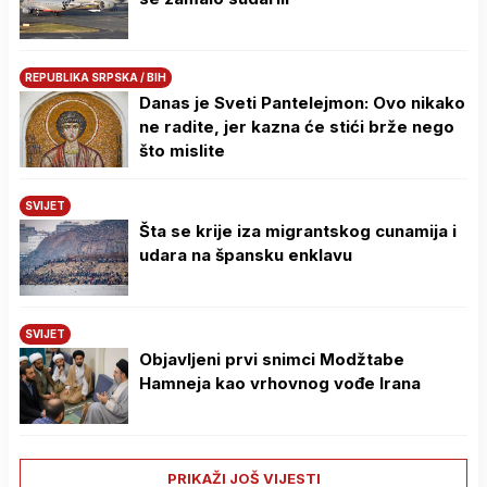
REPUBLIKA SRPSKA / BIH
Danas je Sveti Pantelejmon: Ovo nikako
ne radite, jer kazna će stići brže nego
što mislite
SVIJET
Šta se krije iza migrantskog cunamija i
udara na špansku enklavu
SVIJET
Objavljeni prvi snimci Modžtabe
Hamneja kao vrhovnog vođe Irana
PRIKAŽI JOŠ VIJESTI