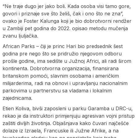
“Ne traje dugo jer jako boli. Kada osoba visi tamo gore,
govori i priznaje sve što želiš, čak i ono što ne zna”,
ovako je Foster Kalunga koji je bio dobrotvorni rendžer
u Zambiji pet godina do 2022. opisao metodu mučenja
zvanu ljuljačka.
African Parks – čiji je princ Hari bio predsednik šest
godina pre nego što se pridružio njegovom odboru
prošle godine, ima sedište u Južnoj Africi, ali radi širom
kontinenta. Dobrotvorna organizacija, finansirana
britanskom pomoći, slavnim osobama i američkim
milijarderima, radi na obnovi i upravljanju nacionalnim
parkovima u partnerstvu sa vladama i lokalnim
zajednicama.
Etien Koliva, bivši zaposleni u parku Garamba u DRC-u,
rekao je da instruktori primjenjuju agresivan vojni pristup
zaštiti divljih životinja. Objašnjava kako čuvari najčešće
dolaze iz Izraela, Francuske ili Južne Afrike, a na
lovokradice gledaju kao na neprijatelje koje treba