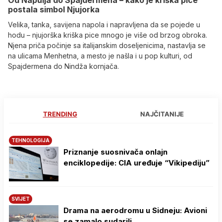
Od Napulja do Spajdermena – kako je kriška pice
postala simbol Njujorka
Velika, tanka, savijena napola i napravljena da se pojede u
hodu – njujorška kriška pice mnogo je više od brzog obroka.
Njena priča počinje sa italijanskim doseljenicima, nastavlja se
na ulicama Menhetna, a mesto je našla i u pop kulturi, od
Spajdermena do Nindža kornjača.
TRENDING
NAJČITANIJE
TEHNOLOGIJA
Priznanje suosnivača onlajn
enciklopedije: CIA uređuje “Vikipediju”
SVIJET
Drama na aerodromu u Sidneju: Avioni
se zamalo sudarili