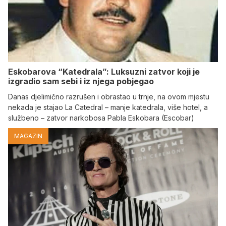
Eskobarova “Katedrala”: Luksuzni zatvor koji je
izgradio sam sebi i iz njega pobjegao
Danas djelimično razrušen i obrastao u trnje, na ovom mjestu
nekada je stajao La Catedral – manje katedrala, više hotel, a
službeno – zatvor narkobosa Pabla Eskobara (Escobar)
MAGAZIN