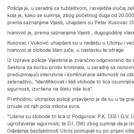
Policija je, u saradnji sa tužilaštvom, rasvijetlila slučaj
koja je, kako se sumnja, zbog početnog duga od 20.000 e
prema saznanjima Vijesti, uhapšeni su Petar Kusovac (3
Ivanović je, prema saznanjima Vijesti , dugogodišnji vlas
Kusovac i Vuković uhapšeni su u nedjelju u Ulcinju i već
Ivanović je slobode lišen juče, u nastavku te istrage.
Iz Uprave policije Vijestima je zvanično odgovoreno da su
Sektora za borbu protiv kriminala, u saradnji sa osnovni
preduzimajući intenzivne i kontinuirane aktivnosti na otkr
zelenaštvo, “identifikovali i lišili slobode tri lica osumnj
sigurnosti, izvršena na štetu više lica”.
Prethodno, ulcinjskoj policiji prijavljeno je da su u taj gr
iznude od njih pola miliona evra.
"Lišena su slobode tri lica iz Podgorice: P.K. (33) i G.V. 
ugrožavanje sigurnosti, te D.I. (58) zbog sumnje da je iz
Odjeljenja bezbjednosti Ulcinj postupali su po prijavi o