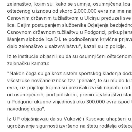
zelenaštvo, kojim su, kako se sumnja, osumnjičena lica 
oštećenog u iznosu od skoro 2.000.000 evra na ime nav
Osnovnim državnim tužilaštvom u Ulcinju preduzeli sve po
lica. Daljim postupanjem službenika Odjeljenja bezbjedn
Osnovnom državnom tužilaštvu u Podgorici, prikupljena su
lišenjem slobode lica D.I. te podnošenjem krivične prijav
djelo zelenaštvo u saizvršilaštvu", kazali su iz policije.
Iz te institucije objasnili su da su osumnjičeni ošteće
zelenašku kamatu:
"Nakon čega su ga kroz sistem sportskog klađenja dodatn
višestruke novčane iznose tzv. 'penale', te su mu do k
evra, uz prijetnje kojima su pokušali izvršiti naplatu i
od osumnjičenih, pod pritiskom, prenio u vlasništvo sta
u Podgorici ukupne vrijednosti oko 300.000 evra ispod tr
navodnog duga".
Iz UP objašnjavaju da su Vuković i Kusovac uhapšeni u Ulc
ugrožavanje sigurnosti izvršeno na štetu roditelja ošteć