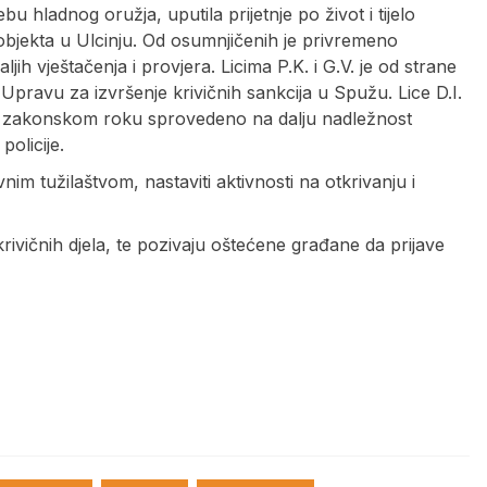
u hladnog oružja, uputila prijetnje po život i tijelo
g objekta u Ulcinju. Od osumnjičenih je privremeno
ih vještačenja i provjera. Licima P.K. i G.V. je od strane
u Upravu za izvršenje krivičnih sankcija u Spužu. Lice D.I.
e u zakonskom roku sprovedeno na dalju nadležnost
olicije.
nim tužilaštvom, nastaviti aktivnosti na otkrivanju i
krivičnih djela, te pozivaju oštećene građane da prijave