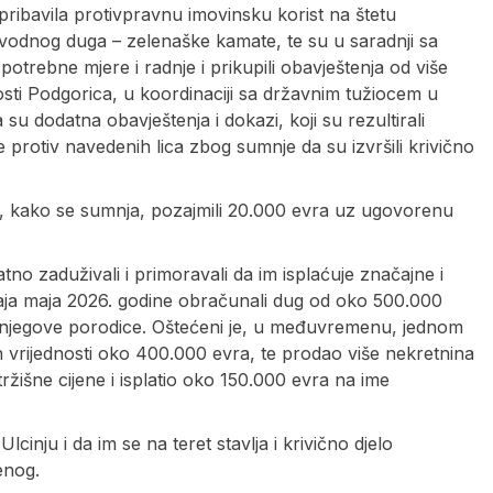
pribavila protivpravnu imovinsku korist na štetu
odnog duga – zelenaške kamate, te su u saradnji sa
trebne mjere i radnje i prikupili obavještenja od više
osti Podgorica, u koordinaciji sa državnim tužiocem u
 dodatna obavještenja i dokazi, koji su rezultirali
e protiv navedenih lica zbog sumnje da su izvršili krivično
nom, kako se sumnja, pozajmili 20.000 evra uz ugovorenu
o zaduživali i primoravali da im isplaćuje značajne i
raja maja 2026. godine obračunali dug od oko 500.000
 od njegove porodice. Oštećeni je, u međuvremenu, jednom
n vrijednosti oko 400.000 evra, te prodao više nekretnina
žišne cijene i isplatio oko 150.000 evra na ime
inju i da im se na teret stavlja i krivično djelo
enog.