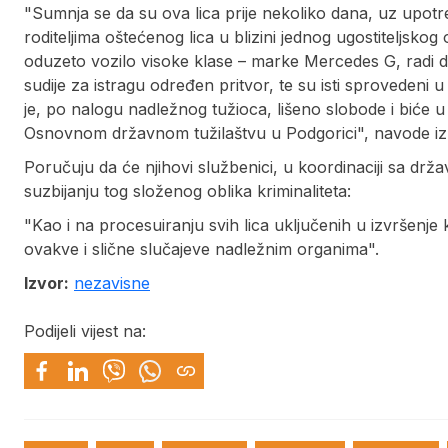
"Sumnja se da su ova lica prije nekoliko dana, uz upotreb
roditeljima oštećenog lica u blizini jednog ugostiteljsko
oduzeto vozilo visoke klase – marke Mercedes G, radi dalj
sudije za istragu određen pritvor, te su isti sprovedeni 
je, po nalogu nadležnog tužioca, lišeno slobode i bić
Osnovnom državnom tužilaštvu u Podgorici", navode iz p
Poručuju da će njihovi službenici, u koordinaciji sa držav
suzbijanju tog složenog oblika kriminaliteta:
"Kao i na procesuiranju svih lica uključenih u izvršenje 
ovakve i slične slučajeve nadležnim organima".
Izvor:
nezavisne
Podijeli vijest na: