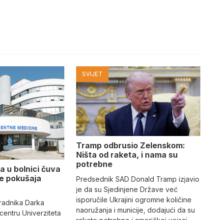
SVIJET
Tramp odbrusio Zelenskom:
Ništa od raketa, i nama su
potrebne
a u bolnici čuva
se pokušaja
Predsednik SAD Donald Tramp izjavio
je da su Sjedinjene Države već
isporučile Ukrajini ogromne količine
radnika Darka
naoružanja i municije, dodajući da su
 centru Univerziteta