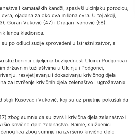
 zelenaštva i kamataških kandži, spasivši ulcinjsku porodicu,
vra, ojađena za oko dva miliona evra. U toj akciji,
3), Goran Vuković (47) i Dragan Ivanović (58).
nik lanca kladionica.
 su po odluci sudije sprovedeni u Istražni zatvor, a
 službeninci odjeljenja bezbjednosti Ulcinj i Podgorica i
m državnim tužilaštvima u Ulcinju i Podgorici,
ivanju, rasvjetljavanju i dokazivanju krivičnog djela
ičena za izvršenje krivičnih djela zelenaštvo i ugrožavanje
ad stigli Kusovac i Vuković, koji su uz prijetnje pokušali da
(47) zbog sumnje da su izvršili krivična djela zelenaštvo i
vršio krivično djelo zelenaštvo. Naime, službenici
štećenog lica zbog sumnje na izvršeno krivično djelo