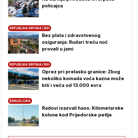
policajca
REPUBLIKA SRPSKA / BIH
Bez plata i zdravstvenog
osiguranja: Rudari treću noć
proveli u jami
REPUBLIKA SRPSKA / BIH
Oprez pri prelasku granice: Zbog
nekoliko komada voća kazna može
biti i veća od 13.000 evra
BANJA LUKA
Radovi izazvali haos: Kilometarske
kolone kod Prijedorske petlje