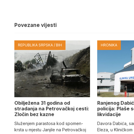
Povezane vijesti
REPUBLIKA SRPSKA / BIH
HRONIKA
Obilježena 31 godina od
Ranjenog Dabić
stradanja na Petrovačkoj cesti:
policija: Plaše 
Zločin bez kazne
likvidacije
Služenjem parastosa kod spomen-
Davora Dabića, sa
krsta u mjestu Janjile na Petrovačkoj
Eleza, u Kliničkom