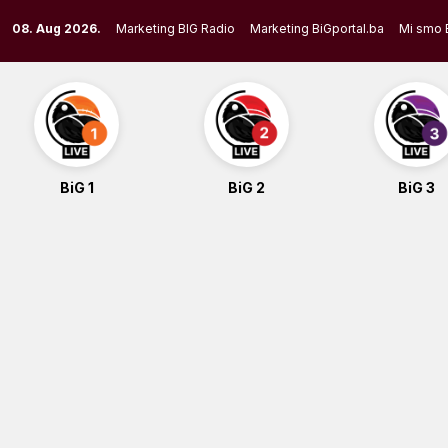
Skip
08. Aug 2026.
Marketing BIG Radio
Marketing BiGportal.ba
Mi smo 
to
content
BiG 1
BiG 2
BiG 3