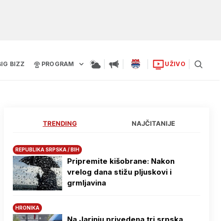
BIG BIZZ
PROGRAM
UŽIVO
TRENDING
NAJČITANIJE
REPUBLIKA SRPSKA / BIH
Pripremite kišobrane: Nakon
vrelog dana stižu pljuskovi i
grmljavina
HRONIKA
Na Јarinju privedena tri srpska