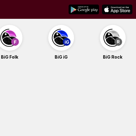
BiG Folk
BiG iG
BiG Rock