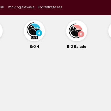
BiG
Vodič oglašavanja
Kontaktirajte nas
BiG 4
BiG Balade