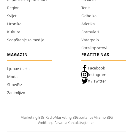
Region
Tenis
Svijet
Odbojka
Hronika
Atletika
Kultura
Formula 1
Saopštenje za medije
Vaterpolo
Ostali sportovi
MAGAZIN
PRATITE NAS
Facebook
Ljubav i seks
Instagram
Moda
X / Twitter
ShowBiz
Zanimljivo
Marketing BIG Radio
Marketing BIGportal.ba
Mi smo BIG
Vodič oglašavanja
Kontaktirajte nas