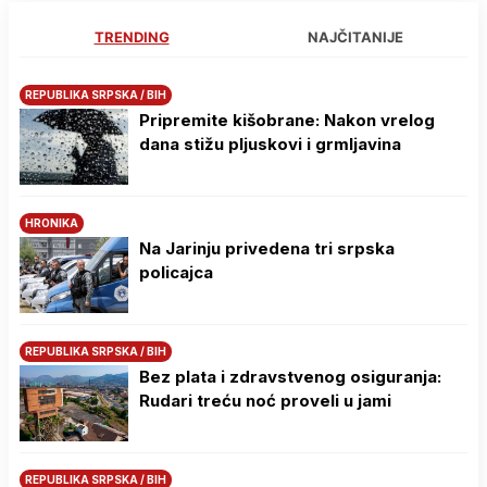
TRENDING
NAJČITANIJE
REPUBLIKA SRPSKA / BIH
Pripremite kišobrane: Nakon vrelog
dana stižu pljuskovi i grmljavina
HRONIKA
Na Јarinju privedena tri srpska
policajca
REPUBLIKA SRPSKA / BIH
Bez plata i zdravstvenog osiguranja:
Rudari treću noć proveli u jami
REPUBLIKA SRPSKA / BIH