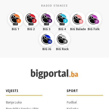
RADIO STANICE
BiG 1
BiG 2
BiG 3
BiG 4
BiG Balade
BiG Folk
BiG iG
BiG Rock
VIJESTI
SPORT
Banja Luka
Fudbal
Republika Srpska / BiH
Košarka