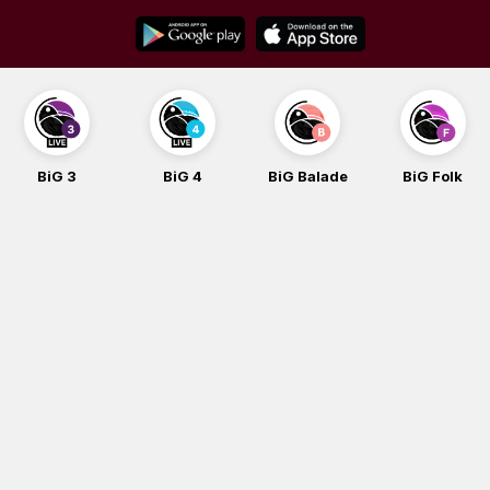
Skip
to
content
BiG 3
BiG 4
BiG Balade
BiG Folk