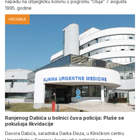
napadu na izbjegličku kolonu u pogromu “Oluja” 7. avgusta
1995. godine
HRONIKA
Ranjenog Dabića u bolnici čuva policija: Plaše se
pokušaja likvidacije
Davora Dabića, saradnika Darka Eleza, u Kliničkom centru
Univerziteta u Sarajevu čuvaju jake policijske snage.