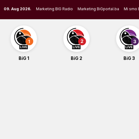
Skip
09. Aug 2026.
Marketing BIG Radio
Marketing BiGportal.ba
Mi smo 
to
content
BiG 1
BiG 2
BiG 3