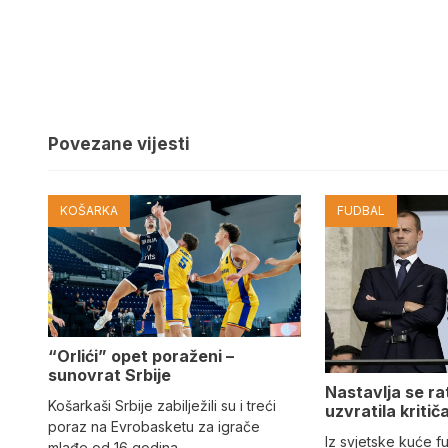
Povezane vijesti
KOŠARKA
FUDBAL
“Orlići” opet poraženi –
sunovrat Srbije
Nastavlja se ra
Košarkaši Srbije zabilježili su i treći
uzvratila kritič
poraz na Evrobasketu za igrače
Iz svjetske kuće 
mlađe od 16 godina