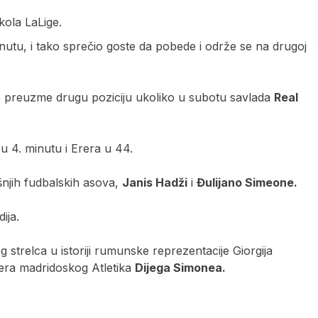
kola LaLige.
inutu, i tako sprečio goste da pobede i održe se na drugoj
 preuzme drugu poziciju ukoliko u subotu savlada
Real
 u 4. minutu i Erera u 44.
njih fudbalskih asova,
Janis Hadži
i
Đulijano Simeone.
ija.
 strelca u istoriji rumunske reprezentacije Giorgija
nera madridoskog Atletika
Dijega Simonea.