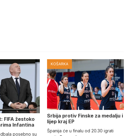
KOŠARKA
Srbija protiv Finske za medalju i
t: FIFA žestoko
lijep kraj EP
arima Infantina
Španija će u finalu od 20.30 igrati
fudbala posebno su