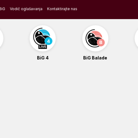
BiG
Vodič oglašavanja
Kontaktirajte nas
BiG 4
BiG Balade