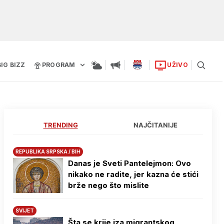
BIG BIZZ
PROGRAM
UŽIVO
TRENDING
NAJČITANIJE
REPUBLIKA SRPSKA / BIH
Danas je Sveti Pantelejmon: Ovo
nikako ne radite, jer kazna će stići
brže nego što mislite
SVIJET
Šta se krije iza migrantskog