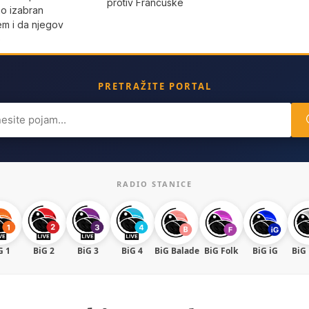
protiv Francuske
ino izabran
m i da njegov
e
PRETRAŽITE PORTAL
ch
RADIO STANICE
G 1
BiG 2
BiG 3
BiG 4
BiG Balade
BiG Folk
BiG iG
BiG