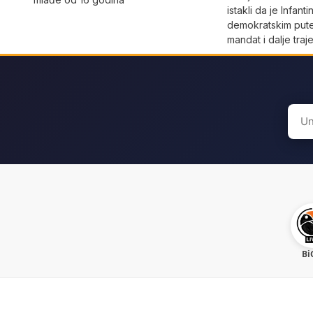
istakli da je Infant
demokratskim pute
mandat i dalje traj
Sear
for:
Bi