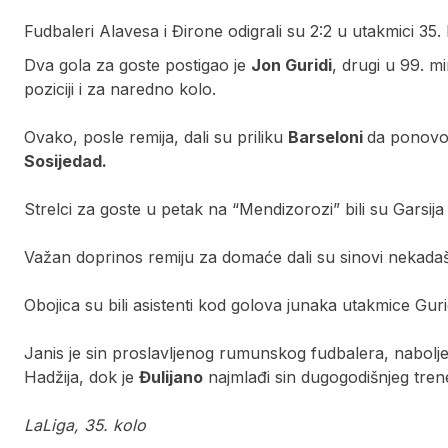
Fudbaleri Alavesa i Đirone odigrali su 2:2 u utakmici 35. 
Dva gola za goste postigao je
Jon Guridi
, drugi u 99. m
poziciji i za naredno kolo.
Ovako, posle remija, dali su priliku
Barseloni
da ponovo
Sosijedad.
Strelci za goste u petak na “Mendizorozi” bili su Garsija
Važan doprinos remiju za domaće dali su sinovi nekadaš
Obojica su bili asistenti kod golova junaka utakmice Gurid
Janis je sin proslavljenog rumunskog fudbalera, naboljeg
Hadžija, dok je
Đulijano
najmlađi sin dugogodišnjeg tre
LaLiga, 35. kolo