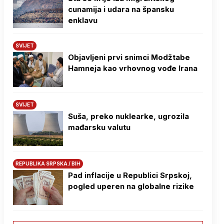
cunamija i udara na špansku
enklavu
SVIJET
Objavljeni prvi snimci Modžtabe
Hamneja kao vrhovnog vođe Irana
SVIJET
Suša, preko nuklearke, ugrozila
mađarsku valutu
REPUBLIKA SRPSKA / BIH
Pad inflacije u Republici Srpskoj,
pogled uperen na globalne rizike