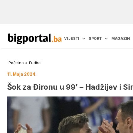
VIJESTI
SPORT
MAGAZIN
Početna
»
Fudbal
11. Maja 2024.
Šok za Đironu u 99’ – Hadžijev i S