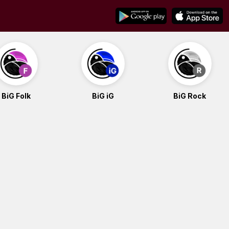
BiG Folk
BiG iG
BiG Rock