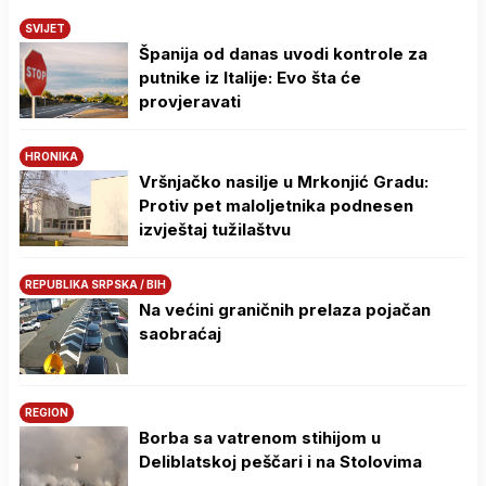
SVIJET
Španija od danas uvodi kontrole za
putnike iz Italije: Evo šta će
provjeravati
HRONIKA
Vršnjačko nasilje u Mrkonjić Gradu:
Protiv pet maloljetnika podnesen
izvještaj tužilaštvu
REPUBLIKA SRPSKA / BIH
Na većini graničnih prelaza pojačan
saobraćaj
REGION
Borba sa vatrenom stihijom u
Deliblatskoj peščari i na Stolovima