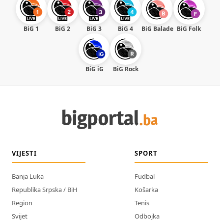
BiG 1
BiG 2
BiG 3
BiG 4
BiG Balade
BiG Folk
BiG iG
BiG Rock
VIJESTI
SPORT
Banja Luka
Fudbal
Republika Srpska / BiH
Košarka
Region
Tenis
Svijet
Odbojka