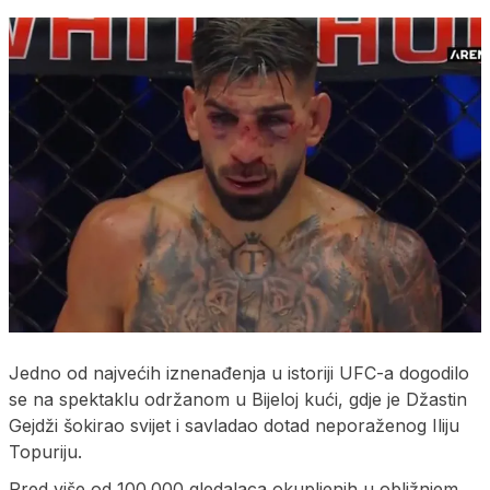
Jedno od najvećih iznenađenja u istoriji UFC-a dogodilo
se na spektaklu održanom u Bijeloj kući, gdje je Džastin
Gejdži šokirao svijet i savladao dotad neporaženog Iliju
Topuriju.
Pred više od 100.000 gledalaca okupljenih u obližnjem