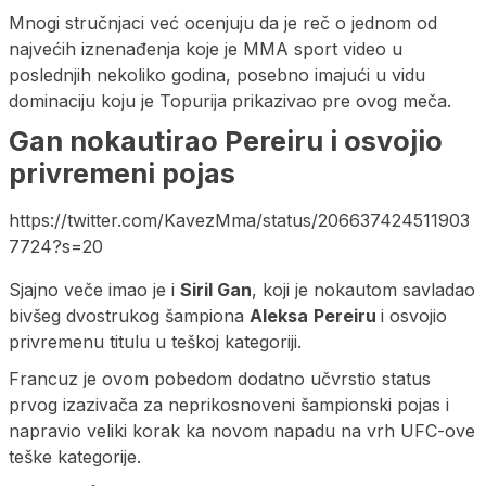
Mnogi stručnjaci već ocenjuju da je reč o jednom od
najvećih iznenađenja koje je MMA sport video u
poslednjih nekoliko godina, posebno imajući u vidu
dominaciju koju je Topurija prikazivao pre ovog meča.
Gan nokautirao Pereiru i osvojio
privremeni pojas
https://twitter.com/KavezMma/status/206637424511903
7724?s=20
Sjajno veče imao je i
Siril Gan
, koji je nokautom savladao
bivšeg dvostrukog šampiona
Aleksa
Pereiru
i osvojio
privremenu titulu u teškoj kategoriji.
Francuz je ovom pobedom dodatno učvrstio status
prvog izazivača za neprikosnoveni šampionski pojas i
napravio veliki korak ka novom napadu na vrh UFC-ove
teške kategorije.