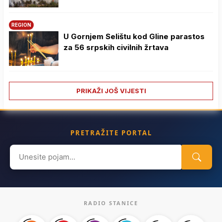
REGION
U Gornjem Selištu kod Gline parastos
za 56 srpskih civilnih žrtava
PRIKAŽI JOŠ VIJESTI
PRETRAŽITE PORTAL
Search
for:
RADIO STANICE