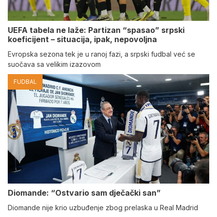
UEFA tabela ne laže: Partizan “spasao” srpski
koeficijent – situacija, ipak, nepovoljna
Evropska sezona tek je u ranoj fazi, a srpski fudbal već se
suočava sa velikim izazovom
FUDBAL
Diomande: “Ostvario sam dječački san”
Diomande nije krio uzbuđenje zbog prelaska u Real Madrid