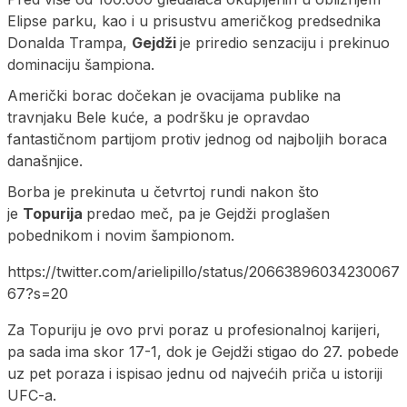
Elipse parku, kao i u prisustvu američkog predsednika
Donalda Trampa,
Gejdži
je priredio senzaciju i prekinuo
dominaciju šampiona.
Američki borac dočekan je ovacijama publike na
travnjaku Bele kuće, a podršku je opravdao
fantastičnom partijom protiv jednog od najboljih boraca
današnjice.
Borba je prekinuta u četvrtoj rundi nakon što
je
Topurija
predao meč, pa je Gejdži proglašen
pobednikom i novim šampionom.
https://twitter.com/arielipillo/status/20663896034230067
67?s=20
Za Topuriju je ovo prvi poraz u profesionalnoj karijeri,
pa sada ima skor 17-1, dok je Gejdži stigao do 27. pobede
uz pet poraza i ispisao jednu od najvećih priča u istoriji
UFC-a.