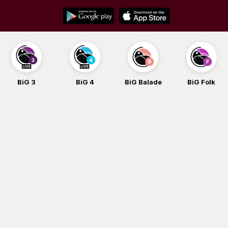
Skip
to
content
BiG 3
BiG 4
BiG Balade
BiG Folk