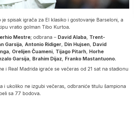
e spisak igrača za El klasiko i gostovanje Barseloni, a
kipu vratio golman Tibo Kurtoa.
erhio Mestre
; odbrana –
David Alaba
,
Trent-
an Garsija
,
Antonio Ridiger
,
Din Hujsen
,
David
inga
,
Orelijen Čuameni
,
Tijago Pitarh
,
Horhe
zalo Garsija
,
Brahim Dijaz
,
Franko Mastantuono
.
 i Real Madrida igraće se večeras od 21 sat na stadionu
a i ukoliko ne izgubi večeras, odbraniće titulu šampiona
abeli sa 77 bodova.