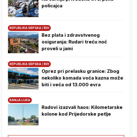
policajca
REPUBLIKA SRPSKA / BIH
Bez plata i zdravstvenog
osiguranja: Rudari treću noć
proveli u jami
REPUBLIKA SRPSKA / BIH
Oprez pri prelasku granice: Zbog
nekoliko komada voća kazna može
biti i veća od 13.000 evra
BANJA LUKA
Radovi izazvali haos: Kilometarske
kolone kod Prijedorske petlje