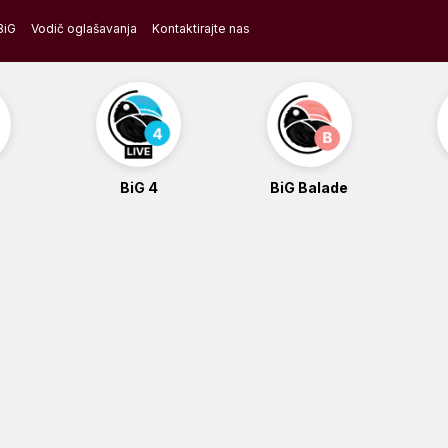
BiG
Vodič oglašavanja
Kontaktirajte nas
BiG 4
BiG Balade