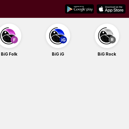
BiG Folk
BiG iG
BiG Rock