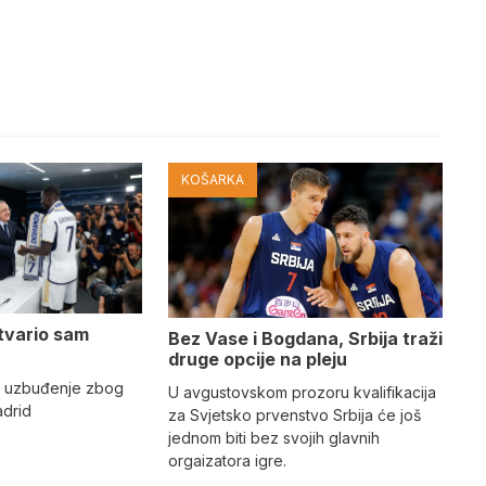
KOŠARKA
tvario sam
Bez Vase i Bogdana, Srbija traži
druge opcije na pleju
o uzbuđenje zbog
U avgustovskom prozoru kvalifikacija
adrid
za Svjetsko prvenstvo Srbija će još
jednom biti bez svojih glavnih
orgaizatora igre.