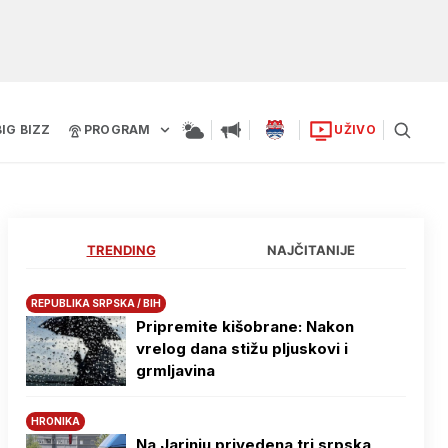
BIG BIZZ
PROGRAM
UŽIVO
TRENDING
NAJČITANIJE
REPUBLIKA SRPSKA / BIH
Pripremite kišobrane: Nakon
vrelog dana stižu pljuskovi i
grmljavina
HRONIKA
Na Јarinju privedena tri srpska