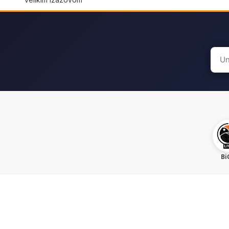
Sear
for:
Bi