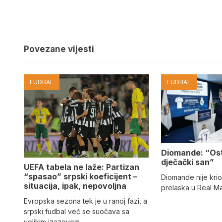
Povezane vijesti
FUDBAL
FUDBAL
Diomande: “Os
dječački san”
UEFA tabela ne laže: Partizan
“spasao” srpski koeficijent –
Diomande nije kri
situacija, ipak, nepovoljna
prelaska u Real M
Evropska sezona tek je u ranoj fazi, a
srpski fudbal već se suočava sa
velikim izazovom