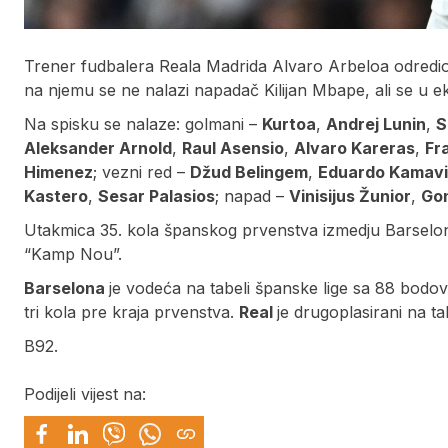
Trener fudbalera Reala Madrida Alvaro Arbeloa odredio j
na njemu se ne nalazi napadač Kilijan Mbape, ali se u e
Na spisku se nalaze: golmani –
Kurtoa
,
Andrej Lunin
,
S
Aleksander Arnold
,
Raul Asensio
,
Alvaro Kareras
,
Fr
Himenez
; vezni red –
Džud Belingem
,
Eduardo Kamav
Kastero
,
Sesar Palasios
; napad –
Vinisijus Žunior
,
Gon
Utakmica 35. kola španskog prvenstva izmedju Barselone
“Kamp Nou”.
Barselona
je vodeća na tabeli španske lige sa 88 bodov
tri kola pre kraja prvenstva.
Real
je drugoplasirani na t
B92.
Podijeli vijest na: