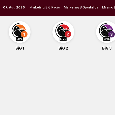
Skip
07. Aug 2026.
Marketing BIG Radio
Marketing BiGportal.ba
Mi smo 
to
content
BiG 1
BiG 2
BiG 3