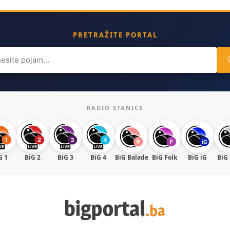
PRETRAŽITE PORTAL
ch
RADIO STANICE
G 1
BiG 2
BiG 3
BiG 4
BiG Balade
BiG Folk
BiG iG
BiG