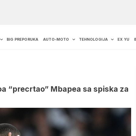
BIG PREPORUKA
AUTO-MOTO
TEHNOLOGIJA
EX YU
loa “precrtao” Mbapea sa spiska za