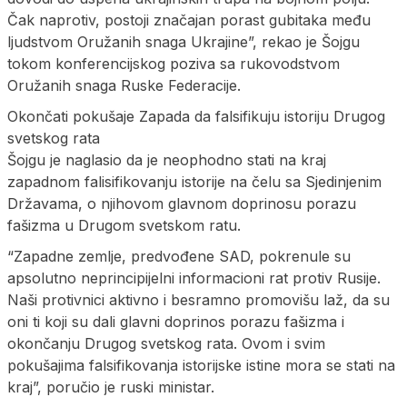
Čak naprotiv, postoji značajan porast gubitaka među
ljudstvom Oružanih snaga Ukrajine”, rekao je Šojgu
tokom konferencijskog poziva sa rukovodstvom
Oružanih snaga Ruske Federacije.
Okončati pokušaje Zapada da falsifikuju istoriju Drugog
svetskog rata
Šojgu je naglasio da je neophodno stati na kraj
zapadnom falisifikovanju istorije na čelu sa Sjedinjenim
Državama, o njihovom glavnom doprinosu porazu
fašizma u Drugom svetskom ratu.
“Zapadne zemlje, predvođene SAD, pokrenule su
apsolutno neprincipijelni informacioni rat protiv Rusije.
Naši protivnici aktivno i besramno promovišu laž, da su
oni ti koji su dali glavni doprinos porazu fašizma i
okončanju Drugog svetskog rata. Ovom i svim
pokušajima falsifikovanja istorijske istine mora se stati na
kraj”, poručio je ruski ministar.