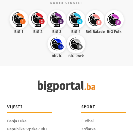
RADIO STANICE
BiG 1
BiG 2
BiG 3
BiG 4
BiG Balade
BiG Folk
BiG iG
BiG Rock
VIJESTI
SPORT
Banja Luka
Fudbal
Republika Srpska / BiH
Košarka