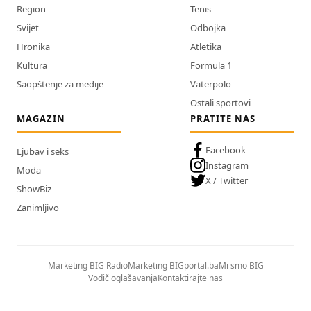
Region
Tenis
Svijet
Odbojka
Hronika
Atletika
Kultura
Formula 1
Saopštenje za medije
Vaterpolo
Ostali sportovi
MAGAZIN
PRATITE NAS
Facebook
Ljubav i seks
Instagram
Moda
X / Twitter
ShowBiz
Zanimljivo
Marketing BIG Radio
Marketing BIGportal.ba
Mi smo BIG
Vodič oglašavanja
Kontaktirajte nas