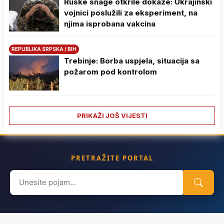
Ruske snage otkrile dokaze: Ukrajinski
vojnici poslužili za eksperiment, na
njima isprobana vakcina
REPUBLIKA SRPSKA / BIH
Trebinje: Borba uspjela, situacija sa
požarom pod kontrolom
PRIKAŽI JOŠ VIJESTI
PRETRAŽITE PORTAL
Search
for: