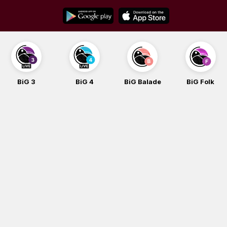
Skip
to
content
BiG 3
BiG 4
BiG Balade
BiG Folk