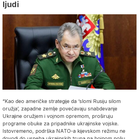
ljudi
“Kao deo američke strategije da ‘slomi Rusiju silom
oružja’, zapadne zemlje povećavaju snabdevanje
Ukrajine oružjem i vojnom opremom, proširuju
programe obuke za pripadnike ukrajinske vojske.
Istovremeno, podrška NATO-a kijevskom režimu ne
dovodi do uspeha ukrajinskih trupa na bojnom polju.