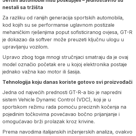
Jeftini automobili nisu poskupjeli – jednostavno su
nestali sa tržišta
Za razliku od ranijih generacija sportskih automobila,
kod kojih su se performanse uglavnom postizale
mehaničkim rješenjima poput sofisticiranog ovjesa, GT-R
je dokazao da softver može preuzeti ključnu ulogu u
upravljanju vozilom.
Upravo zbog toga mnogi stručnjaci smatraju da je ovaj
model označio početak ere u kojoj elektronika postaje
jednako važna kao motor ili šasija.
Tehnologija koju danas koriste gotovo svi proizvođači
Jedna od najvećih prednosti GT-R-a bio je napredni
sistem Vehicle Dynamic Control (VDC), koji je u
sportskom režimu rada pomoću preciznih kočenja na
pojedinim točkovima povećavao bočno prijanjanje i
omogućavao brži prolazak kroz krivine.
Prema navodima italijanskih inženjerskih analiza, ovakvo