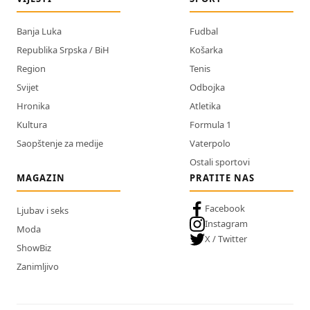
Banja Luka
Fudbal
Republika Srpska / BiH
Košarka
Region
Tenis
Svijet
Odbojka
Hronika
Atletika
Kultura
Formula 1
Saopštenje za medije
Vaterpolo
Ostali sportovi
MAGAZIN
PRATITE NAS
Facebook
Ljubav i seks
Instagram
Moda
X / Twitter
ShowBiz
Zanimljivo