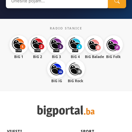
for:
RADIO STANICE
BiG 1
BiG 2
BiG 3
BiG 4
BiG Balade
BiG Folk
BiG iG
BiG Rock
VIJESTI
SPORT