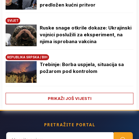
predložen kućni pritvor
SVIJET
Ruske snage otkrile dokaze: Ukrajinski
vojnici poslužili za eksperiment, na
njima isprobana vakcina
REPUBLIKA SRPSKA / BIH
Trebinje: Borba uspjela, situacija sa
požarom pod kontrolom
PRIKAŽI JOŠ VIJESTI
PRETRAŽITE PORTAL
Search