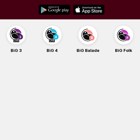
Skip
to
content
BiG 3
BiG 4
BiG Balade
BiG Folk