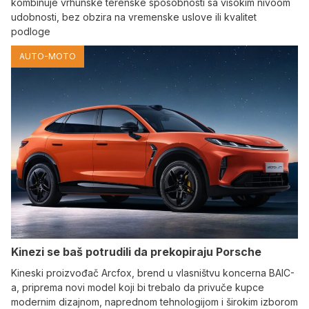
kombinuje vrhunske terenske sposobnosti sa visokim nivoom
udobnosti, bez obzira na vremenske uslove ili kvalitet
podloge
AUTO-MOTO
Kinezi se baš potrudili da prekopiraju Porsche
Kineski proizvođač Arcfox, brend u vlasništvu koncerna BAIC-
a, priprema novi model koji bi trebalo da privuče kupce
modernim dizajnom, naprednom tehnologijom i širokim izborom