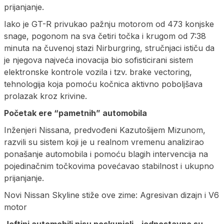
prijanjanje.
Iako je GT-R privukao pažnju motorom od 473 konjske
snage, pogonom na sva četiri točka i krugom od 7:38
minuta na čuvenoj stazi Nirburgring, stručnjaci ističu da
je njegova najveća inovacija bio sofisticirani sistem
elektronske kontrole vozila i tzv. brake vectoring,
tehnologija koja pomoću kočnica aktivno poboljšava
prolazak kroz krivine.
Početak ere “pametnih” automobila
Inženjeri Nissana, predvođeni Kazutošijem Mizunom,
razvili su sistem koji je u realnom vremenu analizirao
ponašanje automobila i pomoću blagih intervencija na
pojedinačnim točkovima povećavao stabilnost i ukupno
prijanjanje.
Novi Nissan Skyline stiže ove zime: Agresivan dizajn i V6
motor