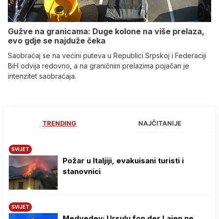
Gužve na granicama: Duge kolone na više prelaza,
evo gdje se najduže čeka
Saobraćaj se na većini puteva u Republici Srpskoj i Federaciji
BiH odvija redovno, a na graničnim prelazima pojačan je
intenzitet saobraćaja.
TRENDING
NAJČITANIJE
SVIJET
Požar u Italjiji, evakuisani turisti i
stanovnici
SVIJET
Medvedev: Ursulu fon der Lajen ne