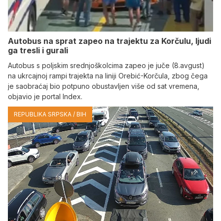
Autobus na sprat zapeo na trajektu za Korčulu, ljudi
ga tresli i gurali
Autobus s poljskim srednjoškolcima zapeo je juče (8.avgust)
na ukrcajnoj rampi trajekta na liniji Orebić-Korčula, zbog čega
je saobraćaj bio potpuno obustavljen više od sat vremena,
objavio je portal Index.
REPUBLIKA SRPSKA / BIH