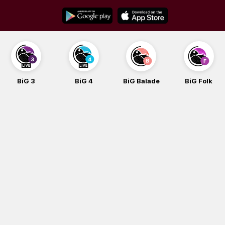
Skip
to
content
BiG 3
BiG 4
BiG Balade
BiG Folk