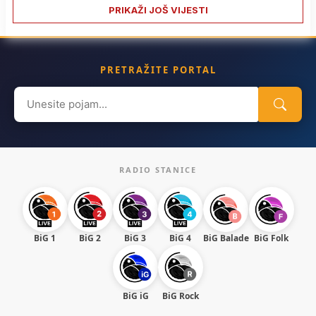
PRIKAŽI JOŠ VIJESTI
PRETRAŽITE PORTAL
Search
for:
RADIO STANICE
BiG 1
BiG 2
BiG 3
BiG 4
BiG Balade
BiG Folk
BiG iG
BiG Rock