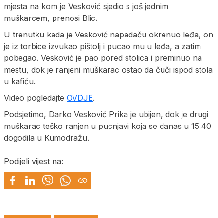
mjesta na kom je Vesković sjedio s još jednim
muškarcem, prenosi Blic.
U trenutku kada je Vesković napadaču okrenuo leđa, on
je iz torbice izvukao pištolj i pucao mu u leđa, a zatim
pobegao. Vesković je pao pored stolica i preminuo na
mestu, dok je ranjeni muškarac ostao da čuči ispod stola
u kafiću.
Video pogledajte
OVDJE
.
Podsjetimo, Darko Vesković Prika je ubijen, dok je drugi
muškarac teško ranjen u pucnjavi koja se danas u 15.40
dogodila u Kumodražu.
Podijeli vijest na: