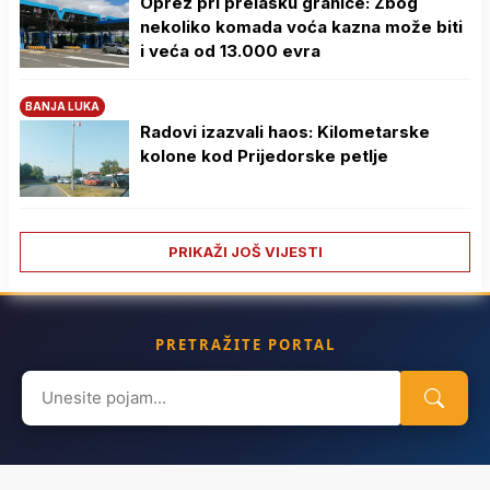
Oprez pri prelasku granice: Zbog
nekoliko komada voća kazna može biti
i veća od 13.000 evra
BANJA LUKA
Radovi izazvali haos: Kilometarske
kolone kod Prijedorske petlje
PRIKAŽI JOŠ VIJESTI
PRETRAŽITE PORTAL
Search
for: