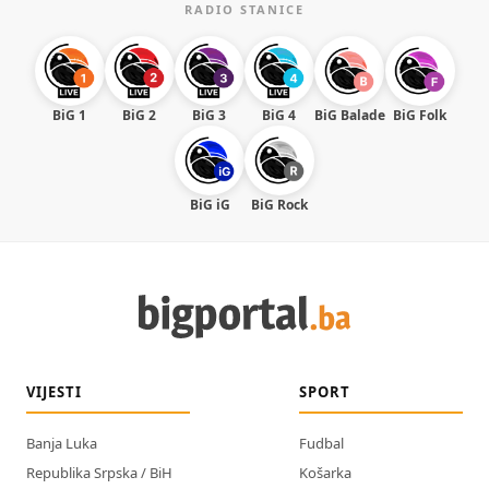
RADIO STANICE
BiG 1
BiG 2
BiG 3
BiG 4
BiG Balade
BiG Folk
BiG iG
BiG Rock
VIJESTI
SPORT
Banja Luka
Fudbal
Republika Srpska / BiH
Košarka