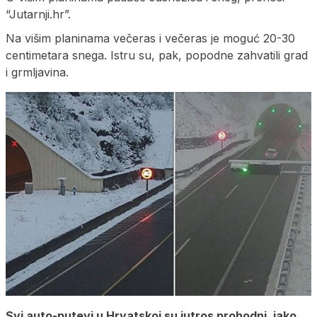
“Jutarnji.hr”.
Na višim planinama večeras i večeras je moguć 20-30
centimetara snega. Istru su, pak, popodne zahvatili grad
i grmljavina.
Svi auto-putevi u Hrvatskoj su jutros prohodni, iako