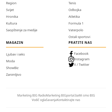
Region
Tenis
Svijet
Odbojka
Hronika
Atletika
Kultura
Formula 1
Saopštenje za medije
Vaterpolo
Ostali sportovi
MAGAZIN
PRATITE NAS
Facebook
Ljubav i seks
Instagram
Moda
X / Twitter
ShowBiz
Zanimljivo
Marketing BIG Radio
Marketing BIGportal.ba
Mi smo BIG
Vodič oglašavanja
Kontaktirajte nas