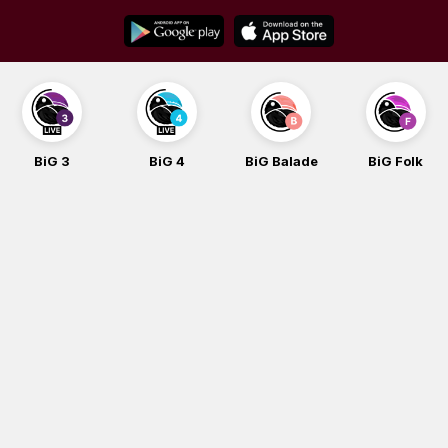
Skip
to
content
BiG 4
BiG Balade
BiG Folk
BiG iG