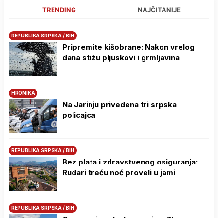
TRENDING
NAJČITANIJE
REPUBLIKA SRPSKA / BIH
Pripremite kišobrane: Nakon vrelog
dana stižu pljuskovi i grmljavina
HRONIKA
Na Јarinju privedena tri srpska
policajca
REPUBLIKA SRPSKA / BIH
Bez plata i zdravstvenog osiguranja:
Rudari treću noć proveli u jami
REPUBLIKA SRPSKA / BIH