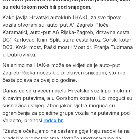
su neki tokom noći bili pod snijegom.
Kako javlja Hrvatski autoklub (HAK), za sve tipove
vozila otvoreni su: auto-put A1 Zagreb-Ploče-
Karamatići, auto-put A6 Rijeka-Zagreb, državna cesta
DC1 Karlovac-Knin-Split, stara cesta kroz Gorski kotar-
DC3, Krčki most, Paški most i Most dr. Franja Tuđmana
u Dubrovniku.
Na snimcima HAK-a može se vidjeti da je auto-put
Zagreb-Rijeka noćas bio prekriven snijegom, što nije
česta pojava za ovaj dio godine.
Danas će se u većem dijelu Hrvatske voziti po mokrim i
klizavim putevima, a u Gorskom kotaru i Lici mogući su
susnježica i snijeg. Zbog jakog vjetra moguća su
ograničenja za pojedine grupe vozila na putevima pod
Velebito, prenosi
Index.hr
.
“Zastoje očekujemo na cestama gdje traju radovi te na
gradskim prometnicama. Vozače upozoravamo da