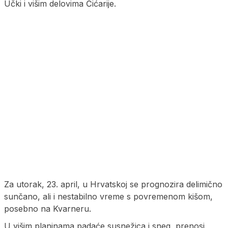
Učki i višim delovima Ćićarije.
Za utorak, 23. april, u Hrvatskoj se prognozira delimično
sunčano, ali i nestabilno vreme s povremenom kišom,
posebno na Kvarneru.
U višim planinama padaće susnežica i sneg, prenosi