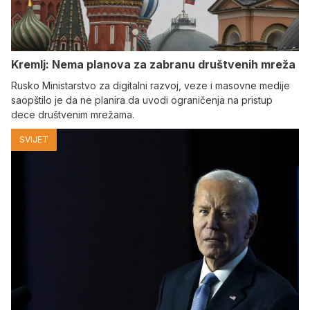
Kremlj: Nema planova za zabranu društvenih mreža
Rusko Ministarstvo za digitalni razvoj, veze i masovne medije
saopštilo je da ne planira da uvodi ograničenja na pristup
dece društvenim mrežama.
SVIJET