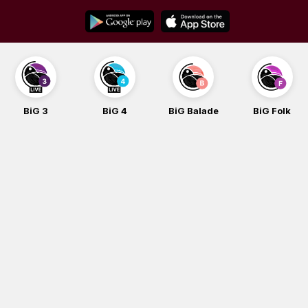
Skip
to
content
BiG 3
BiG 4
BiG Balade
BiG Folk