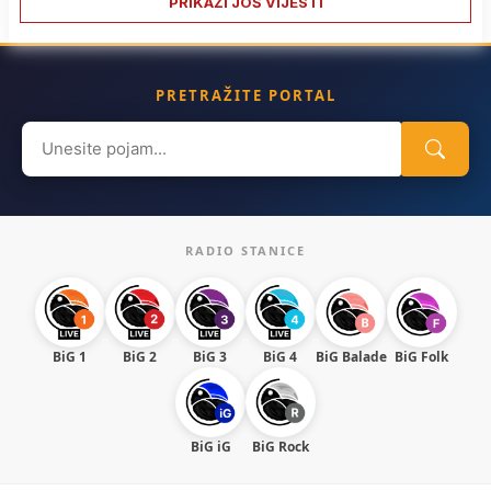
PRIKAŽI JOŠ VIJESTI
PRETRAŽITE PORTAL
Search
for:
RADIO STANICE
BiG 1
BiG 2
BiG 3
BiG 4
BiG Balade
BiG Folk
BiG iG
BiG Rock