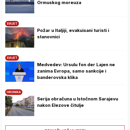
Ormuskog moreuza
SVIJET
Požar u Italjiji, evakuisani turisti i
stanovnici
SVIJET
Medvedev: Ursulu fon der Lajen ne
zanima Evropa, samo sankcije i
banderovska klika
HRONIKA
Serija obračuna u Istočnom Sarajevu
nakon Elezove čitulje