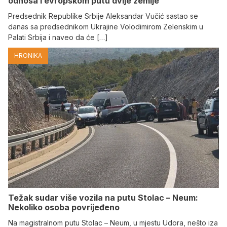
odnosa i evropskom putu dvije zemlje
Predsednik Republike Srbije Aleksandar Vučić sastao se
danas sa predsednikom Ukrajine Volodimirom Zelenskim u
Palati Srbija i naveo da će […]
HRONIKA
Težak sudar više vozila na putu Stolac – Neum:
Nekoliko osoba povrijeđeno
Na magistralnom putu Stolac – Neum, u mjestu Udora, nešto iza