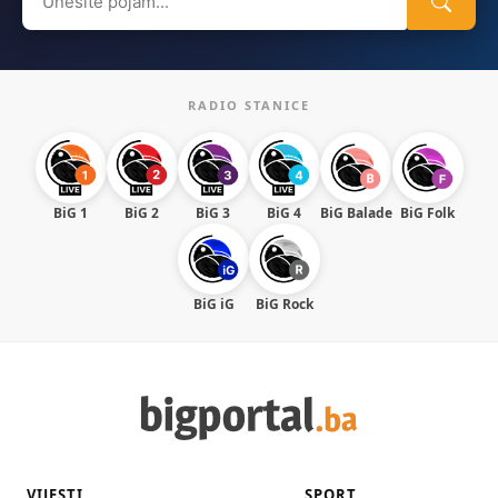
for:
RADIO STANICE
BiG 1
BiG 2
BiG 3
BiG 4
BiG Balade
BiG Folk
BiG iG
BiG Rock
VIJESTI
SPORT