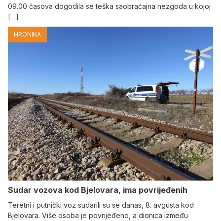
09.00 časova dogodila se teška saobraćajna nezgoda u kojoj
[…]
HRONIKA
Sudar vozova kod Bjelovara, ima povrijeđenih
Teretni i putnički voz sudarili su se danas, 8. avgusta kod
Bjelovara. Više osoba je povrijeđeno, a dionica između