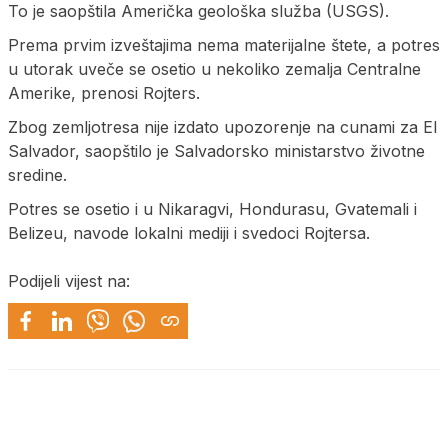
To je saopštila Američka geološka služba (USGS).
Prema prvim izveštajima nema materijalne štete, a potres
u utorak uveče se osetio u nekoliko zemalja Centralne
Amerike, prenosi Rojters.
Zbog zemljotresa nije izdato upozorenje na cunami za El
Salvador, saopštilo je Salvadorsko ministarstvo životne
sredine.
Potres se osetio i u Nikaragvi, Hondurasu, Gvatemali i
Belizeu, navode lokalni mediji i svedoci Rojtersa.
Podijeli vijest na: