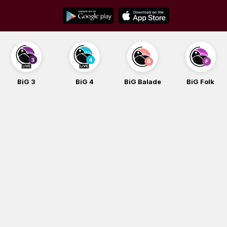
Skip
to
content
BiG 3
BiG 4
BiG Balade
BiG Folk