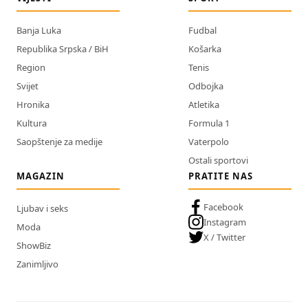
Banja Luka
Fudbal
Republika Srpska / BiH
Košarka
Region
Tenis
Svijet
Odbojka
Hronika
Atletika
Kultura
Formula 1
Saopštenje za medije
Vaterpolo
Ostali sportovi
MAGAZIN
PRATITE NAS
Facebook
Ljubav i seks
Instagram
Moda
X / Twitter
ShowBiz
Zanimljivo