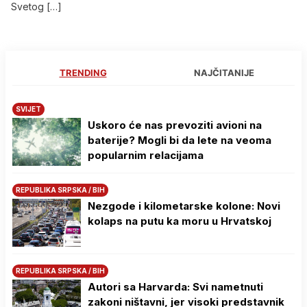
Svetog […]
TRENDING
NAJČITANIJE
SVIJET
Uskoro će nas prevoziti avioni na
baterije? Mogli bi da lete na veoma
popularnim relacijama
REPUBLIKA SRPSKA / BIH
Nezgode i kilometarske kolone: Novi
kolaps na putu ka moru u Hrvatskoj
REPUBLIKA SRPSKA / BIH
Autori sa Harvarda: Svi nametnuti
zakoni ništavni, jer visoki predstavnik