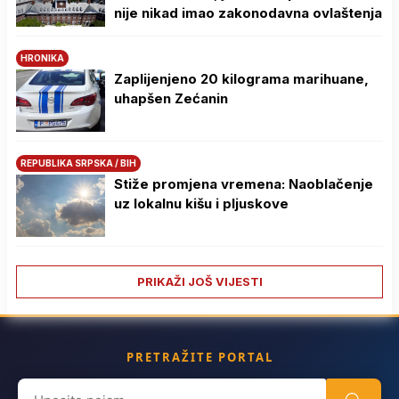
nije nikad imao zakonodavna ovlaštenja
HRONIKA
Zaplijenjeno 20 kilograma marihuane,
uhapšen Zećanin
REPUBLIKA SRPSKA / BIH
Stiže promjena vremena: Naoblačenje
uz lokalnu kišu i pljuskove
PRIKAŽI JOŠ VIJESTI
PRETRAŽITE PORTAL
Search