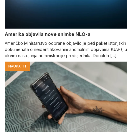
Amerika objavila nove snimke NLO-a
Američko Ministarstvo odbrane objavilo je peti paket istorijskih
dokumenata o neidentifikovanim anomalnim pojavama (UAP), u
okviru nastojanja administracije predsjednika Donalda […]
NAUKA I IT