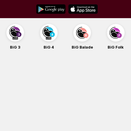
Skip
to
content
BiG 4
BiG Balade
BiG Folk
BiG iG