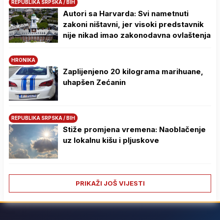
REPUBLIKA SRPSKA / BIH
Autori sa Harvarda: Svi nametnuti
zakoni ništavni, jer visoki predstavnik
nije nikad imao zakonodavna ovlaštenja
HRONIKA
Zaplijenjeno 20 kilograma marihuane,
uhapšen Zećanin
REPUBLIKA SRPSKA / BIH
Stiže promjena vremena: Naoblačenje
uz lokalnu kišu i pljuskove
PRIKAŽI JOŠ VIJESTI