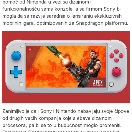
pomoć od Nintenda u vezi sa dizajnom i
funkcionalnošću same konzole, a sa firmom Sony bi
mogla da se razvije saradnja o lansiranju ekskluzivnih
mobilnih igara, optimizovanih za Snapdragon platformu.
Zanimljivo je da i Sony i Nintendo nabavljaju svoje čipove
od drugih većih kompanija koje s ebave dizajnom
procesora, pa bi se to u budućnosti moglo promeniti.