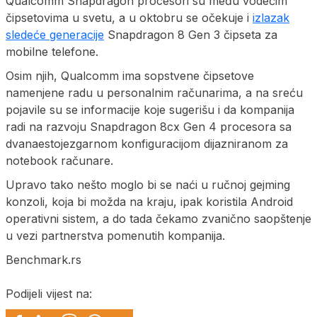
Qualcomm Snapdragon procesori su među vodećim
čipsetovima u svetu, a u oktobru se očekuje i
izlazak
sledeće generacije
Snapdragon 8 Gen 3 čipseta za
mobilne telefone.
Osim njih, Qualcomm ima sopstvene čipsetove
namenjene radu u personalnim računarima, a na sreću
pojavile su se informacije koje sugerišu i da kompanija
radi na razvoju Snapdragon 8cx Gen 4 procesora sa
dvanaestojezgarnom konfiguracijom dijazniranom za
notebook računare.
Upravo tako nešto moglo bi se naći u ručnoj gejming
konzoli, koja bi možda na kraju, ipak koristila Android
operativni sistem, a do tada čekamo zvanično saopštenje
u vezi partnerstva pomenutih kompanija.
Benchmark.rs
Podijeli vijest na: