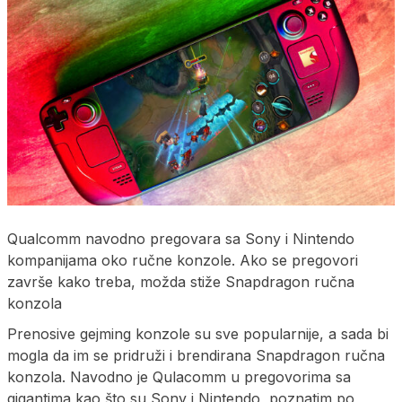
Qualcomm navodno pregovara sa Sony i Nintendo
kompanijama oko ručne konzole. Ako se pregovori
završe kako treba, možda stiže Snapdragon ručna
konzola
Prenosive gejming konzole su sve popularnije, a sada bi
mogla da im se pridruži i brendirana Snapdragon ručna
konzola. Navodno je Qulacomm u pregovorima sa
gigantima kao što su Sony i Nintendo, poznatim po