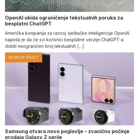
OpenAI ukida ograničenje tekstualnih poruka za
besplatni ChatGPT
Američka kompanija za razvoj vještačke inteligencije OpenAI
najavila je da će svi korisnici besplatne verzije ChatGPT-a
dobiti neograničen broj tekstualnih […]
MOBILNI SVIJET
Samsung otvara novo poglavlje – zvanično počinje
prodaja Galaxy Z serije