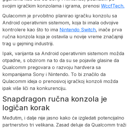
svojim igračkim konzolama i igrama, prenosi
WccfTech.
Qulacomm je prvobitno planirao igračku konzolu sa
Android operativnim sistemom, koja bi imala odvojive
kontrolere kao što to ima
Nintendo Switch
, inače prva
ručna konzola koja je ostavila u novije vreme značajniji
trag u gejming industriji.
Ipak, varijanta sa Android operativnim sistemom možda
otpadne, s obzirom na to da su se pojavile glasine da
Qualcomm pregovara o razvoju hardvera sa
kompanijama Sony i Nintendo. To bi značilo da
Qulacomm ideja o prenosivoj igračkoj konzoli možda
ipak više liči na konkurenciju.
Snapdragon ručna konzola je
logičan korak
Međutim, i dalje nije jasno kako će izgledati potencijalno
partnerstvo tri velikana. Zasad deluje da Qualcomm traži