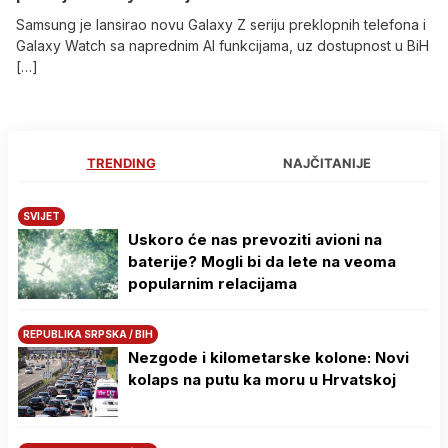
Samsung je lansirao novu Galaxy Z seriju preklopnih telefona i
Galaxy Watch sa naprednim AI funkcijama, uz dostupnost u BiH
[…]
TRENDING
NAJČITANIJE
SVIJET
Uskoro će nas prevoziti avioni na
baterije? Mogli bi da lete na veoma
popularnim relacijama
REPUBLIKA SRPSKA / BIH
Nezgode i kilometarske kolone: Novi
kolaps na putu ka moru u Hrvatskoj