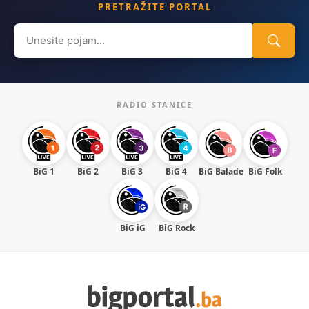
PRETRAŽITE PORTAL
Search
for:
RADIO STANICE
BiG 1
BiG 2
BiG 3
BiG 4
BiG Balade
BiG Folk
BiG iG
BiG Rock