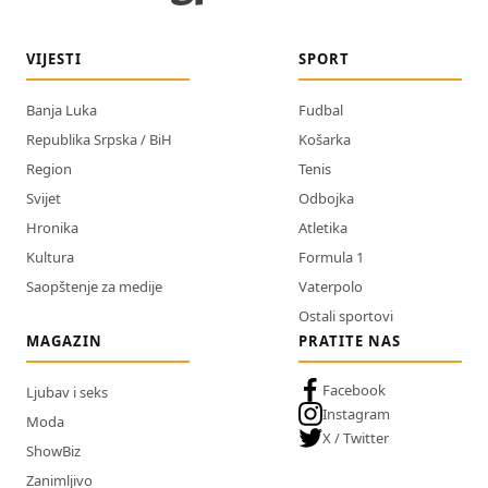
VIJESTI
SPORT
Banja Luka
Fudbal
Republika Srpska / BiH
Košarka
Region
Tenis
Svijet
Odbojka
Hronika
Atletika
Kultura
Formula 1
Saopštenje za medije
Vaterpolo
Ostali sportovi
MAGAZIN
PRATITE NAS
Facebook
Ljubav i seks
Instagram
Moda
X / Twitter
ShowBiz
Zanimljivo