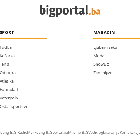
SPORT
MAGAZIN
Fudbal
Ljubav i seks
Košarka
Moda
Tenis
ShowBiz
Odbojka
Zanimljivo
Atletika
Formula 1
Vaterpolo
Ostali sportovi
eting BIG Radio
Marketing BIGportal.ba
Mi smo BIG
Vodič oglašavanja
Kontaktiraj