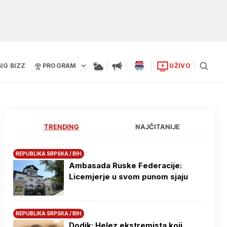
BIG BIZZ
PROGRAM
UŽIVO
TRENDING
NAJČITANIJE
REPUBLIKA SRPSKA / BIH
Ambasada Ruske Federacije:
Licemjerje u svom punom sjaju
REPUBLIKA SRPSKA / BIH
Dodik: Helez ekstremista koji