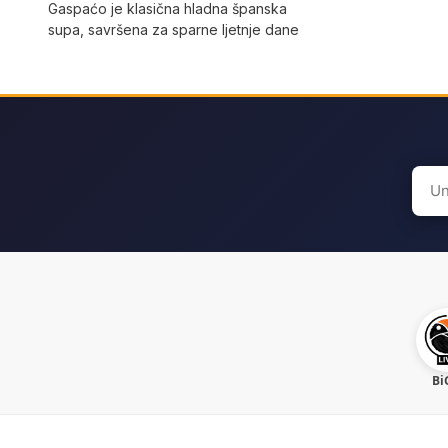
Gaspaćo je klasična hladna španska
supa, savršena za sparne ljetnje dane
Sear
for:
Bi