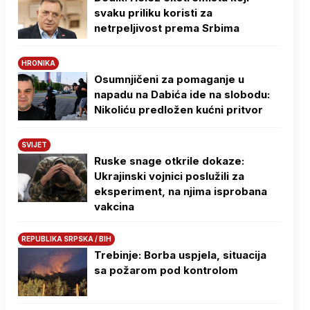
svaku priliku koristi za
netrpeljivost prema Srbima
HRONIKA
Osumnjičeni za pomaganje u
napadu na Dabića ide na slobodu:
Nikoliću predložen kućni pritvor
SVIJET
Ruske snage otkrile dokaze:
Ukrajinski vojnici poslužili za
eksperiment, na njima isprobana
vakcina
REPUBLIKA SRPSKA / BIH
Trebinje: Borba uspjela, situacija
sa požarom pod kontrolom