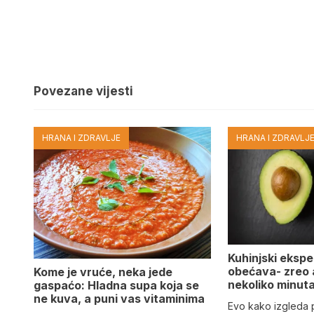
Povezane vijesti
HRANA I ZDRAVLJE
HRANA I ZDRAVLJ
Kuhinjski eksper
obećava- zreo
Kome je vruće, neka jede
nekoliko minut
gaspaćo: Hladna supa koja se
ne kuva, a puni vas vitaminima
Evo kako izgleda