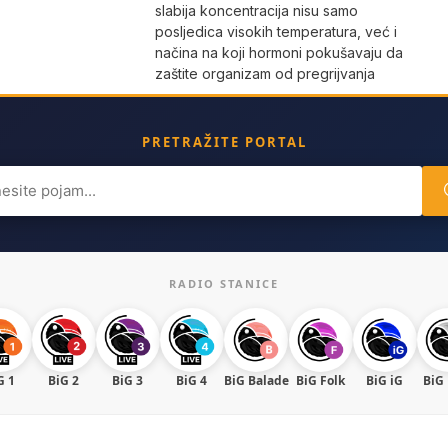
slabija koncentracija nisu samo
posljedica visokih temperatura, već i
načina na koji hormoni pokušavaju da
zaštite organizam od pregrijvanja
PRETRAŽITE PORTAL
ch
RADIO STANICE
G 1
BiG 2
BiG 3
BiG 4
BiG Balade
BiG Folk
BiG iG
BiG