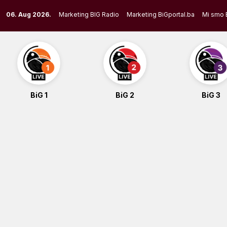
Skip
06. Aug 2026.
Marketing BIG Radio
Marketing BiGportal.ba
Mi smo 
to
content
BiG 1
BiG 2
BiG 3