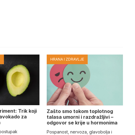
E
HRANA I ZDRAVLJE
iment: Trik koji
Zašto smo tokom toplotnog
 avokado za
talasa umorni i razdražljivi –
a
odgovor se krije u hormonima
 postupak
Pospanost, nervoza, glavobolja i