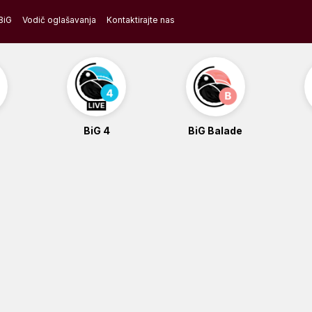
BiG
Vodič oglašavanja
Kontaktirajte nas
BiG 4
BiG Balade