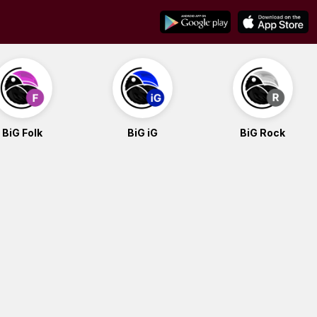
BiG Folk
BiG iG
BiG Rock